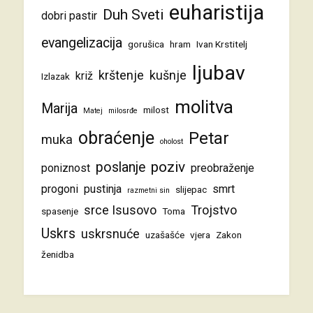
euharistija
Duh Sveti
dobri pastir
evangelizacija
gorušica
hram
Ivan Krstitelj
ljubav
krštenje
kušnje
križ
Izlazak
molitva
Marija
milost
Matej
milosrđe
obraćenje
Petar
muka
oholost
poziv
poslanje
poniznost
preobraženje
progoni
pustinja
smrt
slijepac
razmetni sin
srce Isusovo
Trojstvo
spasenje
Toma
Uskrs
uskrsnuće
uzašašće
vjera
Zakon
ženidba