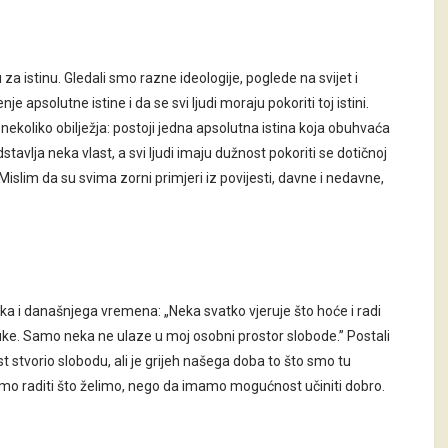
 istinu. Gledali smo razne ideologije, poglede na svijet i
e apsolutne istine i da se svi ljudi moraju pokoriti toj istini.
ekoliko obilježja: postoji jedna apsolutna istina koja obuhvaća
dstavlja neka vlast, a svi ljudi imaju dužnost pokoriti se dotičnoj
an. Mislim da su svima zorni primjeri iz povijesti, davne i nedavne,
ika i današnjega vremena: „Neka svatko vjeruje što hoće i radi
ruke. Samo neka ne ulaze u moj osobni prostor slobode.” Postali
est stvorio slobodu, ali je grijeh našega doba to što smo tu
emo raditi što želimo, nego da imamo mogućnost učiniti dobro.