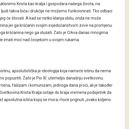
uklonimo Krista kao kralja i gospodara našega života, na
judi takva bića i drukčije ne možemo funkcionirati. Tko odbaci
eg će štovati. A kad se netko klanja idolu, onda ne može
šćanina jer ga kršćanin svojim svjedočanstvom zove na promjenu.
i toga kršćanina nego ga slušati. Zato je Crkva danas mnogima
i žele imati moć nad čovjekom u svojim rukama.
istinu, apsolutistička je ideologija koja nameće istinu da nema
jemo popustiti. Zato je Pio XI. utemeljio današnju svetkovinu
emena, fašizam i komunizam, jednoga dana proći, ali je također
 Svetkovina Krista Kralja ostaje do kraja vremena podsjetnik da
st apsolutna istina kojoj se mora i hoće prignuti „svako koljeno