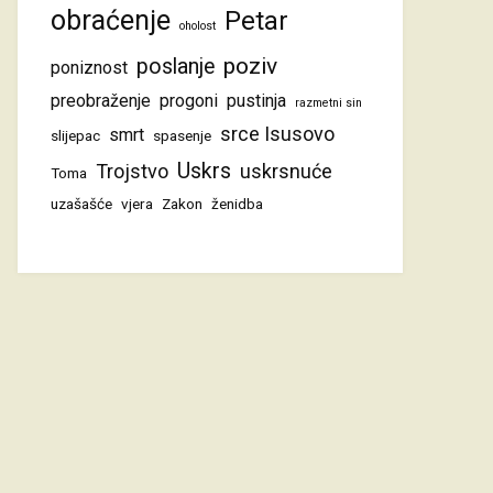
obraćenje
Petar
oholost
poziv
poslanje
poniznost
preobraženje
progoni
pustinja
razmetni sin
srce Isusovo
smrt
slijepac
spasenje
Uskrs
Trojstvo
uskrsnuće
Toma
uzašašće
vjera
Zakon
ženidba