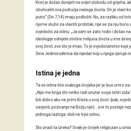
Krist je došao donijeti na svijet slobodu od grijeha, ali
obuhvatiti sva područja našega života. On je vlast koja 
jezici“ (Dn 7,14) imaju podložiti. No, za razliku od tot
njome služio za vlastiti probitak, nije se za nju bori
svjedočio za istinu: „Ja sam se zato rodio i došao na 
ideologije odnijele stotine milijuna života u ime širenj
svoj život, sve što je imao. To je svjedočanstvo koje j
Sina Jedinorođenca da nijedan koji u njega vjeruje ne
Istina je jedna
Ta se istina tiče svakoga čovjeka jer je Isus umro za
„Nije me briga što netko radi unutar svoja četiri zida
biti dobro ako ne primi Krista u svoj život. Ipak, svje
savjesti, pozivanje na Božju riječ… sve to postaje nep
jednoga razloga: idoli ne trpe istinu.
Što znači ta izreka? Svaki je čovjek religiozan u smi