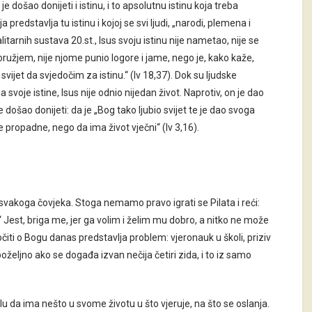
 je došao donijeti i istinu, i to apsolutnu istinu koja treba
predstavlja tu istinu i kojoj se svi ljudi, „narodi, plemena i
alitarnih sustava 20.st., Isus svoju istinu nije nametao, nije se
o oružjem, nije njome punio logore i jame, nego je, kako kaže,
svijet da svjedočim za istinu.“ (Iv 18,37). Dok su ljudske
a svoje istine, Isus nije odnio nijedan život. Naprotiv, on je dao
e došao donijeti: da je „Bog tako ljubio svijet te je dao svoga
 propadne, nego da ima život vječni“ (Iv 3,16).
 svakoga čovjeka. Stoga nemamo pravo igrati se Pilata i reći:
.“ Jest, briga me, jer ga volim i želim mu dobro, a nitko ne može
dočiti o Bogu danas predstavlja problem: vjeronauk u školi, priziv
oželjno ako se događa izvan nečija četiri zida, i to iz samo
slu da ima nešto u svome životu u što vjeruje, na što se oslanja.