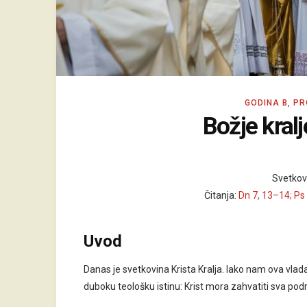
GODINA B
,
PR
Božje kralj
Svetkovi
Čitanja:
Dn 7, 13–14; Ps 
Uvod
Danas je svetkovina Krista Kralja. Iako nam ova vlada
duboku teološku istinu: Krist mora zahvatiti sva područ