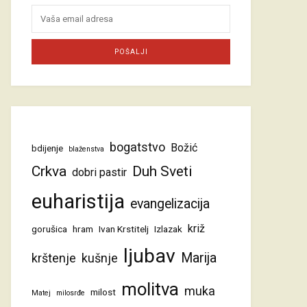
bogatstvo
Božić
bdijenje
blaženstva
Crkva
Duh Sveti
dobri pastir
euharistija
evangelizacija
križ
gorušica
hram
Ivan Krstitelj
Izlazak
ljubav
Marija
krštenje
kušnje
molitva
muka
milost
Matej
milosrđe