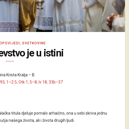
OPOVIJEDI
,
SVETKOVINE
evstvo je u istini
na Krista Kralja – B
93, 1–2.5; Otk 1, 5–8; Iv 18, 33b–37
lačka titula djeluje pomalo arhaično, ona u sebi skriva jednu
ja našega života, ali i života drugih ljudi.