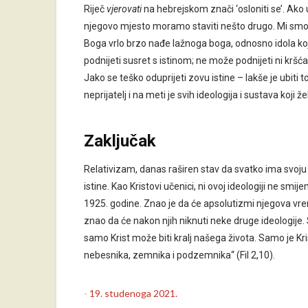
Riječ
vjerovati
na hebrejskom znači ‘osloniti se’. Ako 
njegovo mjesto moramo staviti nešto drugo. Mi smo l
Boga vrlo brzo nađe lažnoga boga, odnosno idola koj
podnijeti susret s istinom; ne može podnijeti ni kr
Jako se teško oduprijeti zovu istine – lakše je ubit
neprijatelj i na meti je svih ideologija i sustava koj
Zaključak
Relativizam, danas raširen stav da svatko ima svoju 
istine. Kao Kristovi učenici, ni ovoj ideologiji ne smi
1925. godine. Znao je da će apsolutizmi njegova vr
znao da će nakon njih niknuti neke druge ideologije.
samo Krist može biti kralj našega života. Samo je Kri
nebesnika, zemnika i podzemnika“ (Fil 2,10).
-
19. studenoga 2021.