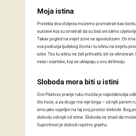
Moja istina
Protekla dva stoljeća možemo promatrati kao borbu za
sustave koji su smatrali da su baš oni sâmo utjelovljenj
Takav pogled na svijet zove se apsolutizam. On ima n
sva područja ljudskog života i tu istinu na svijetu pre
istini. Tko tu istinu ne želi prihvatiti, bit će eliminir
naše i svjetske, koji se uklapaju u ovu definiciju.
Sloboda
mora biti u
istini
Ovo Pilatovo pranje ruku možda je najistaknutija odl
što hoće, a za druge me nije briga – od njih perem 
smo jako osjetljivi na taj svoj prostor slobode. Bog j
slobodu odvojili od istine. Sloboda ne znači da mož
Suprotnost je slobodi ropstvo grijehu.