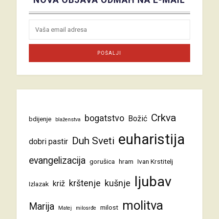
Crkva
bogatstvo
Božić
bdijenje
blaženstva
euharistija
Duh Sveti
dobri pastir
evangelizacija
gorušica
hram
Ivan Krstitelj
ljubav
krštenje
kušnje
križ
Izlazak
molitva
Marija
milost
Matej
milosrđe