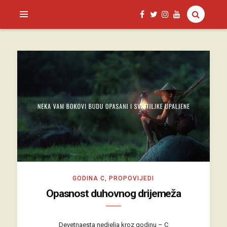
SAGUD.XYZ
GODINA C
,
PROPOVIJEDI
Opasnost duhovnog drijemeža
Devetnaesta nedjelja kroz godinu – C