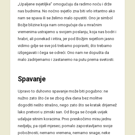
„Upaljene svjetiljke” omogućuju da radimo noću i drže
nas budnima. No noćno svjetlo zna biti vrlo iritantno ako
nam se spava ili se želimo malo opustiti. Ono je simbol
Božje blizine koja nam omogućuje da u mračnim
vremenima ustrajemo u svojem poslanju, koja nas bodri i
hrabri, ali ponekad i iritira, jer pod Božjim svjetlom jasno
vidimo gdje se sve još trebamo popraviti, što trebamo
izbjegavati i čega se odreći. Ono nam ne dopušta da
malo zadrijemamo i zastanemo na putu prema svetosti.
Spavanje
Upravo to duhovno spavanje može biti pogubno: ne
nužno zato što će se zbog dva dana bez molitve
dogoditi nešto strašno, nego zato što se kratak drijemež
lako pretvori u zimski san. Od Boga se čovjek uvijek
udaljuje sitnim koracima. Prvo preskočimo misu jednu
nedjelju, pa cijeli mjesec; pomalo zapostavljamo svoje
pobožnosti; nemamo vremena, nemamo snage; neke