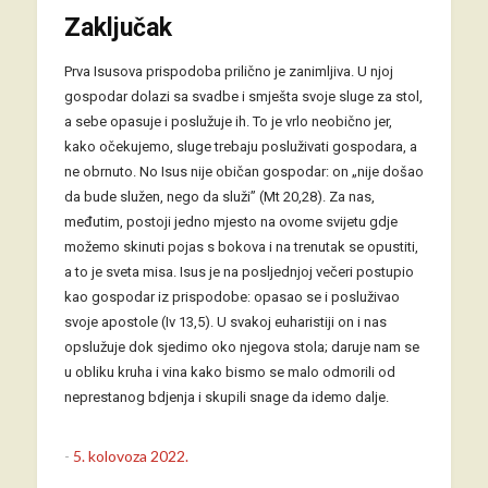
Zaključak
Prva Isusova prispodoba prilično je zanimljiva. U njoj
gospodar dolazi sa svadbe i smješta svoje sluge za stol,
a sebe opasuje i poslužuje ih. To je vrlo neobično jer,
kako očekujemo, sluge trebaju posluživati gospodara, a
ne obrnuto. No Isus nije običan gospodar: on „nije došao
da bude služen, nego da služi” (Mt 20,28). Za nas,
međutim, postoji jedno mjesto na ovome svijetu gdje
možemo skinuti pojas s bokova i na trenutak se opustiti,
a to je sveta misa. Isus je na posljednjoj večeri postupio
kao gospodar iz prispodobe: opasao se i posluživao
svoje apostole (Iv 13,5). U svakoj euharistiji on i nas
opslužuje dok sjedimo oko njegova stola; daruje nam se
u obliku kruha i vina kako bismo se malo odmorili od
neprestanog bdjenja i skupili snage da idemo dalje.
-
5. kolovoza 2022.