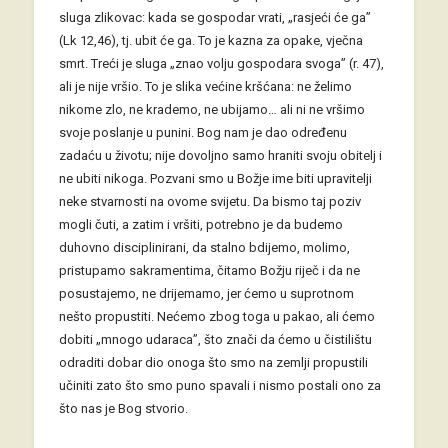
sluga zlikovac: kada se gospodar vrati, „rasjeći će ga”
(Lk 12,46), tj. ubit će ga. To je kazna za opake, vječna
smrt. Treći je sluga „znao volju gospodara svoga” (r. 47),
ali je nije vršio. To je slika većine kršćana: ne želimo
nikome zlo, ne krademo, ne ubijamo… ali ni ne vršimo
svoje poslanje u punini. Bog nam je dao određenu
zadaću u životu; nije dovoljno samo hraniti svoju obitelj i
ne ubiti nikoga. Pozvani smo u Božje ime biti upravitelji
neke stvarnosti na ovome svijetu. Da bismo taj poziv
mogli čuti, a zatim i vršiti, potrebno je da budemo
duhovno disciplinirani, da stalno bdijemo, molimo,
pristupamo sakramentima, čitamo Božju riječ i da ne
posustajemo, ne drijemamo, jer ćemo u suprotnom
nešto propustiti. Nećemo zbog toga u pakao, ali ćemo
dobiti „mnogo udaraca”, što znači da ćemo u čistilištu
odraditi dobar dio onoga što smo na zemlji propustili
učiniti zato što smo puno spavali i nismo postali ono za
što nas je Bog stvorio.