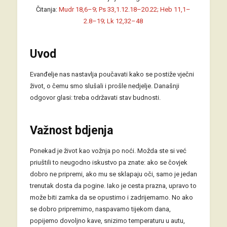
Čitanja:
Mudr 18,6–9; Ps 33,1.12.18–20.22; Heb 11,1–
2.8–19; Lk 12,32–48
Uvod
Evanđelje nas nastavlja poučavati kako se postiže vječni
život, o čemu smo slušali i prošle nedjelje. Današnji
odgovor glasi: treba održavati stav budnosti.
Važnost bdjenja
Ponekad je život kao vožnja po noći. Možda ste si već
priuštili to neugodno iskustvo pa znate: ako se čovjek
dobro ne pripremi, ako mu se sklapaju oči, samo je jedan
trenutak dosta da pogine. Iako je cesta prazna, upravo to
može biti zamka da se opustimo i zadrijemamo. No ako
se dobro pripremimo, naspavamo tijekom dana,
popijemo dovoljno kave, snizimo temperaturu u autu,