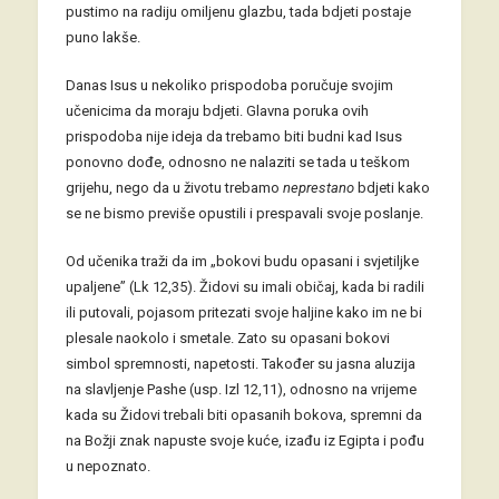
pustimo na radiju omiljenu glazbu, tada bdjeti postaje
puno lakše.
Danas Isus u nekoliko prispodoba poručuje svojim
učenicima da moraju bdjeti. Glavna poruka ovih
prispodoba nije ideja da trebamo biti budni kad Isus
ponovno dođe, odnosno ne nalaziti se tada u teškom
grijehu, nego da u životu trebamo
neprestano
bdjeti kako
se ne bismo previše opustili i prespavali svoje poslanje.
Od učenika traži da im „bokovi budu opasani i svjetiljke
upaljene” (Lk 12,35). Židovi su imali običaj, kada bi radili
ili putovali, pojasom pritezati svoje haljine kako im ne bi
plesale naokolo i smetale. Zato su opasani bokovi
simbol spremnosti, napetosti. Također su jasna aluzija
na slavljenje Pashe (usp. Izl 12,11), odnosno na vrijeme
kada su Židovi trebali biti opasanih bokova, spremni da
na Božji znak napuste svoje kuće, izađu iz Egipta i pođu
u nepoznato.