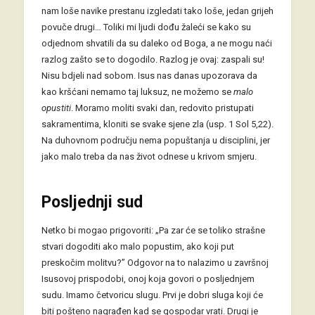
nam loše navike prestanu izgledati tako loše, jedan grijeh
povuče drugi… Toliki mi ljudi dođu žaleći se kako su
odjednom shvatili da su daleko od Boga, a ne mogu naći
razlog zašto se to dogodilo. Razlog je ovaj: zaspali su!
Nisu bdjeli nad sobom. Isus nas danas upozorava da
kao kršćani nemamo taj luksuz, ne možemo se
malo
opustiti
. Moramo moliti svaki dan, redovito pristupati
sakramentima, kloniti se svake sjene zla (usp. 1 Sol 5,22).
Na duhovnom području nema popuštanja u disciplini, jer
jako malo treba da nas život odnese u krivom smjeru.
Posljednji sud
Netko bi mogao prigovoriti: „Pa zar će se toliko strašne
stvari dogoditi ako malo popustim, ako koji put
preskočim molitvu?” Odgovor na to nalazimo u završnoj
Isusovoj prispodobi, onoj koja govori o posljednjem
sudu. Imamo četvoricu slugu. Prvi je dobri sluga koji će
biti pošteno nagrađen kad se gospodar vrati. Drugi je