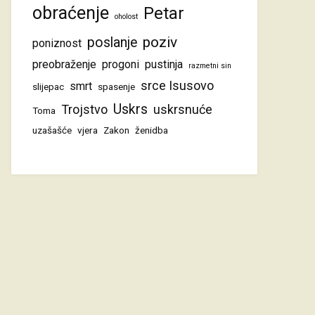
obraćenje
Petar
oholost
poziv
poslanje
poniznost
preobraženje
progoni
pustinja
razmetni sin
srce Isusovo
smrt
slijepac
spasenje
Uskrs
Trojstvo
uskrsnuće
Toma
uzašašće
vjera
Zakon
ženidba