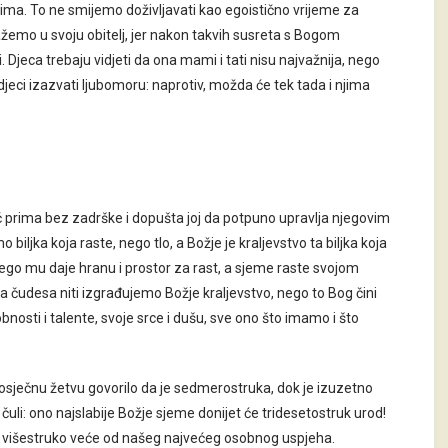
mima. To ne smijemo doživljavati kao egoistično vrijeme za
lažemo u svoju obitelj, jer nakon takvih susreta s Bogom
udi. Djeca trebaju vidjeti da ona mami i tati nisu najvažnija, nego
djeci izazvati ljubomoru: naprotiv, možda će tek tada i njima
eč prima bez zadrške i dopušta joj da potpuno upravlja njegovim
 biljka koja raste, nego tlo, a Božje je kraljevstvo ta biljka koja
nego mu daje hranu i prostor za rast, a sjeme raste svojom
čudesa niti izgrađujemo Božje kraljevstvo, nego to Bog čini
sti i talente, svoje srce i dušu, sve ono što imamo i što
rosječnu žetvu govorilo da je sedmerostruka, dok je izuzetno
uli: ono najslabije Božje sjeme donijet će tridesetostruk urod!
u višestruko veće od našeg najvećeg osobnog uspjeha.