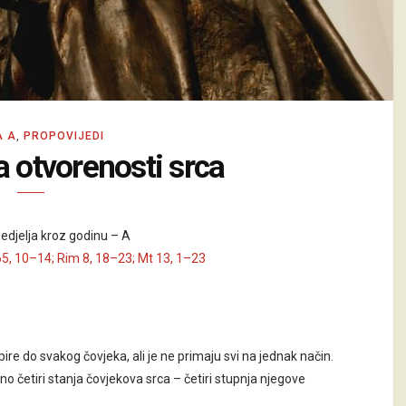
A A
,
PROPOVIJEDI
a otvorenosti srca
edjelja kroz godinu – A
65, 10–14; Rim 8, 18–23; Mt 13, 1–23
pire do svakog čovjeka, ali je ne primaju svi na jednak način.
sno četiri stanja čovjekova srca – četiri stupnja njegove