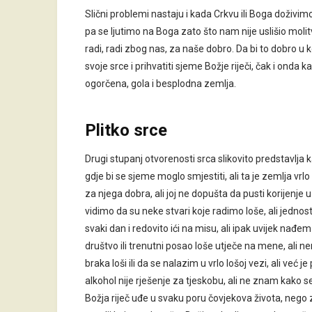
Slični problemi nastaju i kada Crkvu ili Boga doživimo
pa se ljutimo na Boga zato što nam nije uslišio molitv
radi, radi zbog nas, za naše dobro. Da bi to dobro u 
svoje srce i prihvatiti sjeme Božje riječi, čak i ond
ogorčena, gola i besplodna zemlja.
Plitko srce
Drugi stupanj otvorenosti srca slikovito predstavl
gdje bi se sjeme moglo smjestiti, ali ta je zemlja vrlo 
za njega dobra, ali joj ne dopušta da pusti korijenje
vidimo da su neke stvari koje radimo loše, ali jedn
svaki dan i redovito ići na misu, ali ipak uvijek nađ
društvo ili trenutni posao loše utječe na mene, ali
braka loši ili da se nalazim u vrlo lošoj vezi, ali v
alkohol nije rješenje za tjeskobu, ali ne znam kako 
Božja riječ uđe u svaku poru čovjekova života, nego 