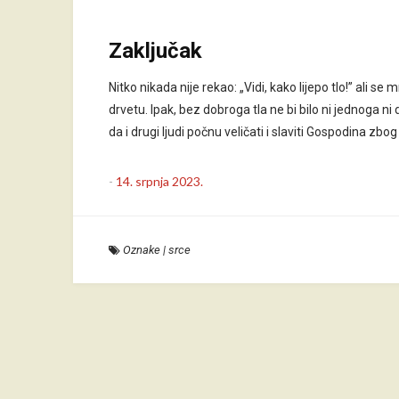
Zaključak
Nitko nikada nije rekao: „Vidi, kako lijepo tlo!” ali 
drvetu. Ipak, bez dobroga tla ne bi bilo ni jednoga 
da i drugi ljudi počnu veličati i slaviti Gospodina zbog
-
14. srpnja 2023.
Oznake
|
srce