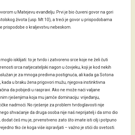
vorom u Matejevu evanđelju. Prvi je bio čuveni govor na gori
ostolskog života (usp. Mt 10), a treći je govor u prispodobama
ove prispodobe o kraljevstvu nebeskom.
glo isklijati: to je tvrdo i zatvoreno srce koje ne želi čuti
orenosti srca natjecateljski nagon u čovjeku, koji je kod nekih
 zaslužan je za mnoga predivna postignuća, ali kada ga Sotona
, kada u braku žena prigovori mužu, njegova instinktivna
ačina da pobijedi u raspravi. Ako ne može naći valjane
nim rješenjima koja mu jamče dominaciju: vrijeđanju,
izičke nadmoći. No rješenje za problem tvrdoglavosti nije
 nego shvaćanje da druga osoba nije naš neprijatelj i da smo dio
dodat ćeš mu je, prvenstveno zato što imate isti cilj i potpuno
vejedno tko će koga više ispravljati – važno je stići do svetosti.