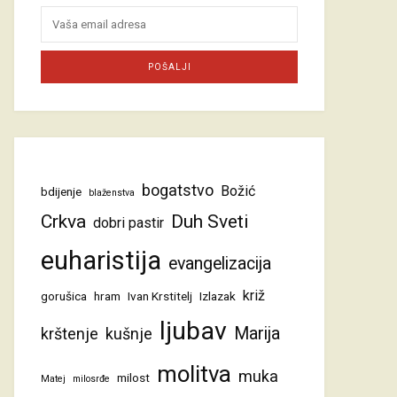
bogatstvo
Božić
bdijenje
blaženstva
Crkva
Duh Sveti
dobri pastir
euharistija
evangelizacija
križ
gorušica
hram
Ivan Krstitelj
Izlazak
ljubav
Marija
krštenje
kušnje
molitva
muka
milost
Matej
milosrđe