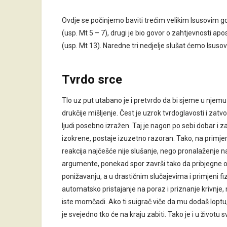
Ovdje se počinjemo baviti trećim velikim Isusovim go
(usp. Mt 5 – 7), drugi je bio govor o zahtjevnosti ap
(usp. Mt 13). Naredne tri nedjelje slušat ćemo Isus
Tvrdo srce
Tlo uz put utabano je i pretvrdo da bi sjeme u njemu mo
drukčije mišljenje. Čest je uzrok tvrdoglavosti i zatv
ljudi posebno izražen. Taj je nagon po sebi dobar i
izokrene, postaje izuzetno razoran. Tako, na primjer
reakcija najčešće nije slušanje, nego pronalaženje n
argumente, ponekad spor završi tako da pribjegne o
ponižavanju, a u drastičnim slučajevima i primjeni f
automatsko pristajanje na poraz i priznanje krivnje,
iste momčadi. Ako ti suigrač viče da mu dodaš loptu, 
je svejedno tko će na kraju zabiti. Tako je i u životu s