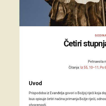
GODIN
Četiri stupnj
Petnaesta n
Čitanja:
Iz 55, 10–11; Ps 
Uvod
Prispodoba iz Evanđelja govori o Božjoj riječi koja do
Isus opisuje četiri načina primanja Božje riječi, odno
otvorenosti.