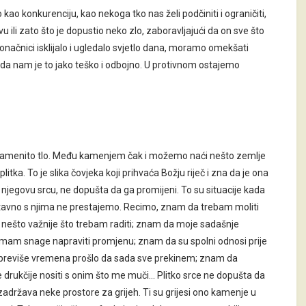
 kao konkurenciju, kao nekoga tko nas želi podčiniti i ograničiti,
u ili zato što je dopustio neko zlo, zaboravljajući da on sve što
konačnici isklijalo i ugledalo svjetlo dana, moramo omekšati
a kada nam je to jako teško i odbojno. U protivnom ostajemo
ja kamenito tlo. Među kamenjem čak i možemo naći nešto zemlje
plitka. To je slika čovjeka koji prihvaća Božju riječ i zna da je ona
 u njegovu srcu, ne dopušta da ga promijeni. To su situacije kada
ostavno s njima ne prestajemo. Recimo, znam da trebam moliti
em nešto važnije što trebam raditi; znam da moje sadašnje
 nemam snage napraviti promjenu; znam da su spolni odnosi prije
eć je previše vremena prošlo da sada sve prekinem; znam da
se drukčije nositi s onim što me muči… Plitko srce ne dopušta da
zadržava neke prostore za grijeh. Ti su grijesi ono kamenje u