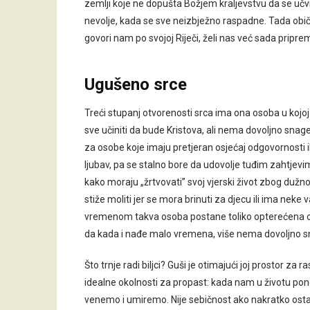
zemlji koje ne dopušta Božjem kraljevstvu da se učvr
nevolje, kada se sve neizbježno raspadne. Tada 
govori nam po svojoj Riječi, želi nas već sada priprem
Ugušeno srce
Treći stupanj otvorenosti srca ima ona osoba u kojoj
sve učiniti da bude Kristova, ali nema dovoljno snag
za osobe koje imaju pretjeran osjećaj odgovornosti i
ljubav, pa se stalno bore da udovolje tuđim zahtjev
kako moraju „žrtvovati” svoj vjerski život zbog dužno
stiže moliti jer se mora brinuti za djecu ili ima neke 
vremenom takva osoba postane toliko opterećena 
da kada i nađe malo vremena, više nema dovoljno sna
Što trnje radi biljci? Guši je otimajući joj prostor za r
idealne okolnosti za propast: kada nam u životu pone
venemo i umiremo. Nije sebičnost ako nakratko ostav