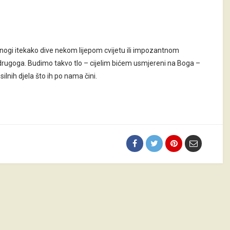
se mnogi itekako dive nekom lijepom cvijetu ili impozantnom
ni drugoga. Budimo takvo tlo – cijelim bićem usmjereni na Boga –
 silnih djela što ih po nama čini.