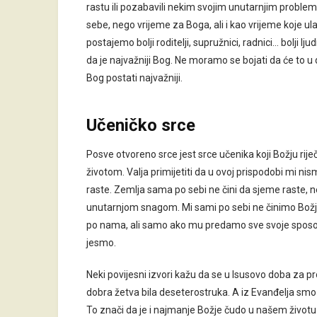
rastu ili pozabavili nekim svojim unutarnjim proble
sebe, nego vrijeme za Boga, ali i kao vrijeme koje u
postajemo bolji roditelji, supružnici, radnici… bolji lj
da je najvažniji Bog. Ne moramo se bojati da će to u 
Bog postati najvažniji.
Učeničko srce
Posve otvoreno srce jest srce učenika koji Božju rij
životom. Valja primijetiti da u ovoj prispodobi mi nismo
raste. Zemlja sama po sebi ne čini da sjeme raste, 
unutarnjom snagom. Mi sami po sebi ne činimo Božja 
po nama, ali samo ako mu predamo sve svoje sposobno
jesmo.
Neki povijesni izvori kažu da se u Isusovo doba za p
dobra žetva bila deseterostruka. A iz Evanđelja smo č
To znači da je i najmanje Božje čudo u našem život