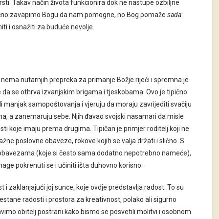
sti. Takav način života funkcionira dok ne nastupe ozbiljne
obično zavapimo Bogu da nam pomogne, no Bog pomaže
sada
:
iti i osnažiti za buduće nevolje.
 nema nutarnjih prepreka za primanje Božje riječi i spremna je
e da se othrva izvanjskim brigama i tjeskobama. Ovo je tipično
li manjak samopoštovanja i vjeruju da moraju zavrijediti svačiju
ima, a zanemaruju sebe. Njih đavao svojski nasamari da misle
sti koje imaju prema drugima. Tipičan je primjer roditelj koji ne
važne poslovne obaveze, rokove kojih se valja držati i slično. S
obavezama (koje si često sama dodatno nepotrebno nameće),
ge pokrenuti se i učiniti išta duhovno korisno.
ast i zaklanjajući joj sunce, koje ovdje predstavlja radost. To su
stane radosti i prostora za kreativnost, polako ali sigurno
imo obitelj postrani kako bismo se posvetili molitvi i osobnom