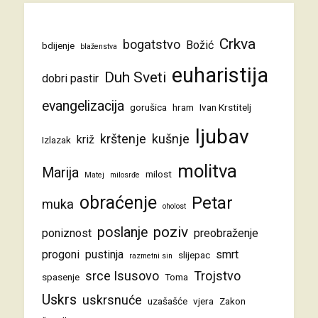
Crkva
bogatstvo
Božić
bdijenje
blaženstva
euharistija
Duh Sveti
dobri pastir
evangelizacija
gorušica
hram
Ivan Krstitelj
ljubav
krštenje
kušnje
križ
Izlazak
molitva
Marija
milost
Matej
milosrđe
obraćenje
Petar
muka
oholost
poziv
poslanje
poniznost
preobraženje
progoni
pustinja
smrt
slijepac
razmetni sin
srce Isusovo
Trojstvo
spasenje
Toma
Uskrs
uskrsnuće
uzašašće
vjera
Zakon