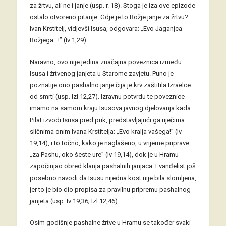
za žrtvu, ali ne i janje (usp. r. 18). Stoga je iza ove epizode
ostalo otvoreno pitanje: Gdje je to Božje janje za žrtvu?
Ivan Krstitelj, vidjevši Isusa, odgovara: „Evo Jaganjca
Božjega…!” (Iv 1,29).
Naravno, ovo nije jedina značajna poveznica između
Isusa i žrtvenog janjeta u Starome zavjetu. Puno je
poznatije ono pashalno janje čija je krv zaštitila Izraelce
od smrti (usp. Izl 12,27). Izravnu potvrdu te poveznice
imamo na samom kraju Isusova javnog djelovanja kada
Pilat izvodi Isusa pred puk, predstavljajući ga riječima
sličnima onim Ivana Krstitelja: „Evo kralja vašega!” (Iv
19,14), i to točno, kako je naglašeno, u vrijeme priprave
„za Pashu, oko šeste ure” (Iv 19,14), dok je u Hramu
započinjao obred klanja pashalnih janjaca. Evanđelist još
posebno navodi da Isusu nijedna kost nije bila slomljena,
jer to je bio dio propisa za pravilnu pripremu pashalnog
janjeta (usp. Iv 19,36; Izl 12,46).
Osim godišnje pashalne žrtve u Hramu se također svaki