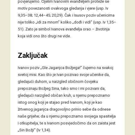
povjerujemo. Cijelim Ivanovim evanđeljem proteže se
motiv povezanosti ovakvoga gledanja i vjere (usp. Iv
9,35–38; 12,44–45; 20,29). Čak i Isusov poziv učenicima
nije toliko „idi za mnom” koliko „dođi i vidi” (usp. Iv 1,35–
51). Zato je simbol Ivanova evanđelja orao – životinja
koja vidi ono što drugi ne vide.
Zaključak
Ivanov poziv „Gle Jaganjca Božjega!” čujemo na svakoj
svetoj misi. Kao što je Ivan pozivao svoje učenike da,
gledajući duhom, u naizgled običnom čovjeku
prepoznaju Božjeg Sina, tako smo i mi pozvani da,
gledajući naizgled običan kruh, u njemu prepoznamo
istog onog koji je stajao pred Ivanom, koji je kao
žrtvenog jaganjca dragovoljno prinio sebe da odnese
naše grijehe; da u njemu prepoznamo svojega spasitelja
i otkupitelja, te s Ivanom posvjedočimo da on zaista jest
„Sin Božji” (Iv 1,34).