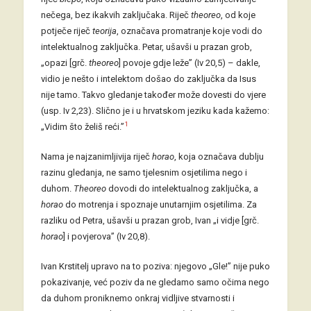
nečega, bez ikakvih zaključaka. Riječ
theoreo
, od koje
potječe riječ
teorija
, označava promatranje koje vodi do
intelektualnog zaključka. Petar, ušavši u prazan grob,
„opazi [grč.
theoreo
] povoje gdje leže” (Iv 20,5) – dakle,
vidio je nešto i intelektom došao do zaključka da Isus
nije tamo. Takvo gledanje također može dovesti do vjere
(usp. Iv 2,23). Slično je i u hrvatskom jeziku kada kažemo:
1
„Vidim što želiš reći.”
Nama je najzanimljivija riječ
horao
, koja označava dublju
razinu gledanja, ne samo tjelesnim osjetilima nego i
duhom.
Theoreo
dovodi do intelektualnog zaključka, a
horao
do motrenja i spoznaje unutarnjim osjetilima. Za
razliku od Petra, ušavši u prazan grob, Ivan „i vidje [grč.
horao
] i povjerova” (Iv 20,8).
Ivan Krstitelj upravo na to poziva: njegovo „Gle!” nije puko
pokazivanje, već poziv da ne gledamo samo očima nego
da duhom proniknemo onkraj vidljive stvarnosti i