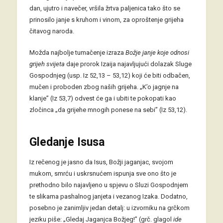
dan, ujutro i navečer, vršila žrtva paljenica tako što se
prinosilo janje s kruhom i vinom, za oproštenje grijeha
čitavog naroda.
Možda najbolje tumačenje izraza
Božje janje koje odnosi
grijeh svijeta
daje prorok Izaija najavljujući dolazak Sluge
Gospodnjeg (usp. Iz 52,13 – 53,12) koji će biti odbačen,
mučen i proboden zbog naših grijeha. „K’o jagnje na
klanje” (Iz 53,7) odvest će ga i ubiti te pokopati kao
zločinca „da grijehe mnogih ponese na sebi” (Iz 53,12).
Gledanje Isusa
Iz rečenog je jasno da Isus, Božji jaganjac, svojom
mukom, smrću i uskrsnućem ispunja sve ono što je
prethodno bilo najavljeno u spjevu o Sluzi Gospodnjem
te slikama pashalnog janjeta i vezanog Izaka. Dodatno,
posebno je zanimljiv jedan detalj: u izvorniku na grčkom
jeziku piše: „Gledaj Jaganjca Božjeg!” (grč. glagol
ide