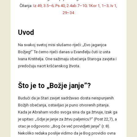
Čitanja:
Iz 49, 3.5–6; Ps 40, 2.4ab.7–10; 1Kor 1, 1–3; Iv 1,
29–34
Uvod
Na svakoj svetoj misi slušamo riječi: „Evo jaganjca
Božjeg!” Te ćemo riječi danas u Evanđelju čuti iz usta
Ivana Krstitelja. One sažimaju obećanja Staroga zavjeta i
predočuju nacrt kršćanskog života.
Što je to „Božje janje”?
Budući da je Stari zavjet sadržavao dosta neispunjenih
Božjih obećanja, ostavljao je puno otvorenih pitanja.
Kada je Abraham vodio svoga sina da ga žrtvuje, Izak ga
je upitao: „Gdje je janje za žrtvu paljenicu?” (Post 22,7), a
otac je odgovorio: „Bog će već providjeti janje” (r. 8).
Nekoliko redaka poslije vidimo da je Bog providio ovna