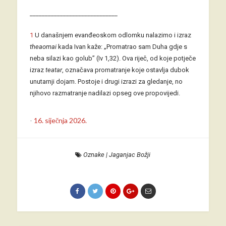
_____________________________
1
U današnjem evanđeoskom odlomku nalazimo i izraz
theaomai
kada Ivan kaže: „Promatrao sam Duha gdje s
neba silazi kao golub” (Iv 1,32). Ova riječ, od koje potječe
izraz
teatar
, označava promatranje koje ostavlja dubok
unutarnji dojam. Postoje i drugi izrazi za gledanje, no
njihovo razmatranje nadilazi opseg ove propovijedi.
-
16. siječnja 2026.
Oznake
|
Jaganjac Božji