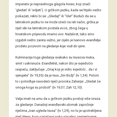
imperativ je nepravilnoga glagola
horao
, koji znači
‘gledati’ ili ‘vidjeti’). U grčkom jeziku, kada se htjelo nešto
pokazati, reklo bi se: „Gledaj!” ili “Gle!” Budući da se u
latinskom jeziku to ne može izreći na isti način, grčka je
riječ
ide
na latinskom postala
ecce
, zbog čega u
hrvatskom prijevodu imamo
evo
. Nažalost, tako smo
izgubili nešto zaista važno, jer cijelo je Ivanovo evanđelje
prožeto pozivom na
gledanje koje vodi do vjere
.
Kulminacija toga gledanja svakako su Isusova muka,
smrt i uskrsnuće. Evanđelist, nakon što je svjedočio
raspeću, zaključuje: „Onaj koji je vidio svjedoči… da i vi
vjerujete” (Iv 19,35) da je Isus „Sin Božji” (Iv 1,34). Potom
to i potvrđuje navodeći riječi proroka Zaharije: „Gledat će
onoga koga su proboli” (Iv 19,37; Zah 12,10).
Valja imati na umu da u grčkom jeziku postoji više izraza
za gledanje. Današnji evanđeoski ulomak započinje
riječima „Ivan ugleda Isusa” (Iv 1,29), no tu je upotrebljena
riječ
blepo
, koja označava puko vizualno zamjećivanje