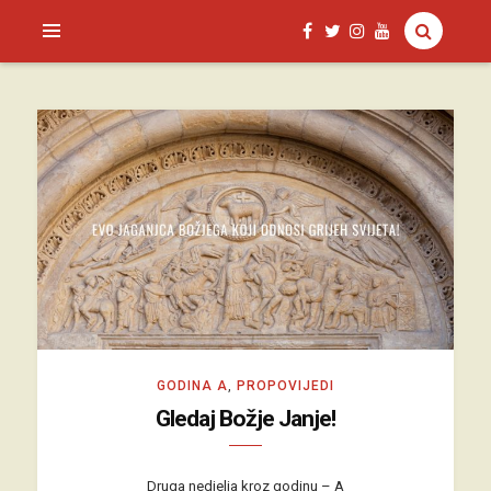
SAGUD.XYZ
GODINA A
,
PROPOVIJEDI
Gledaj Božje Janje!
Druga nedjelja kroz godinu – A