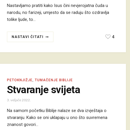
Nastavljamo pratiti kako Isus čini nevjerojatna čuda u
narodu, no farizeji, umjesto da se raduju što ozdravlja
tolike ljude, to…
4
NASTAVI ČITATI
PETOKNJIŽJE
,
TUMAČENJE BIBLIJE
Stvaranje svijeta
3. veljače 2022.
Na samom početku Biblije nalaze se dva izvještaja o
stvaranju. Kako se oni uklapaju u ono što suvremena
znanost govori…