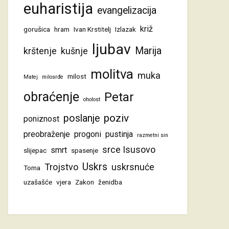
euharistija
evangelizacija
križ
gorušica
hram
Ivan Krstitelj
Izlazak
ljubav
Marija
krštenje
kušnje
molitva
muka
milost
Matej
milosrđe
obraćenje
Petar
oholost
poziv
poslanje
poniznost
preobraženje
progoni
pustinja
razmetni sin
srce Isusovo
smrt
slijepac
spasenje
Uskrs
Trojstvo
uskrsnuće
Toma
uzašašće
vjera
Zakon
ženidba