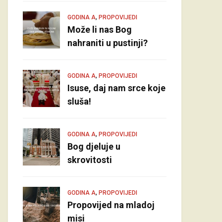
,
GODINA A
PROPOVIJEDI
Može li nas Bog
nahraniti u pustinji?
,
GODINA A
PROPOVIJEDI
Isuse, daj nam srce koje
sluša!
,
GODINA A
PROPOVIJEDI
Bog djeluje u
skrovitosti
,
GODINA A
PROPOVIJEDI
Propovijed na mladoj
misi