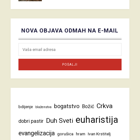
NOVA OBJAVA ODMAH NA E-MAIL
Crkva
bogatstvo
Božić
bdijenje
blaženstva
euharistija
Duh Sveti
dobri pastir
evangelizacija
gorušica
hram
Ivan Krstitelj