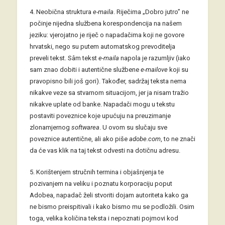
4. Neobična struktura
e-maila
. Riječima „Dobro jutro” ne
počinje nijedna službena korespondencija na našem
jeziku: vjerojatno je riječ o napadačima koji ne govore
hrvatski, nego su putem automatskog prevoditelja
preveli tekst. Sâm tekst
e-maila
napola je razumljiv (iako
sam znao dobiti i autentične službene
e-mailove
koji su
pravopisno bili još gori). Također, sadržaj teksta nema
nikakve veze sa stvarnom situacijom, jer ja nisam tražio
nikakve uplate od banke. Napadači mogu u tekstu
postaviti poveznice koje upućuju na preuzimanje
zlonamjernog
softwarea
. U ovom su slučaju sve
poveznice autentične, ali ako piše
adobe.com
, to ne znači
da će vas klik na taj tekst odvesti na dotičnu adresu.
5. Korištenjem stručnih termina i objašnjenja te
pozivanjem na veliku i poznatu korporaciju poput
Adobea, napadač želi stvoriti dojam autoriteta kako ga
ne bismo preispitivali i kako bismo mu se podložili. Osim
toga, velika količina teksta i nepoznati pojmovi kod