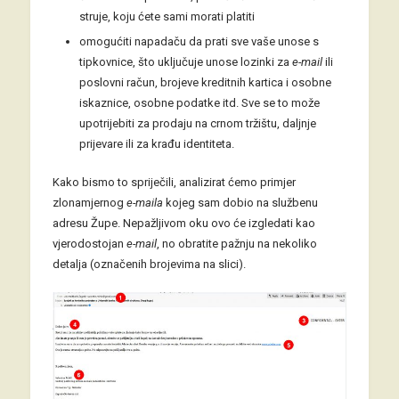
struje, koju ćete sami morati platiti
omogućiti napadaču da prati sve vaše unose s
tipkovnice, što uključuje unose lozinki za
e-mail
ili
poslovni račun, brojeve kreditnih kartica i osobne
iskaznice, osobne podatke itd. Sve se to može
upotrijebiti za prodaju na crnom tržištu, daljnje
prijevare ili za krađu identiteta.
Kako bismo to spriječili, analizirat ćemo primjer
zlonamjernog
e-maila
kojeg sam dobio na službenu
adresu Župe. Nepažljivom oku ovo će izgledati kao
vjerodostojan
e-mail
, no obratite pažnju na nekoliko
detalja (označenih brojevima na slici).