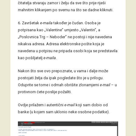
čitatelja stvaraju zamor i želju da sve što prije riješi
mahnitim klikanjem po svemu na što se dadne kliknuti.
6. Završetak
e-maila
također je čudan. Osoba je
potpisana kao „Valentine” umjesto „Valentin”, a
„Poslovnica Trg – Neboder” ne postoji i nije navedena
nikakva adresa. Adresa elektronske pošte koja je
navedena u potpisu ne pripada osobi koja se predstavila
kao pošiljatelj
e-maila
.
Nakon što sve ovo prepoznate, u vama i dalje može
postojati želja da ipak pogledate što je u prilogu.
Oduprite se tome i odmah obrišite zlonamjerni
e-mail
– u
protivnom ćete poslije požaliti.
Ovdje prilažem i autentični
e-mail
koji sam dobio od
banke (u kojem sam uklonio neke osobne podatke).