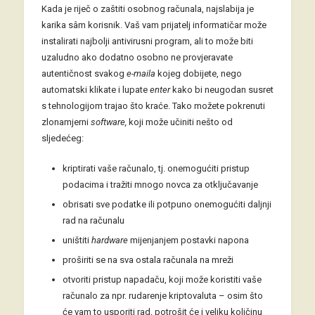
Kada je riječ o zaštiti osobnog računala, najslabija je
karika sâm korisnik. Vaš vam prijatelj informatičar može
instalirati najbolji antivirusni program, ali to može biti
uzaludno ako dodatno osobno ne provjeravate
autentičnost svakog
e-maila
kojeg dobijete, nego
automatski klikate i lupate
enter
kako bi neugodan susret
s tehnologijom trajao što kraće. Tako možete pokrenuti
zlonamjerni
software,
koji može učiniti nešto od
sljedećeg:
kriptirati vaše računalo, tj. onemogućiti pristup
podacima i tražiti mnogo novca za otključavanje
obrisati sve podatke ili potpuno onemogućiti daljnji
rad na računalu
uništiti
hardware
mijenjanjem postavki napona
proširiti se na sva ostala računala na mreži
otvoriti pristup napadaču, koji može koristiti vaše
računalo za npr. rudarenje kriptovaluta – osim što
će vam to usporiti rad, potrošit će i veliku količinu