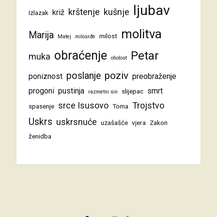
ljubav
krštenje
kušnje
križ
Izlazak
molitva
Marija
milost
Matej
milosrđe
obraćenje
Petar
muka
oholost
poziv
poslanje
poniznost
preobraženje
progoni
pustinja
smrt
slijepac
razmetni sin
srce Isusovo
Trojstvo
spasenje
Toma
Uskrs
uskrsnuće
uzašašće
vjera
Zakon
ženidba