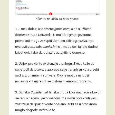
Kliknuti na sliku za puni prikaz.
1.
E-mail
dolazi iz domene
gmail.com
, a ne službene
domene Grupe UniCredit. U malo boljim prijevarama
prevaranti mogu zakupiti domenu sličnog naziva, npr.
uncredit.com
,
zaba-banka.hr
i sl., mada se i taj dio dadne
krivotvoriti tako da dolazi s autentične domene.
2. Uvijek provjerite ekstenziju u prilogu.
E-mail
kaže da
šalje .pdf datoteku, a zapravo šalje .rar arhivu koja u sebi
sadrži zlonamjerni
software
. Ovo je možda najbolji i
najjasniji kriterij radi li se o zlonamjernom programu.
3. Oznaka
Confidential
ili neka druga koja naznačuje kako
se radi o nečemu jako važnom ima svrhu potaknuti vašu
znatiželju da ipak otvorite poslano jer bi se u protivnom
moglo dogoditi nešto loše.