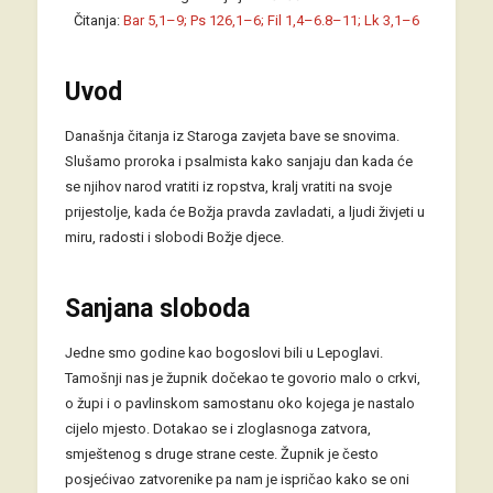
Čitanja:
Bar 5,1–9; Ps 126,1–6; Fil 1,4–6.8–11; Lk 3,1–6
Uvod
Današnja čitanja iz Staroga zavjeta bave se snovima.
Slušamo proroka i psalmista kako sanjaju dan kada će
se njihov narod vratiti iz ropstva, kralj vratiti na svoje
prijestolje, kada će Božja pravda zavladati, a ljudi živjeti u
miru, radosti i slobodi Božje djece.
Sanjana sloboda
Jedne smo godine kao bogoslovi bili u Lepoglavi.
Tamošnji nas je župnik dočekao te govorio malo o crkvi,
o župi i o pavlinskom samostanu oko kojega je nastalo
cijelo mjesto. Dotakao se i zloglasnoga zatvora,
smještenog s druge strane ceste. Župnik je često
posjećivao zatvorenike pa nam je ispričao kako se oni