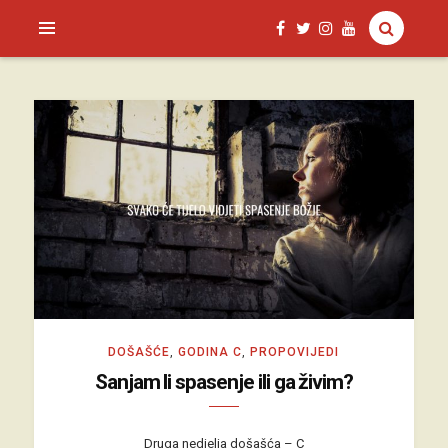
SAGUD.XYZ
DOŠAŠĆE
,
GODINA C
,
PROPOVIJEDI
Sanjam li spasenje ili ga živim?
Druga nedjelja došašća – C