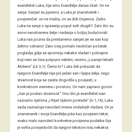
evanđelist Luka, čije smo Evanđelje danas čitali. On ne
sanja. Sanjari su pjesnici, a Luka je znanstvenik i
povjesničar: on ne mašta, on se drži činjenica. Zašto
Luka ne sanja o spasenju poput svih drugih? Zato što su
snovi neostvarene želje i nadanja o boljoj budućnosti.
Luka nas poziva da prestanemo sanjati jer se san koji
želimo ostvario! Zato ovaj pomalo neobičan početak
poglavlja gdje se spominju nekakvi vladari i pokrajine
koji nam se čine potpuno nebitni, recimo „Lizanije tetrarh
Abilene” (Lk 3,1). Čemu to? Luka želi pokazati da
njegovo Evanđelje nije još jedan san i lijepa želja, nego
stvarnost koja se zaista dogodila u povijesti, u
konkretnom vremenu i prostoru. On nam zapravo govori:
„San je postao stvarnost.” Ono što je evanđelist Ivan
naznačio riječima „I Riječ tijelom postade” (Iv 1,14), Luka
sada naznačuje navodeći imena ondašnjih vladara. On je
znanstvenik i svoje Evanđelje piše kao povijesni tekst,
svako malo navodeći konkretne povijesne podatke čija
je svrha posvjedočiti da njegovi tekstovi nisu nekakva