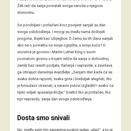
Želi reći da sanja povratak svoga naroda u njegovu
domovinu.
Svi porobljeni i potlačeni kroz povijest sanjali su dan
svoga oslobođenja. I mnogi su među nama doživjeli
progone, živjeli kao izbjeglice. O čemu su tih dana sanjali
ako ne o povratku na svoje ognjište, u svoju kuću? O
snovima je govorio i Martin Luther King u svom
poznatom govoru u kojem ističe da sanja o slobodnoj
zemlji bez rasnih podjela, tlačenja i nepravde, a završava
ga citirajući današnje evanđelje: „Sanjam dan kada će se
svaka dolina ispuniti, svaka gora i brežuljak slegnuti, što
je krivudavo izravnati, a neravni putovi izgladiti! I svako će
tijelo vidjeti spasenje Božje.“ Svatko tko je potlačen, tko
trpi nepravdu, sanja dan svoga oslobođenja.
Dosta smo snivali
No, među svim tim sanjarima postoji jedan „uljez“, a to je