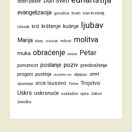
Duh Sveti
dobri pastir
evangelizacija
gorušica
hram
Ivan Krstitelj
ljubav
krštenje
kušnje
križ
Izlazak
molitva
Marija
milost
Matej
milosrđe
obraćenje
Petar
muka
oholost
poziv
poslanje
poniznost
preobraženje
progoni
pustinja
smrt
slijepac
razmetni sin
srce Isusovo
Trojstvo
spasenje
Toma
Uskrs
uskrsnuće
uzašašće
vjera
Zakon
ženidba