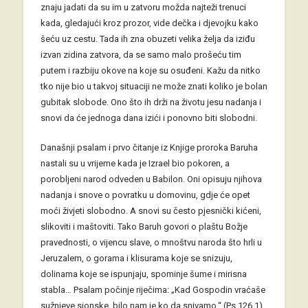
znaju jadati da su im u zatvoru možda najteži trenuci
kada, gledajući kroz prozor, vide dečka i djevojku kako
šeću uz cestu. Tada ih zna obuzeti velika želja da iziđu
izvan zidina zatvora, da se samo malo prošeću tim
putem i razbiju okove na koje su osuđeni. Kažu da nitko
tko nije bio u takvoj situaciji ne može znati koliko je bolan
gubitak slobode. Ono što ih drži na životu jesu nadanja i
snovi da će jednoga dana izići i ponovno biti slobodni.
Današnji psalam i prvo čitanje iz Knjige proroka Baruha
nastali su u vrijeme kada je Izrael bio pokoren, a
porobljeni narod odveden u Babilon. Oni opisuju njihova
nadanja i snove o povratku u domovinu, gdje će opet
moći živjeti slobodno. A snovi su često pjesnički kićeni,
slikoviti i maštoviti. Tako Baruh govori o plaštu Božje
pravednosti, o vijencu slave, o mnoštvu naroda što hrli u
Jeruzalem, o gorama i klisurama koje se snizuju,
dolinama koje se ispunjaju, spominje šume i mirisna
stabla… Psalam počinje riječima: „Kad Gospodin vraćaše
sužnjeve sionske, bilo nam je ko da snivamo.“ (Ps 126,1).