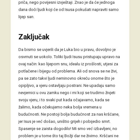
priča, nego povijesni izvještaji. Znao je da će jednoga
dana doći ljudi koji će od Isusa pokušati napraviti samo
lijep san.
Zaključak
Da bismo se uvjerili da je Luka bio u pravu, dovoljno je
osvrnuti se uokolo. Toliki ljudi Isusu pristupaju upravo na
ovaj način: kao lijepom snu, idealu iz prošlosti, utjesi za
potlačene i bijegu od problema. Ali od snova se ne živi,
pa se zato takvi ljudi neminovno okreću onome što je
opipljivo, a vjeru ostavljaju postrani. Ne upadaju samo
nevjernici u ovu zamku nego i mi koji se trudimo živjeti
svoju vjeru, i to svaki put kada očajavamo, kada se
žalimo, kada očekujemo neka bolja vremena u
budućnosti. Ne postoji bolja budućnost za nas kršćane,
jer Isus je
već
došao, uništio grijeh i pobijedio smrt.
Spasenje se zaista dogodilo! Mi smo
već
izbavljeni, no
problem je u tome što taj Božji dar ne živimo. Kršćani ne