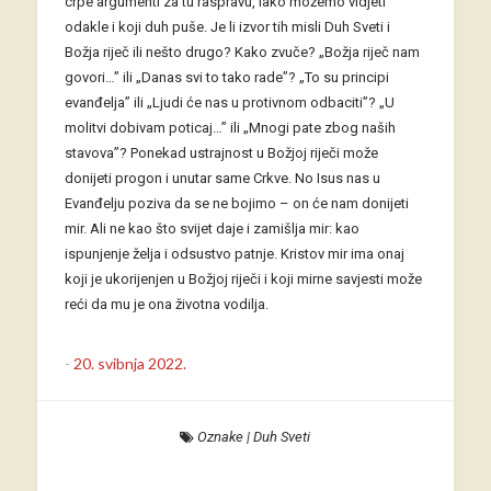
crpe argumenti za tu raspravu, lako možemo vidjeti
odakle i koji duh puše. Je li izvor tih misli Duh Sveti i
Božja riječ ili nešto drugo? Kako zvuče? „Božja riječ nam
govori…” ili „Danas svi to tako rade”? „To su principi
evanđelja” ili „Ljudi će nas u protivnom odbaciti”? „U
molitvi dobivam poticaj…” ili „Mnogi pate zbog naših
stavova”? Ponekad ustrajnost u Božjoj riječi može
donijeti progon i unutar same Crkve. No Isus nas u
Evanđelju poziva da se ne bojimo – on će nam donijeti
mir. Ali ne kao što svijet daje i zamišlja mir: kao
ispunjenje želja i odsustvo patnje. Kristov mir ima onaj
koji je ukorijenjen u Božjoj riječi i koji mirne savjesti može
reći da mu je ona životna vodilja.
-
20. svibnja 2022.
Oznake
|
Duh Sveti