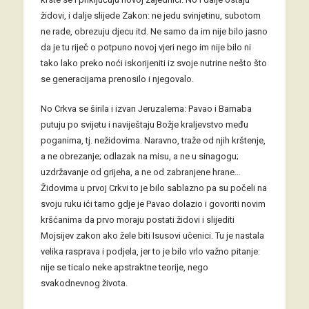
židovi, i dalje slijede Zakon: ne jedu svinjetinu, subotom
ne rade, obrezuju djecu itd. Ne samo da im nije bilo jasno
da je tu riječ o potpuno novoj vjeri nego im nije bilo ni
tako lako preko noći iskorijeniti iz svoje nutrine nešto što
se generacijama prenosilo i njegovalo.
No Crkva se širila i izvan Jeruzalema: Pavao i Barnaba
putuju po svijetu i naviještaju Božje kraljevstvo među
poganima, tj. nežidovima. Naravno, traže od njih krštenje,
a ne obrezanje; odlazak na misu, a ne u sinagogu;
uzdržavanje od grijeha, a ne od zabranjene hrane…
Židovima u prvoj Crkvi to je bilo sablazno pa su počeli na
svoju ruku ići tamo gdje je Pavao dolazio i govoriti novim
kršćanima da prvo moraju postati židovi i slijediti
Mojsijev zakon ako žele biti Isusovi učenici. Tu je nastala
velika rasprava i podjela, jer to je bilo vrlo važno pitanje:
nije se ticalo neke apstraktne teorije, nego
svakodnevnog života.