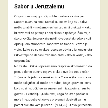
Sabor u Jeruzalemu
Odgovor na ovaj gorući problem nalaze sazivanjem
Sabora u Jeruzalemu. Sastali su se svi koji su u Crkvi
nešto značili – možemo reći svi tadašnji biskupi – kako
bi razmotrili to pitanje i donijeli neko rješenje. Žao mi je
što prvo čitanje preskače nekih dvadesetak redaka koji
opisuju dio atmosfere i rasprave na Saboru. Važno je
vidjeti kako su se ovakve rasprave odvijale jer one unutar
Crkve traju do danas i trebamo znati kako ih voditi, kako
se ponašati.
No zašto u Crkvi uopće imamo rasprave ako kažemo da
je Isus donio puninu objave i rekao sve što treba reći?
Točno je da je Isus sve rekao i da Crkva ništa novoga ne
može zaključiti, ali može produbiti, bolje upoznati istinu
koju nosi i suočiti se sa suvremenim izazovima. Isus to
govori u Evanđelju: „Duh Sveti, koga će Otac poslati u
moje ime, poučavat će vas o svemu i dozivati vam u
pamet sve što vam ja rekoh.” (Iv 14,26). U ovoj je rečenici