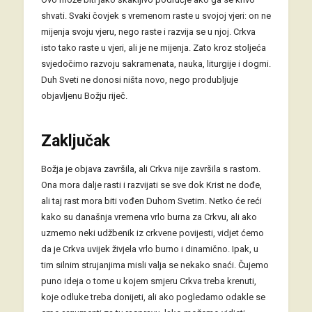
shvati. Svaki čovjek s vremenom raste u svojoj vjeri: on ne
mijenja svoju vjeru, nego raste i razvija se u njoj. Crkva
isto tako raste u vjeri, ali je ne mijenja. Zato kroz stoljeća
svjedočimo razvoju sakramenata, nauka, liturgije i dogmi.
Duh Sveti ne donosi ništa novo, nego produbljuje
objavljenu Božju riječ.
Zaključak
Božja je objava završila, ali Crkva nije završila s rastom.
Ona mora dalje rasti i razvijati se sve dok Krist ne dođe,
ali taj rast mora biti vođen Duhom Svetim. Netko će reći
kako su današnja vremena vrlo burna za Crkvu, ali ako
uzmemo neki udžbenik iz crkvene povijesti, vidjet ćemo
da je Crkva uvijek živjela vrlo burno i dinamično. Ipak, u
tim silnim strujanjima misli valja se nekako snaći. Čujemo
puno ideja o tome u kojem smjeru Crkva treba krenuti,
koje odluke treba donijeti, ali ako pogledamo odakle se