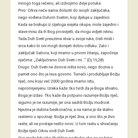
mnogo toga rečeno, ali izdvojimo dvije poruke.
Prvo: Crkva neće sama dolaziti do svojih zaključaka,
nego vođena Duhom Svetim, koji djeluje u zajednici.
Kada se biskupi iz cijeloga svijeta okupe, mole zajedno i
slave misu da ih Bog prosvijetli, da mogu vidjeti istinu.
Tada Duh Sveti preuzima stvar u svoje ruke, čisti misli i
srca kako bi oni mogli donijeti dobru odluku. Zato i
zaključak Sabora, koji imamo u prvom čitanju, započinje
riječima: „Zaključismo Duh Sveti i mi…” (Dj 15,28).
Drugo: Duh Sveti ne donosi ništa novo, nego doziva u
pamet ono što je Isus govorio. Tumači i produbljuje Božju
riječ, onu koju već 2000 godina imamo istu,
nepromijenjenu. Izreka kaže: tko tvrdi da je Boga shvatio,
Boga je izdao. Tko kaže da potpuno razumije Božju riječ,
sigurno je ne razumije, jer ona sadrži Božju mudrost.
Njezina je dubina beskonačna, a na nama je da stalno
rastemo u spoznaji. Božja je riječ živa, a ono što je živo
raste, ali ne postaje nešto novo. U tom rastu u shvaćanju
Božje riječi Crkvu vodi Duh Sveti.
Ovo može biti jako škakljivo područje ako ga se krivo