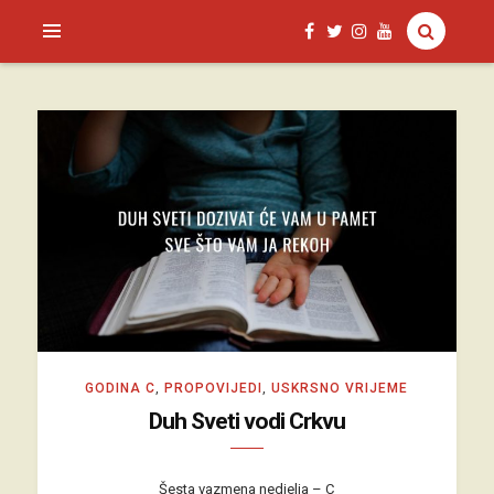
SAGUD.XYZ
GODINA C
,
PROPOVIJEDI
,
USKRSNO VRIJEME
Duh Sveti vodi Crkvu
Šesta vazmena nedjelja – C