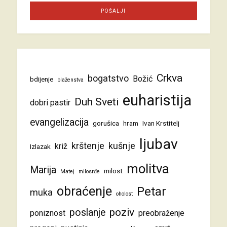
Crkva
bogatstvo
Božić
bdijenje
blaženstva
euharistija
Duh Sveti
dobri pastir
evangelizacija
gorušica
hram
Ivan Krstitelj
ljubav
krštenje
kušnje
križ
Izlazak
molitva
Marija
milost
Matej
milosrđe
obraćenje
Petar
muka
oholost
poziv
poslanje
poniznost
preobraženje