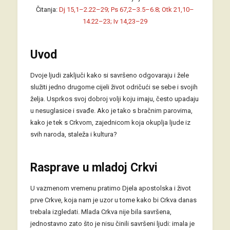
Čitanja:
Dj 15,1–2.22–29; Ps 67,2–3.5–6.8; Otk 21,10–
14.22–23; Iv 14,23–29
Uvod
Dvoje ljudi zaključi kako si savršeno odgovaraju i žele
služiti jedno drugome cijeli život odričući se sebe i svojih
želja. Usprkos svoj dobroj volji koju imaju, često upadaju
u nesuglasice i svađe. Ako je tako s bračnim parovima,
kako je tek s Crkvom, zajednicom koja okuplja ljude iz
svih naroda, staleža i kultura?
Rasprave u mladoj Crkvi
U vazmenom vremenu pratimo Djela apostolska i život
prve Crkve, koja nam je uzor u tome kako bi Crkva danas
trebala izgledati. Mlada Crkva nije bila savršena,
jednostavno zato što je nisu činili savršeni ljudi: imala je