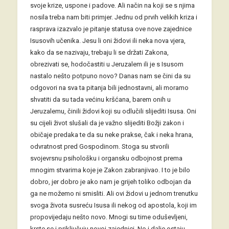
svoje krize, uspone i padove. Ali način na koji se s njima
nosila treba nam biti primjer. Jednu od prvih velikih kriza i
rasprava izazvalo je pitanje statusa ove nove zajednice
Isusovih učenika. Jesu li oni židovi ili neka nova vjera,
kako da se nazivaju, trebaju li se držati Zakona,
obrezivati se, hodočastiti u Jeruzalem ili je s Isusom
nastalo nešto potpuno novo? Danas nam se čini da su
odgovori na sva ta pitanja bili jednostavni, ali moramo
shvatiti da su tada većinu kršćana, barem onih u
Jeruzalemu, činili židovi koji su odlučili slijediti Isusa. Oni
su cijeli život slušali da je važno slijediti Božji zakon i
običaje predaka te da su neke prakse, čak i neka hrana,
odvratnost pred Gospodinom. Stoga su stvorili
svojevrsnu psihološku i organsku odbojnost prema
mnogim stvarima koje je Zakon zabranjivao. I to je bilo
dobro, jer dobro je ako nam je grijeh toliko odbojan da
ga ne možemo ni smisliti. Ali ovi židovi u jednom trenutku
svoga života susreću Isusa ili nekog od apostola, koji im
propovijedaju nešto novo. Mnogi su time oduševljeni,
krste se i priključuju novoj zajednici. No i dalje ostaju