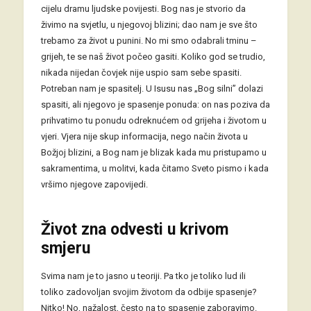
cijelu dramu ljudske povijesti. Bog nas je stvorio da
živimo na svjetlu, u njegovoj blizini; dao nam je sve što
trebamo za život u punini. No mi smo odabrali tminu –
grijeh, te se naš život počeo gasiti. Koliko god se trudio,
nikada nijedan čovjek nije uspio sam sebe spasiti.
Potreban nam je spasitelj. U Isusu nas „Bog silni” dolazi
spasiti, ali njegovo je spasenje ponuda: on nas poziva da
prihvatimo tu ponudu odreknućem od grijeha i životom u
vjeri. Vjera nije skup informacija, nego način života u
Božjoj blizini, a Bog nam je blizak kada mu pristupamo u
sakramentima, u molitvi, kada čitamo Sveto pismo i kada
vršimo njegove zapovijedi.
Život zna odvesti u krivom
smjeru
Svima nam je to jasno u teoriji. Pa tko je toliko lud ili
toliko zadovoljan svojim životom da odbije spasenje?
Nitko! No, nažalost, često na to spasenje zaboravimo.