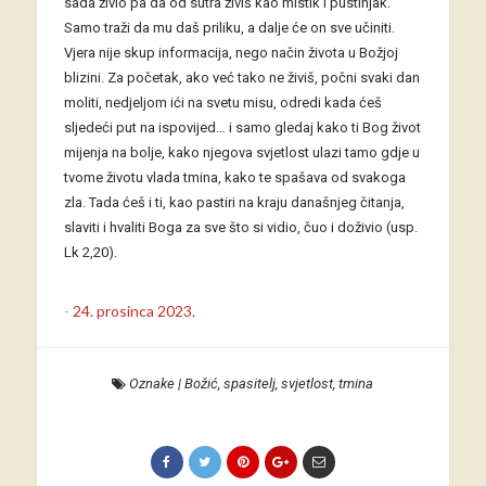
sada živio pa da od sutra živiš kao mistik i pustinjak.
Samo traži da mu daš priliku, a dalje će on sve učiniti.
Vjera nije skup informacija, nego način života u Božjoj
blizini. Za početak, ako već tako ne živiš, počni svaki dan
moliti, nedjeljom ići na svetu misu, odredi kada ćeš
sljedeći put na ispovijed… i samo gledaj kako ti Bog život
mijenja na bolje, kako njegova svjetlost ulazi tamo gdje u
tvome životu vlada tmina, kako te spašava od svakoga
zla. Tada ćeš i ti, kao pastiri na kraju današnjeg čitanja,
slaviti i hvaliti Boga za sve što si vidio, čuo i doživio (usp.
Lk 2,20).
-
24. prosinca 2023.
Oznake
|
Božić
,
spasitelj
,
svjetlost
,
tmina