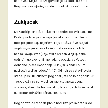
nas. Sveta Majka Tereza govorila je da, kada stavimo
Boga na prvo mjesto, sve drugo dolazi na svoje mjesto.
Zaključak
Iz Evanđelja smo čuli kako su se anđeli objavili pastirima.
Pastiri predstavljaju paloga čovjeka: oni hode u tmini
(noć je), pripadaju najnižem sloju društva, žive lutajući
svijetom, uvijek iznova tražeći malo zelenila ne bi li
napasli svoje ovce (koje ovdje predstavljaju ljudske
čežnje). I upravo je njih nenadano obasjala
svjetlost
,
odnosno „slava Gospodnja” (Lk 2,9), a anđeli su im
navijestili „veliku radost” (r. 10). Odmah su ostavili svoja
stada i pošli u Betlehem pogledati „što se to dogodilo” (r.
15). Odvažili su se. Mogli su naći stotine izgovora,
strahova, skrupula, trauma i drugih razloga da kažu ne, ali
su se ipak odvažili poći ususret Isusu.
Bog ne traži od tebe da preko noći žrtvuješ sve što si do