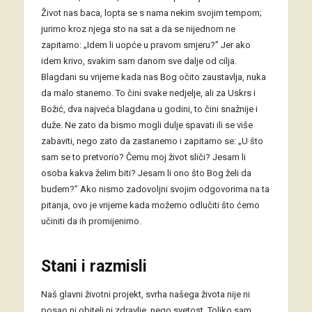
Život nas baca, lopta se s nama nekim svojim tempom;
jurimo kroz njega sto na sat a da se nijednom ne
zapitamo: „Idem li uopće u pravom smjeru?” Jer ako
idem krivo, svakim sam danom sve dalje od cilja.
Blagdani su vrijeme kada nas Bog očito zaustavlja, nuka
da malo stanemo. To čini svake nedjelje, ali za Uskrs i
Božić, dva najveća blagdana u godini, to čini snažnije i
duže. Ne zato da bismo mogli dulje spavati ili se više
zabaviti, nego zato da zastanemo i zapitamo se: „U što
sam se to pretvorio? Čemu moj život sliči? Jesam li
osoba kakva želim biti? Jesam li ono što Bog želi da
budem?” Ako nismo zadovoljni svojim odgovorima na ta
pitanja, ovo je vrijeme kada možemo odlučiti što ćemo
učiniti da ih promijenimo.
Stani i razmisli
Naš glavni životni projekt, svrha našega života nije ni
posao ni obitelj ni zdravlje, nego svetost. Toliko sam