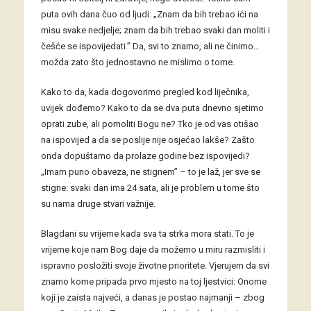
puta ovih dana čuo od ljudi: „Znam da bih trebao ići na
misu svake nedjelje; znam da bih trebao svaki dan moliti i
češće se ispovijedati.” Da, svi to znamo, ali ne činimo…
možda zato što jednostavno ne mislimo o tome.
Kako to da, kada dogovorimo pregled kod liječnika,
uvijek dođemo? Kako to da se dva puta dnevno sjetimo
oprati zube, ali pomoliti Bogu ne? Tko je od vas otišao
na ispovijed a da se poslije nije osjećao lakše? Zašto
onda dopuštamo da prolaze godine bez ispovijedi?
„Imam puno obaveza, ne stignem” – to je laž, jer sve se
stigne: svaki dan ima 24 sata, ali je problem u tome što
su nama druge stvari važnije.
Blagdani su vrijeme kada sva ta strka mora stati. To je
vrijeme koje nam Bog daje da možemo u miru razmisliti i
ispravno posložiti svoje životne prioritete. Vjerujem da svi
znamo kome pripada prvo mjesto na toj ljestvici: Onome
koji je zaista najveći, a danas je postao najmanji – zbog