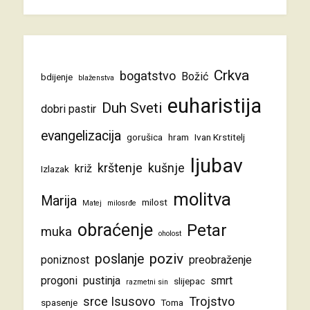
Crkva
bogatstvo
Božić
bdijenje
blaženstva
euharistija
Duh Sveti
dobri pastir
evangelizacija
gorušica
hram
Ivan Krstitelj
ljubav
krštenje
kušnje
križ
Izlazak
molitva
Marija
milost
Matej
milosrđe
obraćenje
Petar
muka
oholost
poziv
poslanje
poniznost
preobraženje
progoni
pustinja
smrt
slijepac
razmetni sin
srce Isusovo
Trojstvo
spasenje
Toma