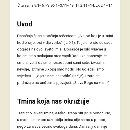
Čitanja: Iz 9,1–6; Ps 96,1–3.11–13; Tit 2,11–14; Lk 2,1–14
Uvod
Današnja čitanja počinju rečenicom: „Narod koji je u tmini
hodio svjetlost vidje veliku” (Iz 9,1). To je ono što se sada
događa na ovoj svetoj misi. Došašće je bilo vrijeme u
kojem smo raskajana srca vapili Bogu za spasenje jer
smo shvatili da smo nesposobni sami sebe izvući iz
nevolje, iz tmine u kojoj smo hodili. No ugledali smo
svjetlost – „dijete nam se rodilo” (Iz 9,5), i zato se
pridružujemo anđelima pjevajući: „Slava Bogu na visini!”
Tmina koja nas okružuje
Trenutno je vani tmina, a tako i treba biti jer je ponoć. No,
u ovom zimskom razdoblju tmina nije samo u ponoć,
nego zahvaća većinu svakoga dana. Današnji dan nije