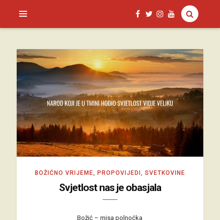
SAGUD.XYZ
BOŽIĆNO VRIJEME
,
PROPOVIJEDI
,
SVETKOVINE
Svjetlost nas je obasjala
Božić – misa polnoćka