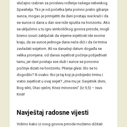
slučajno izabran za proslavu rođenja našega nebeskog
Spasitelja. Tko je od početka ljeta pomno pratio gibanje
sunca, mogao je primijetiti da dani postaju sve kraći i da
se sunce iz dana u dan sve niže spušta na horizontu. Ako
se uključimo u tu igru simboličkog govora prirode, mogli
bismo izvući zaključak da vrijeme svjetlosti ide svome
kraju, da se sunce jednoga dana neće dići i da će tmina
zavladati svijetom. Ali na današnji datum događa se
velika promjena: od danas svjetlost počinje pobjeđivati
tamu, jer dani postaju sve duži i sunce se ponovno
počinje dizati na horizontu. Pitanje glasi: što se to
dogodilo? Ili ovako: tko je taj koji je pobijedio tminu i
vratio svjetlost u ovaj svijet? „Ime mu je: Savjetnik divni,
Bog silni, Otac vječni, Knez mironosni” (Iz 9,5) – Isus
Krist!
N
avještaj radosne vijesti
Vidimo kako iz ovog govora prirode možemo iščitati