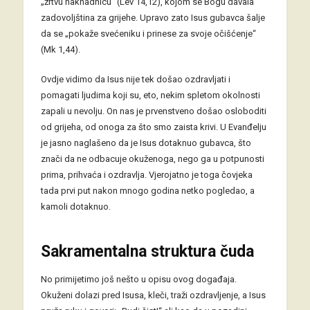
„žrtvu naknadnicu“ (Lev 14,12), kojom se Bogu davala
zadovoljština za grijehe. Upravo zato Isus gubavca šalje
da se „pokaže svećeniku i prinese za svoje očišćenje“
(Mk 1,44).
Ovdje vidimo da Isus nije tek došao ozdravljati i
pomagati ljudima koji su, eto, nekim spletom okolnosti
zapali u nevolju. On nas je prvenstveno došao osloboditi
od grijeha, od onoga za što smo zaista krivi. U Evanđelju
je jasno naglašeno da je Isus dotaknuo gubavca, što
znači da ne odbacuje okuženoga, nego ga u potpunosti
prima, prihvaća i ozdravlja. Vjerojatno je toga čovjeka
tada prvi put nakon mnogo godina netko pogledao, a
kamoli dotaknuo.
Sakramentalna struktura čuda
No primijetimo još nešto u opisu ovog događaja.
Okuženi dolazi pred Isusa, kleči, traži ozdravljenje, a Isus