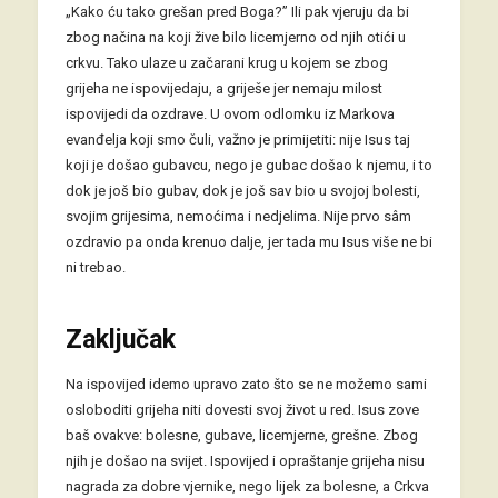
„Kako ću tako grešan pred Boga?” Ili pak vjeruju da bi
zbog načina na koji žive bilo licemjerno od njih otići u
crkvu. Tako ulaze u začarani krug u kojem se zbog
grijeha ne ispovijedaju, a griješe jer nemaju milost
ispovijedi da ozdrave. U ovom odlomku iz Markova
evanđelja koji smo čuli, važno je primijetiti: nije Isus taj
koji je došao gubavcu, nego je gubac došao k njemu, i to
dok je još bio gubav, dok je još sav bio u svojoj bolesti,
svojim grijesima, nemoćima i nedjelima. Nije prvo sâm
ozdravio pa onda krenuo dalje, jer tada mu Isus više ne bi
ni trebao.
Zaključak
Na ispovijed idemo upravo zato što se ne možemo sami
osloboditi grijeha niti dovesti svoj život u red. Isus zove
baš ovakve: bolesne, gubave, licemjerne, grešne. Zbog
njih je došao na svijet. Ispovijed i opraštanje grijeha nisu
nagrada za dobre vjernike, nego lijek za bolesne, a Crkva