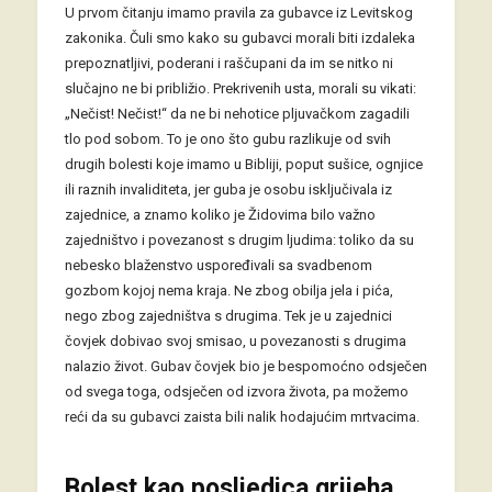
U prvom čitanju imamo pravila za gubavce iz Levitskog
zakonika. Čuli smo kako su gubavci morali biti izdaleka
prepoznatljivi, poderani i raščupani da im se nitko ni
slučajno ne bi približio. Prekrivenih usta, morali su vikati:
„Nečist! Nečist!“ da ne bi nehotice pljuvačkom zagadili
tlo pod sobom. To je ono što gubu razlikuje od svih
drugih bolesti koje imamo u Bibliji, poput sušice, ognjice
ili raznih invaliditeta, jer guba je osobu isključivala iz
zajednice, a znamo koliko je Židovima bilo važno
zajedništvo i povezanost s drugim ljudima: toliko da su
nebesko blaženstvo uspoređivali sa svadbenom
gozbom kojoj nema kraja. Ne zbog obilja jela i pića,
nego zbog zajedništva s drugima. Tek je u zajednici
čovjek dobivao svoj smisao, u povezanosti s drugima
nalazio život. Gubav čovjek bio je bespomoćno odsječen
od svega toga, odsječen od izvora života, pa možemo
reći da su gubavci zaista bili nalik hodajućim mrtvacima.
Bolest kao posljedica grijeha