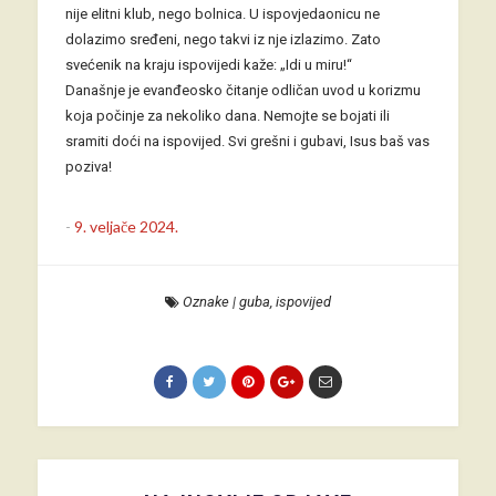
nije elitni klub, nego bolnica. U ispovjedaonicu ne
dolazimo sređeni, nego takvi iz nje izlazimo. Zato
svećenik na kraju ispovijedi kaže: „Idi u miru!“
Današnje je evanđeosko čitanje odličan uvod u korizmu
koja počinje za nekoliko dana. Nemojte se bojati ili
sramiti doći na ispovijed. Svi grešni i gubavi, Isus baš vas
poziva!
-
9. veljače 2024.
Oznake
|
guba
,
ispovijed