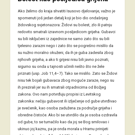
Ako želimo do kraja shvatiti Isusovo djelovanje, važno je
spomenuti još jedan detalj koji je bio dio ondašnjeg
židovskog svjetonazora: Židovi su bolest, zlo ili patnju
redovito smatrali izravnom posljedicom grijeha. Gubavci
su bili isključeni iz zajednice ne samo zato što su bili
tjelesno zarazni nego i zato što se pogrešno mislilo da
su nužno moralno okuženi, da ih je guba zadesila zbog
njihovih grijeha, a ako ti grijesi nisu bili javno poznati,
sigurno su onda u tajnosti učinili nešto što ne žele
priznati (usp. Job 11,4–7). Tako se mislilo. Zato se Židovi
nisu tek bojali gubavaca zbog moguće zaraze, nego su
ih prezirali jer su ih smatrali otpadnicima od Božjeg
zakona. Ovo nam potvrđuju propisi iz Levitskog
zakonika: nečiju gubavost ili izlječenje od gube utvrđivao
je svećenik, kao osoba zadužena za područje grijeha i
obredne čistoće. Ako bi se utvrdilo da je osoba ozdravila
od gube, to se tumačilo kao da joj se Bog smilovao i
ukinuo joj kaznu, pa je onda morala u Hramu prinijeti