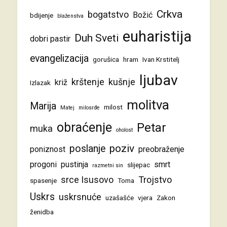
Crkva
bogatstvo
Božić
bdijenje
blaženstva
euharistija
Duh Sveti
dobri pastir
evangelizacija
gorušica
hram
Ivan Krstitelj
ljubav
krštenje
kušnje
križ
Izlazak
molitva
Marija
milost
Matej
milosrđe
obraćenje
Petar
muka
oholost
poziv
poslanje
poniznost
preobraženje
progoni
pustinja
smrt
slijepac
razmetni sin
srce Isusovo
Trojstvo
spasenje
Toma
Uskrs
uskrsnuće
uzašašće
vjera
Zakon
ženidba