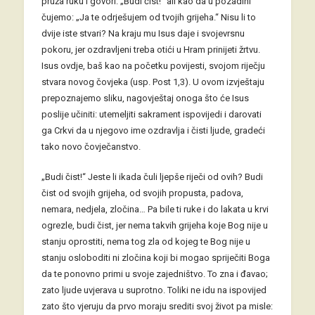
pruža ruku i govori: „Budi čist!“ ali kao da u pozadini
čujemo: „Ja te odrješujem od tvojih grijeha.“ Nisu li to
dvije iste stvari? Na kraju mu Isus daje i svojevrsnu
pokoru, jer ozdravljeni treba otići u Hram prinijeti žrtvu.
Isus ovdje, baš kao na početku povijesti, svojom riječju
stvara novog čovjeka (usp. Post 1,3). U ovom izvještaju
prepoznajemo sliku, nagovještaj onoga što će Isus
poslije učiniti: utemeljiti sakrament ispovijedi i darovati
ga Crkvi da u njegovo ime ozdravlja i čisti ljude, gradeći
tako novo čovječanstvo.
„Budi čist!“ Jeste li ikada čuli ljepše riječi od ovih? Budi
čist od svojih grijeha, od svojih propusta, padova,
nemara, nedjela, zločina… Pa bile ti ruke i do lakata u krvi
ogrezle, budi čist, jer nema takvih grijeha koje Bog nije u
stanju oprostiti, nema tog zla od kojeg te Bog nije u
stanju osloboditi ni zločina koji bi mogao spriječiti Boga
da te ponovno primi u svoje zajedništvo. To zna i đavao;
zato ljude uvjerava u suprotno. Toliki ne idu na ispovijed
zato što vjeruju da prvo moraju srediti svoj život pa misle: