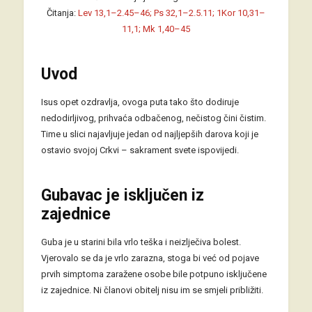
Čitanja:
Lev 13,1–2.45–46; Ps 32,1–2.5.11; 1Kor 10,31–
11,1; Mk 1,40–45
Uvod
Isus opet ozdravlja, ovoga puta tako što dodiruje
nedodirljivog, prihvaća odbačenog, nečistog čini čistim.
Time u slici najavljuje jedan od najljepših darova koji je
ostavio svojoj Crkvi – sakrament svete ispovijedi.
Gubavac je isključen iz
zajednice
Guba je u starini bila vrlo teška i neizlječiva bolest.
Vjerovalo se da je vrlo zarazna, stoga bi već od pojave
prvih simptoma zaražene osobe bile potpuno isključene
iz zajednice. Ni članovi obitelj nisu im se smjeli približiti.