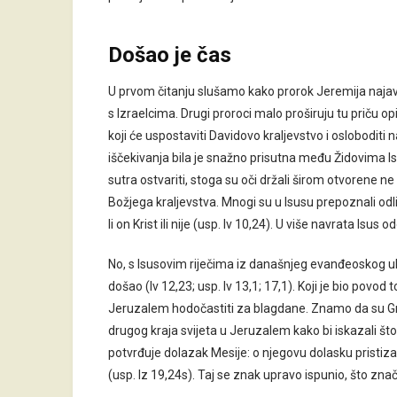
Došao je čas
U prvom čitanju slušamo kako prorok Jeremija najavlj
s Izraelcima. Drugi proroci malo proširuju tu priču o
koji će uspostaviti Davidovo kraljevstvo i osloboditi 
iščekivanja bila je snažno prisutna među Židovima Is
sutra ostvariti, stoga su oči držali širom otvorene ne
Božjega kraljevstva. Mnogi su u Isusu prepoznali odli
li on Krist ili nije (usp. Iv 10,24). U više navrata Isus
No, s Isusovim riječima iz današnjeg evanđeoskog ulo
došao (Iv 12,23; usp. Iv 13,1; 17,1). Koji je bio povod
Jeruzalem hodočastiti za blagdane. Znamo da su Grci b
drugog kraja svijeta u Jeruzalem kako bi iskazali št
potvrđuje dolazak Mesije: o njegovu dolasku pristizat 
(usp. Iz 19,24s). Taj se znak upravo ispunio, što zna