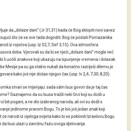
uje da „dolaze dani“ (Jr 31,31) kada će Bog sklopiti novi savez
pisujući što će se sve tada dogoditi: Bog će poslati Pomazanika
narod iz ropstva (usp. Iz 52,7; Sef 3,15). Ova atmosfera
usova doba. Vjerovali su da bi se riječi „dolaze dani” mogle već
 bi li uočili znakove koji ukazuju na ispunjenje vremena i dolazak
ke Mesije pa su ga stalno nukali da konačno razriješi dilemu je
 odgovara kako još nije došao njegov čas (usp. Iv 2,4; 7,30; 8,20).
mka stvari se mijenjaju: sada sâm Isus govori da je taj čas
 tome? Saznajemo da su Isusa tražili neki Grci koji su došli u
ili pogani, a ne dio izabranog naroda, ali ovi su došli s
ovanje jedinome pravom Bogu. To je bio još jedan znak koji
će narodi iz cijeloga svijeta kako bi se poklonili Izraelovu Bogu
či da Isus ulazi u završnu fazu svoga djelovanja.