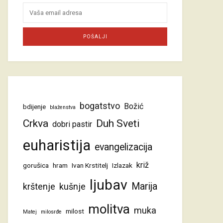
bogatstvo
Božić
bdijenje
blaženstva
Crkva
Duh Sveti
dobri pastir
euharistija
evangelizacija
križ
gorušica
hram
Ivan Krstitelj
Izlazak
ljubav
Marija
krštenje
kušnje
molitva
muka
milost
Matej
milosrđe