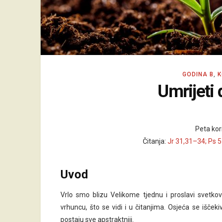
GODINA B
,
K
Umrijeti 
Peta kor
Čitanja:
Jr 31,31–34; Ps 
Uvod
Vrlo smo blizu Velikome tjednu i proslavi svetkov
vrhuncu, što se vidi i u čitanjima. Osjeća se iščeki
postaju sve apstraktniji.