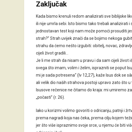
Zaključak
Kada bismo krenuli redom analizirati sve biblijske li
ili nije umrla sebi. Isto bismo tako trebali analizirati
jednostavan test koji nam može pomoći prosuditi jesm
strah?” Strah uvijek znači da se bojimo nekoga gub
strahu da ćemo nešto izgubiti: obitelj, novac, zdravlj
cijeli život gradili…
Je li me strah da nisam u pravu i da sam cijeli živo
svega što imam, volim i želim, isprazniti se poput Is
mi je sada potresena“ (Iv 12,27), kaže Isus dok se sâ
ali velik dio naših strahova postoji upravo zato što 
Isusove rečenice ne čitamo do kraja: mi umiremo zato
„počasti” (r. 26).
Iako u korizmi volimo govoriti o odricanju, patnji i žr
prema nagradi koja nas čeka, prema cilju kojem te
jer što više ispraznimo svoje srce, u njemu će biti vi