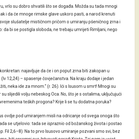
zoru, vrlo su dobro shvatili što se događa. Možda su tada mnogi
nak i da će mnoge rimske glave uskoro pasti, a narod krenuti
svoje slušatelje mističnom pričom o umiranju pšeničnog zrna i
: da bi se postigla sloboda, ne trebaju umrijeti Rimljani, nego
 konkretan: najavljuje da će i on poput zrna biti zakopan u
d” (Iv 12,24) – spasenje čovječanstva. Na kraju dodaje i jedan
užiti, neka ide za mnom.“ (r. 26). Ići s Isusom u smrt! Mnogi su
er su slijedili volju nebeskog Oca. No, što je s ostalima, uključujući
 u vremenima teških progona? Krije li se tu dodatna poruka?
sus ovdje pod umiranjem misli na odricanje od svega onoga što
da se utjelovio: tada se
ispraznio
od božanskog života i postao
. Fil 2,6–8). Na to prvo Isusovo umiranje pozvani smo svi, bez