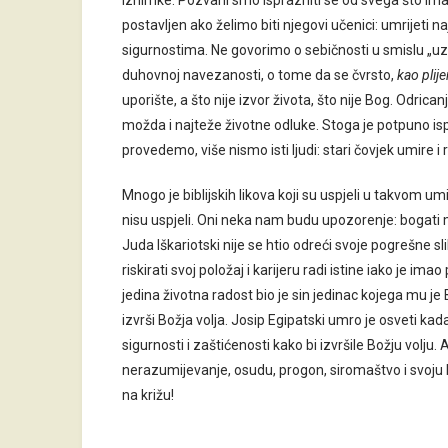
iznimke. Pozvani smo isprazniti se od svega što imam
postavljen ako želimo biti njegovi učenici: umrijeti na
sigurnostima. Ne govorimo o sebičnosti u smislu „uz
duhovnoj navezanosti, o tome da se čvrsto,
kao plij
uporište, a što nije izvor života, što nije Bog. Odrica
možda i najteže životne odluke. Stoga je potpuno is
provedemo, više nismo isti ljudi: stari čovjek umire i 
Mnogo je biblijskih likova koji su uspjeli u takvom um
nisu uspjeli. Oni neka nam budu upozorenje: bogati ml
Juda Iškariotski nije se htio odreći svoje pogrešne slik
riskirati svoj položaj i karijeru radi istine iako je i
jedina životna radost bio je sin jedinac kojega mu je
izvrši Božja volja. Josip Egipatski umro je osveti kada
sigurnosti i zaštićenosti kako bi izvršile Božju volju
nerazumijevanje, osudu, progon, siromaštvo i svoju 
na križu!