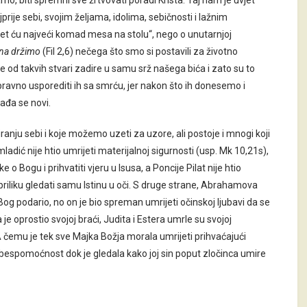
o, biti spremni sve žrtvovati poradi Krista. Taj nam je uvjet
jprije sebi, svojim željama, idolima, sebičnosti i lažnim
et ću najveći komad mesa na stolu“, nego o unutarnjoj
ena držimo
(Fil 2,6) nečega što smo si postavili za životno
nje od takvih stvari zadire u samu srž našega bića i zato su to
pravno usporediti ih sa smrću, jer nakon što ih donesemo i
rađa se novi.
iranju sebi i koje možemo uzeti za uzore, ali postoje i mnogi koji
adić nije htio umrijeti materijalnoj sigurnosti (usp. Mk 10,21s),
e o Bogu i prihvatiti vjeru u Isusa, a Poncije Pilat nije htio
mao priliku gledati samu Istinu u oči. S druge strane, Abrahamova
 Bog podario, no on je bio spreman umrijeti očinskoj ljubavi da se
 je oprostio svojoj braći, Judita i Estera umrle su svojoj
. A čemu je tek sve Majka Božja morala umrijeti prihvaćajući
bespomoćnost dok je gledala kako joj sin poput zločinca umire