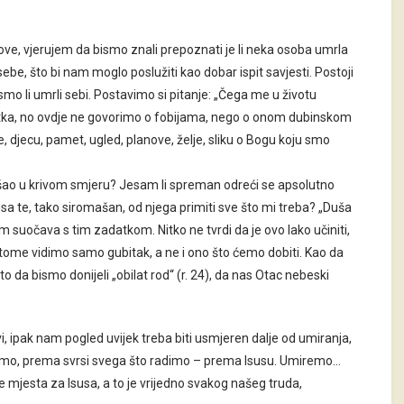
kove, vjerujem da bismo znali prepoznati je li neka osoba umrla
 i sebe, što bi nam moglo poslužiti kao dobar ispit savjesti. Postoji
o li umrli sebi. Postavimo si pitanje: „Čega me u životu
itka, no ovdje ne govorimo o fobijama, nego o onom dubinskom
e, djecu, pamet, ugled, planove, želje, sliku o Bogu koju smo
t išao u krivom smjeru? Jesam li spreman odreći se apsolutno
usa te, tako siromašan, od njega primiti sve što mi treba? „Duša
m suočava s tim zadatkom. Nitko ne tvrdi da je ovo lako učiniti,
u tome vidimo samo gubitak, a ne i ono što ćemo dobiti. Kao da
 da bismo donijeli „obilat rod“ (r. 24), da nas Otac nebeski
tvi, ipak nam pogled uvijek treba biti usmjeren dalje od umiranja,
žimo, prema svrsi svega što radimo – prema Isusu. Umiremo…
še mjesta za Isusa, a to je vrijedno svakog našeg truda,