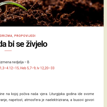
ORIZMA
,
PROPOVIJEDI
da bi se živjelo
izmena nedjelja – B
51,3–4.12–15; Heb 5,7–9; Iv 12,20–33
ine na kojoj počiva naša vjera. Liturgijska godina ide svome
vanje, napetost, atmosfera je naelektrizirana, a Isusovi govori