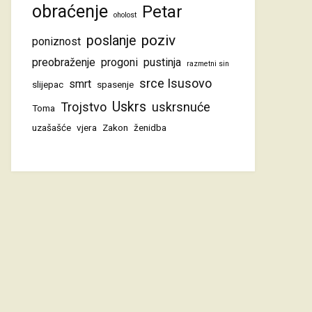
obraćenje
Petar
oholost
poziv
poslanje
poniznost
preobraženje
progoni
pustinja
razmetni sin
srce Isusovo
smrt
slijepac
spasenje
Uskrs
Trojstvo
uskrsnuće
Toma
uzašašće
vjera
Zakon
ženidba