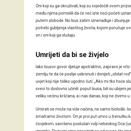
Oni koji su ga okruživali, koji su svjedočili ovom pri
među njima pomislili da će već iste noći početi usta
putem slobode. No Isus zatim iznenađuje i zbunjuje 
potrebi gubljenja vlastitog života, kojom poručuje ovo
on i oni koji ga slušaju.
Umrijeti da bi se živjelo
Iako Isusov govor djeluje apstraktno, zapravo je vrlo
zemlju te da će poslije uskrsnuti i donijeti „obilat ro
uvjet koji nije toliko ugodno čuti: „Ako mi tko hoće sl
sveci to doslovno učinili: poput Isusa, bili su ubijeni j
veliku većinu kršćana, a i nas danas, koji ne živimo
Umirati se može na više načina, ne samo biološki. I
smatramo životom. On je prvi put umro u trenutku ka
čovjekom, savršeno poslušan volji nebeskog Oca (usp