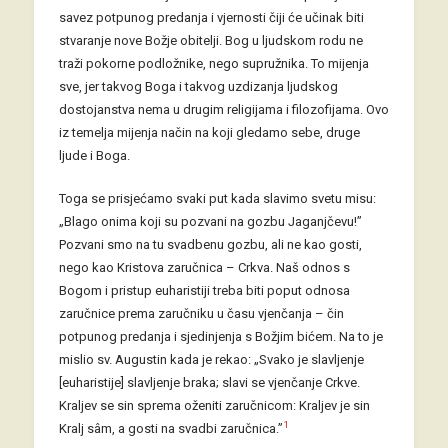
savez potpunog predanja i vjernosti čiji će učinak biti
stvaranje nove Božje obitelji. Bog u ljudskom rodu ne
traži pokorne podložnike, nego supružnika. To mijenja
sve, jer takvog Boga i takvog uzdizanja ljudskog
dostojanstva nema u drugim religijama i filozofijama. Ovo
iz temelja mijenja način na koji gledamo sebe, druge
ljude i Boga.
Toga se prisjećamo svaki put kada slavimo svetu misu:
„Blago onima koji su pozvani na gozbu Jaganjčevu!”
Pozvani smo na tu svadbenu gozbu, ali ne kao gosti,
nego kao Kristova zaručnica – Crkva. Naš odnos s
Bogom i pristup euharistiji treba biti poput odnosa
zaručnice prema zaručniku u času vjenčanja – čin
potpunog predanja i sjedinjenja s Božjim bićem. Na to je
mislio sv. Augustin kada je rekao: „Svako je slavljenje
[euharistije] slavljenje braka; slavi se vjenčanje Crkve.
Kraljev se sin sprema oženiti zaručnicom: Kraljev je sin
1
Kralj sâm, a gosti na svadbi zaručnica.”