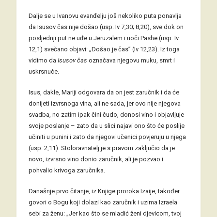
Dalje se u Ivanovu evanđelju još nekoliko puta ponavlja
da Isusov čas nije došao (usp. Iv 7,30; 8,20), sve dok on
posljednji put ne uđe u Jeruzalem i uoči Pashe (usp. Iv
12,1) svečano objavi: „Došao je čas” (Iv 12,23). Iz toga
vidimo da
Isusov čas
označava njegovu muku, smrt i
uskrsnuće.
Isus, dakle, Mariji odgovara da on jest zaručnik i da će
donijeti izvrsnoga vina, ali ne sada, jer ovo nije njegova
svadba, no zatim ipak čini čudo, donosi vino i objavljuje
svoje poslanje – zato da u slici najavi ono što će poslije
učiniti u punini i zato da njegovi učenici povjeruju u njega
(usp. 2,11). Stoloravnatelj je s pravom zaključio da je
novo, izvrsno vino donio zaručnik, ali je pozvao i
pohvalio krivoga zaručnika.
Današnje prvo čitanje, iz Knjige proroka Izaije, također
govori o Bogu koji dolazi kao zaručnik i uzima Izraela
sebi za ženu: „Jer kao što se mladić ženi djevicom, tvoj