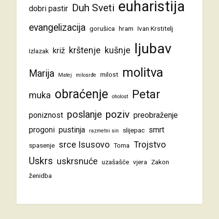
euharistija
Duh Sveti
dobri pastir
evangelizacija
gorušica
hram
Ivan Krstitelj
ljubav
krštenje
kušnje
križ
Izlazak
molitva
Marija
milost
Matej
milosrđe
obraćenje
Petar
muka
oholost
poziv
poslanje
poniznost
preobraženje
progoni
pustinja
smrt
slijepac
razmetni sin
srce Isusovo
Trojstvo
spasenje
Toma
Uskrs
uskrsnuće
uzašašće
vjera
Zakon
ženidba