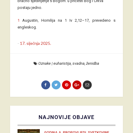
bračno sjedinjenje s Bogom: u pričesti Bog i Crkva
postaju jedno.
1
Augustin, Homilija na 1 Iv 2,12–17, prevedeno s
engleskog.
-
17. siječnja 2025.
Oznake
|
euharistija
,
svadna
,
ženidba
NAJNOVIJE OBJAVE
,
,
GODINA A
PROPOVIJEDI
SVETKOVINE