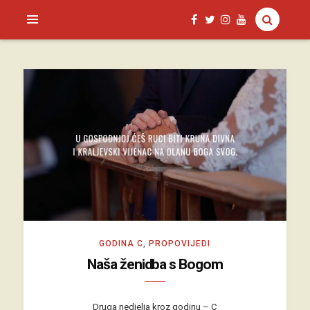
SAGUD.XYZ
GODINA C
,
PROPOVIJEDI
Naša ženidba s Bogom
Druga nedjelja kroz godinu – C