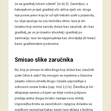
će se graditelj tobom oženiti” (Iz 62,5). Zanimljivo, u
hebrejskom je riječ
graditelj
vrlo slična riječi
sin
, stoga
nije posve jasno koju bi od njih trebalo uzeti u prijevodu,
no obje upućuju na ovu teološku istinu: Isus je sin
Izraelov koji svome narodu dolazi kao zaručnik, ali i kao
graditelj, jer on je Izraelov stvoritelj i graditelj po
zanimanju. Isus se najvjerojatnije kao drvodjelja (ili tesar)
bavio građevinskim poslovima.
Smisao slike zaručnika
No, koji je smisao te slike Boga koji dolazi kao zaručnik
uzeti Crkvu k sebi? Na mnogim se mjestima u Starome
zavjetu odnos između Boga i Izraela uspoređuje s
odnosom unutar braka (usp. Hoš 2,21s). Ženidba je čin
sklapanja saveza u kojem se dvije osobe potpuno
predaju jedna drugoj te tako nastaje nova obitelj.
Usporedba Krista sa zaručnikom i njegova dolaska sa
svadbom naznačuje kakav savez Isus sklapa s ljudima: