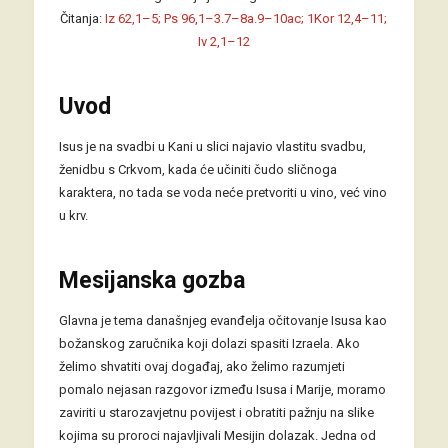
Čitanja:
Iz 62,1–5; Ps 96,1–3.7–8a.9–10ac; 1Kor 12,4–11;
Iv 2,1–12
Uvod
Isus je na svadbi u Kani u slici najavio vlastitu svadbu,
ženidbu s Crkvom, kada će učiniti čudo sličnoga
karaktera, no tada se voda neće pretvoriti u vino, već vino
u krv.
Mesijanska gozba
Glavna je tema današnjeg evanđelja očitovanje Isusa kao
božanskog zaručnika koji dolazi spasiti Izraela. Ako
želimo shvatiti ovaj događaj, ako želimo razumjeti
pomalo nejasan razgovor između Isusa i Marije, moramo
zaviriti u starozavjetnu povijest i obratiti pažnju na slike
kojima su proroci najavljivali Mesijin dolazak. Jedna od