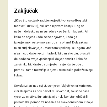
Zaključak
„[K]ao što se ženik raduje nevjesti, tvoj će se Bog tebi
radovati” (Iz 62,5), čuli smo u prvom čitanju. Bog se
našem dolasku na misu raduje kao ženik mladenki. Ali
kako se osjeća kada se ne pojavimo, kada ga
iznevjerimo i ostavimo samoga na oltaru? Dolazak na
misu sudjelovanje je u vlastitom vjenčanju s Bogom! Još
nisam čuo da je nekoj mladenki bilo mrsko ujutro ustati
da dođe na svoje vjenčanje ili da je pomislila kako će
zaručniku biti draže da umjesto na vjenčanje ode u
prirodu i tamo razmišlja o njemu te mu tako pokaže svoju
ljubav.
Sekularizirani nas svijet, usmjeren isključivo na korisnost,
čini slijepima za onu nevidljivu stvarnost, za istine naše
vjere, za mistiku. Euharistija nije neki koristan običaj ili
psihološka pomoć za nošenje sa svakodnevicom. Ona je