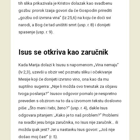
tih slika prikazivala je Kristov dolazak kao svadbenu
gozbu: prorok Izaija govori da će Gospodin prirediti
„gozbu od izvrsna vina” (Iz 25,6) na koju će doći svi
narodi, a Bog će tad uništiti smrt (usp. r. 8) i donijeti
spasenje (usp. r. 9).
Isus se otkriva kao zaručnik
Kada Marija dolazi k Isusu s napomenom „Vina nemaju”
(Iv 2,3), uzevši u obzir već poznatu sliku i očekivanje
Mesije koji će donijeti izvrsno vino, ona kao da mu
suptilno sugerira: „Nije li možda ovo trenutak za objavu
tvoga poslanja?” Isusov odgovor pomalo je nespretno
preveden s obzirom na to da u izvornom tekstu doslovno
piše: „Što meni i tebi, ženo?” (usp. r. 4), dakle Isus
odgovara pitanjem: „Kako je to naš problem?” Problemi
na svadbi jesu briga zaručnika, no Isus nije zaručnik… ili
možda ipak jest? Jer u nastavku Isus govori: „Još nije
došao moj čas!” (r. 5).