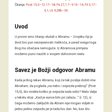
Čitanja:
Post 15,5–12.17–18; Ps 27,1.7–9.13–14; Fil 3,17–
4,1; Lk 9,28b–36
Uvod
U prvom smo čitanju slušali o Abramu – čovjeku čiji je
život bio pun neizvjesnosti i teškoća, a usred svega toga
Bog mu obećava nemoguće. Iz Abramova primjera
možemo puno naučiti o svojem duhovnom rastu.
Savez je Božji odgovor Abramu
Kada je Bog rekao Abramu, koji će tek poslije dobiti ime
Abraham, da pogleda „na nebo i zvijezde prebroji” (Post
15,5), što mislite koliko je zvijezda tada vidio? Malo dalje
u tekstu stoji: „Kad je sunce bilo pri zalazu…” (r. 12), iz
čega možemo zaključiti da Abram nije mogao vidjeti ni
jednu jedinu zvijezdu jer je tada bio dan. No, kao što