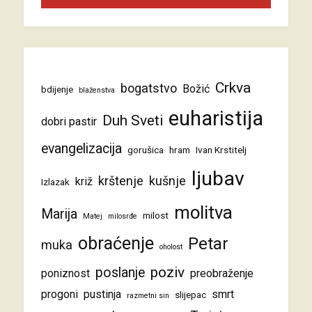
Crkva
bogatstvo
Božić
bdijenje
blaženstva
euharistija
Duh Sveti
dobri pastir
evangelizacija
gorušica
hram
Ivan Krstitelj
ljubav
krštenje
kušnje
križ
Izlazak
molitva
Marija
milost
Matej
milosrđe
obraćenje
Petar
muka
oholost
poziv
poslanje
poniznost
preobraženje
progoni
pustinja
smrt
slijepac
razmetni sin