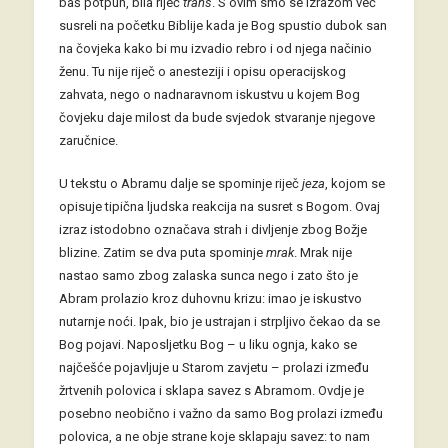
baš potpun, bila riječ
trans
. S ovim smo se izrazom već
susreli na početku Biblije kada je Bog spustio dubok san
na čovjeka kako bi mu izvadio rebro i od njega načinio
ženu. Tu nije riječ o anesteziji i opisu operacijskog
zahvata, nego o nadnaravnom iskustvu u kojem Bog
čovjeku daje milost da bude svjedok stvaranje njegove
zaručnice.
U tekstu o Abramu dalje se spominje riječ
jeza
, kojom se
opisuje tipična ljudska reakcija na susret s Bogom. Ovaj
izraz istodobno označava strah i divljenje zbog Božje
blizine. Zatim se dva puta spominje
mrak
. Mrak nije
nastao samo zbog zalaska sunca nego i zato što je
Abram prolazio kroz duhovnu krizu: imao je iskustvo
nutarnje noći. Ipak, bio je ustrajan i strpljivo čekao da se
Bog pojavi. Naposljetku Bog – u liku ognja, kako se
najčešće pojavljuje u Starom zavjetu – prolazi između
žrtvenih polovica i sklapa savez s Abramom. Ovdje je
posebno neobično i važno da samo Bog prolazi između
polovica, a ne obje strane koje sklapaju savez: to nam