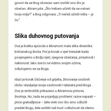
govori da se Bog obvezao sam izvršiti ono što je
obećao. Abram pita: „Što trebam učiniti da se ostvari
tvoja volja?” a Bog odgovara: „Ti nećeš učiniti ništa – ja
ću.”
Slika duhovnog putovanja
Ova je kratka epizoda s Abramom mala slika dinamike
kršćanskog života. Prvi je korak u vjeri trenutak kada
povjerujemo u Božju riječ, njegova obećanja, prisutnost i
naklonost. Iako sve to ne vidimo svojim očima,
odlučujemo se za Boga.
Idući je korak čišćenje od grijeha, žrtvovanje osobnih
idola i stavljanje svoje osobnosti i talenata pred Boga.
Ovo je simbolički prikazano u Abramovu prinosu
životinja. No, tada se pojavljuju problemi: razne napasti –
ptice grabežljivice – žele oteti ono što smo odlučili
predati Bogu, žele uništiti naš trud i odlučnost da idemo