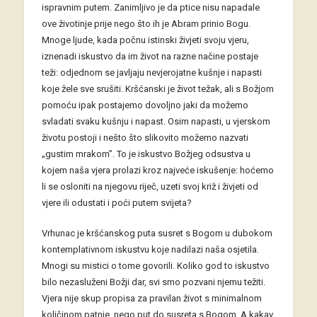
ispravnim putem. Zanimljivo je da ptice nisu napadale
ove životinje prije nego što ih je Abram prinio Bogu.
Mnoge ljude, kada počnu istinski živjeti svoju vjeru,
iznenadi iskustvo da im život na razne načine postaje
teži: odjednom se javljaju nevjerojatne kušnje i napasti
koje žele sve srušiti. Kršćanski je život težak, ali s Božjom
pomoću ipak postajemo dovoljno jaki da možemo
svladati svaku kušnju i napast. Osim napasti, u vjerskom
životu postoji i nešto što slikovito možemo nazvati
„gustim mrakom”. To je iskustvo Božjeg odsustva u
kojem naša vjera prolazi kroz najveće iskušenje: hoćemo
li se osloniti na njegovu riječ, uzeti svoj križ i živjeti od
vjere ili odustati i poći putem svijeta?
Vrhunac je kršćanskog puta susret s Bogom u dubokom
kontemplativnom iskustvu koje nadilazi naša osjetila.
Mnogi su mistici o tome govorili. Koliko god to iskustvo
bilo nezasluženi Božji dar, svi smo pozvani njemu težiti.
Vjera nije skup propisa za pravilan život s minimalnom
količinom patnje, nego put do susreta s Bogom. A kakav