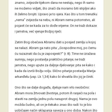
znamo, zvijezde tijekom dana ne nestaju, nego ih samo
ne možemo vidjeti, što znači da moramo biti strpljivi ako
ih želimo brojiti. Upravo je to vjera. Kao što u tom trenutku
„nema” zvijezda na nebu, ni Abram nema potomstvo, ali
pojavit će se kada za to dođe vrijeme. On ne traži dokaze
i jamstva, već vjeruje Božjoj riječi.
Zatim Bog obećava Abramu dati u posjed zemlju u kojoj
se nalazi. Abram ga nato pita: „Gospodine moj, po čemu
ću razaznati da ću je zaposjesti?” (r. 8). Time ne izražava
sumnju, nego postavlja praktično pitanje; ne traži
jamstva, nego upute za daljnje djelovanje: pita se kako i
kada da izvrši Božju volju. Slično pitanje postavlja Marija
arkanđelu (usp. Lk 1,34) kako bi shvatila što joj je činiti.
Ono što se dalje događa, djeluje nam vrlo neobično:
Abram mora žrtvovati životinje, potom ih rasjeći na pola i
staviti na zemlju jednu polu nasuprot drugoj. Nama je ovo
možda čudno, ali on je itekako znao što radi: to je bio
uobičajen način sklapanja saveza u ono doba. Nakon što