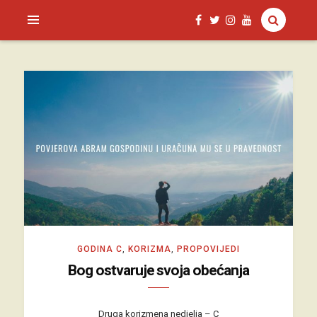
SAGUD.XYZ
GODINA C
,
KORIZMA
,
PROPOVIJEDI
Bog ostvaruje svoja obećanja
Druga korizmena nedjelja – C