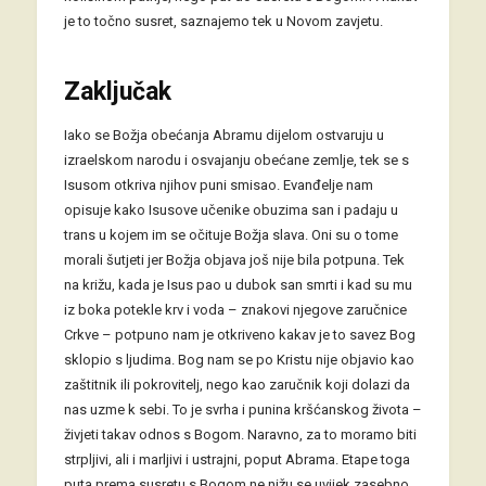
je to točno susret, saznajemo tek u Novom zavjetu.
Zaključak
Iako se Božja obećanja Abramu dijelom ostvaruju u
izraelskom narodu i osvajanju obećane zemlje, tek se s
Isusom otkriva njihov puni smisao. Evanđelje nam
opisuje kako Isusove učenike obuzima san i padaju u
trans u kojem im se očituje Božja slava. Oni su o tome
morali šutjeti jer Božja objava još nije bila potpuna. Tek
na križu, kada je Isus pao u dubok san smrti i kad su mu
iz boka potekle krv i voda – znakovi njegove zaručnice
Crkve – potpuno nam je otkriveno kakav je to savez Bog
sklopio s ljudima. Bog nam se po Kristu nije objavio kao
zaštitnik ili pokrovitelj, nego kao zaručnik koji dolazi da
nas uzme k sebi. To je svrha i punina kršćanskog života –
živjeti takav odnos s Bogom. Naravno, za to moramo biti
strpljivi, ali i marljivi i ustrajni, poput Abrama. Etape toga
puta prema susretu s Bogom ne nižu se uvijek zasebno,