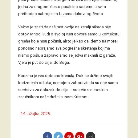
jedna za drugom: često paralelno rastemo u svim
prethodno nabrojenim fazama duhovnog života.
Važno je znati da naš rast ovdje na zemlji nikada nije
gotov. Mnogi ljudi o svojoj vjeri govore samo u kontekstu
grijeha koje nisu počinili, ali to je kao da idemo na more i
ponosno nabrajamo sva pogrešna skretanja kojima
nismo pošli, a zapravo smo se jedva maknuli iz garaže.
Vjera je put do cilja, do Boga.
Korizma je već dobrano krenula. Dok se držimo svojih
korizmenih odluka, nemojmo zaboraviti da su one samo
sredstvo za dolazak do cilja – susreta s nebeskim
zaručnikom naše duše Isusom Kristom.
-
14. ožujka 2025.