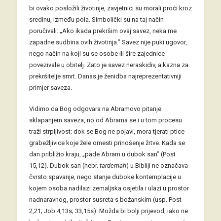
bi ovako posložili životinje, zavjetnici su morali proći kroz
sredinu, između pola. Simbolički su na taj način
poručivali: „Ako ikada prekršim ovaj savez, neka me
zapadne sudbina ovih životinja.” Savez nije puki ugovor,
nego način na koji su se osobe ili šire zajednice
povezivale u obitelj. Zato je savez neraskidiv, a kazna za
prekršitelje smrt. Danas je ženidba najreprezentativniji
primjer saveza.
Vidimo da Bog odgovara na Abramovo pitanje
sklapanjem saveza, no od Abrama se i u tom procesu
traži strpljivost: dok se Bog ne pojavi, mora tjerati ptice
grabežljivice koje žele omesti prinošenje žrtve. Kada se
dan približio kraju, „pade Abram u dubok san” (Post
15,12). Dubok san (hebr.
tardemah
) u Bibliji ne označava
čvrsto spavanje, nego stanje duboke kontemplacije u
kojem osoba nadilazi zemaljska osjetila i ulazi u prostor
nadnaravnog, prostor susreta s božanskim (usp. Post
2,21; Job 4,13s; 33,15s). Možda bi bolji prijevod, iako ne