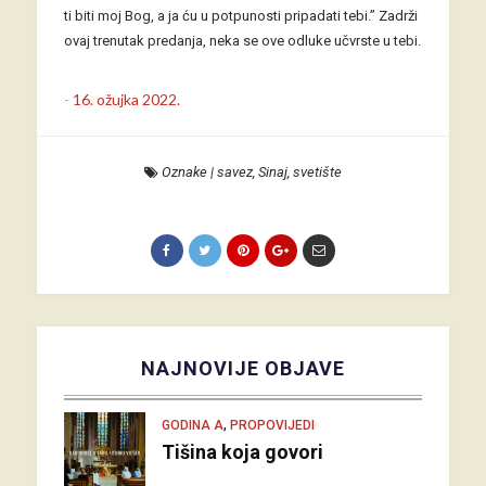
ti biti moj Bog, a ja ću u potpunosti pripadati tebi.” Zadrži
ovaj trenutak predanja, neka se ove odluke učvrste u tebi.
-
16. ožujka 2022.
Oznake
|
savez
,
Sinaj
,
svetište
NAJNOVIJE OBJAVE
,
GODINA A
PROPOVIJEDI
Tišina koja govori