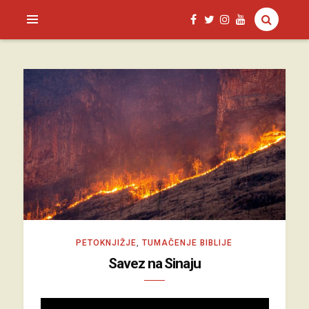
SAGUD.XYZ
PETOKNJIŽJE
,
TUMAČENJE BIBLIJE
Savez na Sinaju