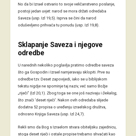
No da bi Izrael ostvario to svoje veličanstveno poslanje,
postoji jedan uvjet: narod se mora držati odredaba
Saveza (usp. Izl 19,5). Isprva se čini da narod
oduševljeno prihvaća tu ponudu (usp. Izl 19,8).
Sklapanje Saveza i njegove
odredbe
U narednih nekoliko poglavlja pratimo odredbe saveza
što ga Gospodin i Izrael namjeravaju sklopiti. Prve su
odredbe tzv. Deset zapovijedi, iako se u biblijskom
tekstu nigdje ne spominje taj naziv, već samo Božje
„riječi” (Izl 20,1). Zbog toga se one još nazivaju i
Dekalog
,
što znači ‘deset riječi’. Nakon ovih odredaba slijede
dodatna 52 propisa o uređenju izraelskog društva,
odnosno Knjiga Saveza (usp. Izl 24,7).
Rekli smo da Bog s Izraelom stvara obiteljsku zajednicu,
stoga deset riječi i ostale propise trebamo shvaćati kao