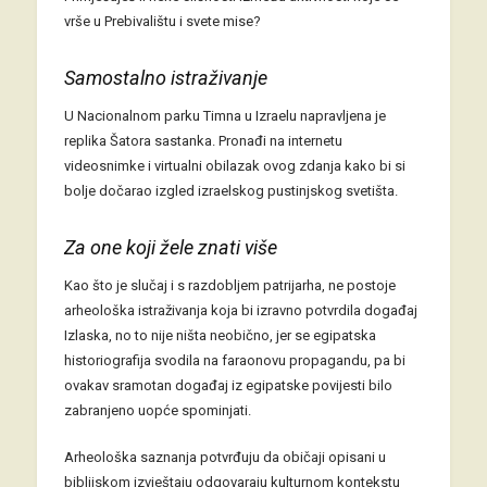
vrše u Prebivalištu i svete mise?
Samostalno istraživanje
U Nacionalnom parku Timna u Izraelu napravljena je
replika Šatora sastanka. Pronađi na internetu
videosnimke i virtualni obilazak ovog zdanja kako bi si
bolje dočarao izgled izraelskog pustinjskog svetišta.
Za one koji žele znati više
Kao što je slučaj i s razdobljem patrijarha, ne postoje
arheološka istraživanja koja bi izravno potvrdila događaj
Izlaska, no to nije ništa neobično, jer se egipatska
historiografija svodila na faraonovu propagandu, pa bi
ovakav sramotan događaj iz egipatske povijesti bilo
zabranjeno uopće spominjati.
Arheološka saznanja potvrđuju da običaji opisani u
biblijskom izvještaju odgovaraju kulturnom kontekstu