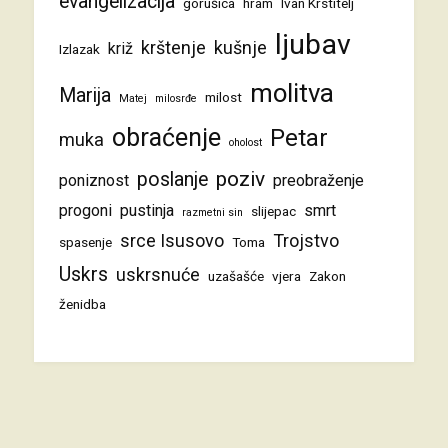
evangelizacija
gorušica
hram
Ivan Krstitelj
ljubav
krštenje
kušnje
križ
Izlazak
molitva
Marija
milost
Matej
milosrđe
obraćenje
Petar
muka
oholost
poziv
poslanje
poniznost
preobraženje
progoni
pustinja
smrt
slijepac
razmetni sin
srce Isusovo
Trojstvo
spasenje
Toma
Uskrs
uskrsnuće
uzašašće
vjera
Zakon
ženidba