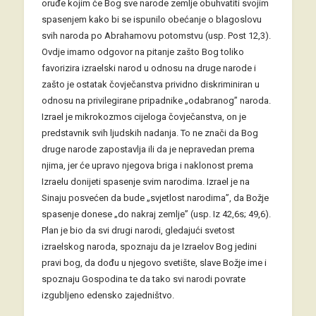
oruđe kojim će Bog sve narode zemlje obuhvatiti svojim
spasenjem kako bi se ispunilo obećanje o blagoslovu
svih naroda po Abrahamovu potomstvu (usp. Post 12,3).
Ovdje imamo odgovor na pitanje zašto Bog toliko
favorizira izraelski narod u odnosu na druge narode i
zašto je ostatak čovječanstva prividno diskriminiran u
odnosu na privilegirane pripadnike „odabranog” naroda.
Izrael je mikrokozmos cijeloga čovječanstva, on je
predstavnik svih ljudskih nadanja. To ne znači da Bog
druge narode zapostavlja ili da je nepravedan prema
njima, jer će upravo njegova briga i naklonost prema
Izraelu donijeti spasenje svim narodima. Izrael je na
Sinaju posvećen da bude „svjetlost narodima”, da Božje
spasenje donese „do nakraj zemlje” (usp. Iz 42,6s; 49,6).
Plan je bio da svi drugi narodi, gledajući svetost
izraelskog naroda, spoznaju da je Izraelov Bog jedini
pravi bog, da dođu u njegovo svetište, slave Božje ime i
spoznaju Gospodina te da tako svi narodi povrate
izgubljeno edensko zajedništvo.