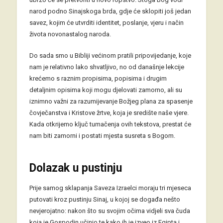
narod podno Sinajskoga brda, gdje će sklopiti još jedan
savez, kojim će utvrditi identitet, poslanje, vjeru i način
života novonastalog naroda.
Do sada smo u Bibliji većinom pratili pripovijedanje, koje
nam je relativno lako shvatljivo, no od današnje lekcije
krećemo s raznim propisima, popisima i drugim
detaljnim opisima koji mogu djelovati zamorno, ali su
iznimno važni za razumijevanje Božjeg plana za spasenje
čovječanstva i Kristove žrtve, koja je središte naše vjere.
Kada otkrijemo ključ tumačenja ovih tekstova, prestat će
nam biti zamorni i postati mjesta susreta s Bogom.
Dolazak u pustinju
Prije samog sklapanja Saveza Izraelci moraju tri mjeseca
putovati kroz pustinju Sinaj, u kojoj se događa nešto
nevjerojatno: nakon što su svojim očima vidjeli sva čuda
koja je Gospodin učinio te kako ih je izveo iz Egipta i