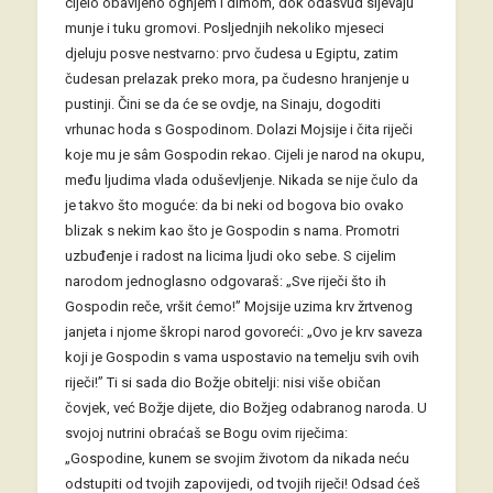
cijelo obavijeno ognjem i dimom, dok odasvud sijevaju
munje i tuku gromovi. Posljednjih nekoliko mjeseci
djeluju posve nestvarno: prvo čudesa u Egiptu, zatim
čudesan prelazak preko mora, pa čudesno hranjenje u
pustinji. Čini se da će se ovdje, na Sinaju, dogoditi
vrhunac hoda s Gospodinom. Dolazi Mojsije i čita riječi
koje mu je sâm Gospodin rekao. Cijeli je narod na okupu,
među ljudima vlada oduševljenje. Nikada se nije čulo da
je takvo što moguće: da bi neki od bogova bio ovako
blizak s nekim kao što je Gospodin s nama. Promotri
uzbuđenje i radost na licima ljudi oko sebe. S cijelim
narodom jednoglasno odgovaraš: „Sve riječi što ih
Gospodin reče, vršit ćemo!” Mojsije uzima krv žrtvenog
janjeta i njome škropi narod govoreći: „Ovo je krv saveza
koji je Gospodin s vama uspostavio na temelju svih ovih
riječi!” Ti si sada dio Božje obitelji: nisi više običan
čovjek, već Božje dijete, dio Božjeg odabranog naroda. U
svojoj nutrini obraćaš se Bogu ovim riječima:
„Gospodine, kunem se svojim životom da nikada neću
odstupiti od tvojih zapovijedi, od tvojih riječi! Odsad ćeš