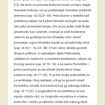
3,5). Na stolu za prinosne kruhove moralo je trajno stajati
dvanaest kruhova: oni su predstavljali dvanaest Izraelovih
plemena (usp. Izl 25,23–30). Pred ulazom u svetište nad
svetištima nalazio se kadioni žrtvenik na kojem se svaki
dan palio posvećeni tamjan. Dim je još jedan znak Božje
prisutnosti, kao i plamen, a tamjan je znak božanstva.
Jednom se godišnje na tom žrtveniku vršio obred
pomirenja: rogovi žrtvenika mazali su se tada krvlju žrtve
(usp. Izl 30,1–10; 34–38). O tom ćemo obredu govoriti
drugom prilikom. U najsvetijem dijelu Prebivališta,
odijeljenom zastorom s izvezenim kerubinima, nalazio se
Kovčeg saveza (usp. Izl 10–16), a na njemu Pomirilište –
ploča nad kojom su se izdizali izliveni likovi dvaju
kerubina (usp. Izl 17–22). To je bilo Božje prebivalište; tu
će se Mojsije i Bog sastajati, a Bog će govoriti iznad
Pomirilišta, između dva kerubina koji ga zakrivaju krilima
(usp. Izl 17,22). U poganskim bi se svetištima na tom
mjestu nalazio idol, no Gospodin ne prebiva ni u kakvu
livenu liku i izričito je zabranio izradu bilo kakvog idola