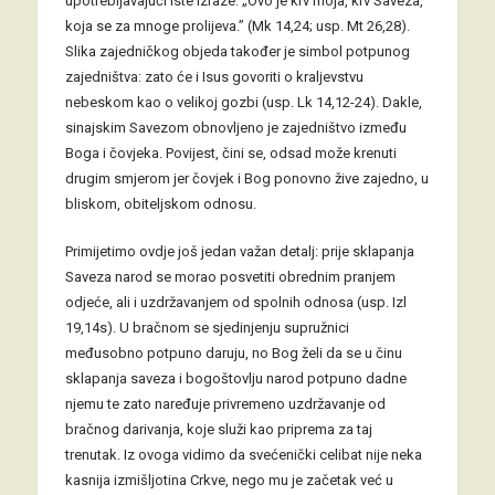
upotrebljavajući iste izraze: „Ovo je krv moja, krv Saveza,
koja se za mnoge prolijeva.” (Mk 14,24; usp. Mt 26,28).
Slika zajedničkog objeda također je simbol potpunog
zajedništva: zato će i Isus govoriti o kraljevstvu
nebeskom kao o velikoj gozbi (usp. Lk 14,12-24). Dakle,
sinajskim Savezom obnovljeno je zajedništvo između
Boga i čovjeka. Povijest, čini se, odsad može krenuti
drugim smjerom jer čovjek i Bog ponovno žive zajedno, u
bliskom, obiteljskom odnosu.
Primijetimo ovdje još jedan važan detalj: prije sklapanja
Saveza narod se morao posvetiti obrednim pranjem
odjeće, ali i uzdržavanjem od spolnih odnosa (usp. Izl
19,14s). U bračnom se sjedinjenju supružnici
međusobno potpuno daruju, no Bog želi da se u činu
sklapanja saveza i bogoštovlju narod potpuno dadne
njemu te zato naređuje privremeno uzdržavanje od
bračnog darivanja, koje služi kao priprema za taj
trenutak. Iz ovoga vidimo da svećenički celibat nije neka
kasnija izmišljotina Crkve, nego mu je začetak već u