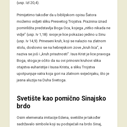
(usp. Izl 20,4).
Primijetimo također da u biblijskom opisu Šatora
možemo vidjeti sliku Presvetog Trojstva. Praznina iznad
pomirilišta predstavlja Boga Oca, kojega „nitko nikada ne
vidje” (usp. Iv 1,18): svoje je lice pokazao jedino u Sinu
(usp. Iv 14,9). Prineseni kruh, koji se nalazio na zlatnom
stolu, doslovno se na hebrejskom zove „kruh lica”, a
naziva se još i „kruh prisutnosti”. Isus Krist je lice pravoga
Boga, stoga je očito da su ovi prinosni kruhovi slika
otajstva euharistije i Isusa Krista, a sliku Trojstva
upotpunjuje vatra koja gori na zlatnom svijećnjaku, što je
jasna aluzija na Duha Svetoga.
Svetište kao pomično Sinajsko
brdo
Osim elemenata imitacije Edena, svetište je također
sadržavalo simbole koji su podsjećali na brdo Sinaj,