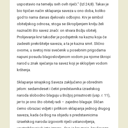
uspostavio na temelju svih ovih riječi.“ (Izl 24,8). Takav je
bio tipičan način sklapanja saveza u ono doba, koliko
god to nama danas djelovalo odbojno. Krv je simbol
obiteljskog odnosa, stoga se škropljenjem krvlju želi
naznačiti što savez znači: on stvara Božju obitelj.
Prolijevanje krvi također je podsjetnik na kaznu koja će
zadesiti prekršitelje saveza, a ta je kazna smrt. Slično
ovome, u svetoj misi svećenik u posebnim prigodama
napuni posudu blagoslovljenom vodom pa njome škropi
narod u znak sjećanja na savez koji je sklopljen vodom
krštenja.
Sklapanje sinajskog Saveza zaključeno je obrednim
jelom: sedamdeset i četiri predstavnika izraelskog
naroda slobodno blaguju u Božjoj prisutnosti (usp. r. 11),
jer to je ono što obitelj radi – zajedno blaguje. Sličan
ćemo obrazac vidjeti i prilikom sklapanja jednog drugog
saveza, kada će Bog na objedu s predstavnicima
izraelskog naroda izgovoriti riječi ustanovljenja,