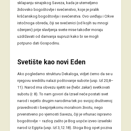
sklapanju sinajskog Saveza, kada je utemeljeno
židovsko bogoštovlje i svećenstvo, koje je pralik
kršćanskog bogoštovlja i svećenstva. Ovo uviđaju i Crkve
istočnoga obreda, čiji se svećenici (od kojih su mnogi
oženjeni) prije slavljenja svete mise također moraju
uzdržavati od darivanja supruzi kako bi se mogli
potpuno dati Gospodinu.
Svetište kao novi Eden
Ako pogledamo strukturu Dekaloga, vidjet ćemo da se u
njegovu središtu nalazi poštovanje subote (usp. Izl 20,8–
11). Narod ima obvezu sjetiti se (hebr.
zakar
) svetkovati
subotu (r. 8). To nam govori da Izrael neće postati svet
narod i svjetlo drugim narodima tek po svojoj društvenoj
pravednosti i besprijekornu moralnom životu, nego
prvenstveno po vjernosti Savezu, čiji je vrhunac ispravno
bogoštovlje – razlog zašto je Bog uopće izveo izraelski
narod iz Egipta (usp. Izl 3,12.18). Stoga Bog opet poziva