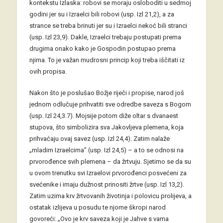
kontekstu Izlaska: robovi se moraju osloboditi u sedmoj
godini jer su i Izraelci bili robovi (usp. Izl 21,2), a za
strance se treba brinuti jer su i Izraelci nekoć bili stranci
(usp. Izl 23,9). Dakle, Izraelci trebaju postupati prema
drugima onako kako je Gospodin postupao prema
njima. To je važan mudrosni princip koji treba iščitati iz
ovih propisa.
Nakon što je poslušao Božje riječi i propise, narod još
jednom odlučuje prihvatiti sve odredbe saveza s Bogom
(usp. Izl 24,3.7). Mojsije potom diže oltar s dvanaest
stupova, što simbolizira sva Jakovljeva plemena, koja
prihvaćaju ovaj savez (usp. Izl 24,4). Zatim nalaže
„mladim Izraelcima” (usp. Izl 24,5) – a to se odnosi na
prvorođence svih plemena – da žrtvuju. Sjetimo se da su
u ovom trenutku svi Izraelovi prvorođenci posvećeni za
svećenike i imaju dužnost prinositi žrtve (usp. Izl 13,2).
Zatim uzima krv žrtvovanih životinja i polovicu prolijeva, a
ostatak izlijeva u posudu te njome škropi narod
govoreći: „Ovo je krv saveza koji je Jahve s vama