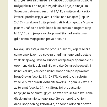
Izl 24,9). Stol za prinesene kruhove podsjeća na gozbu u
Božjoj blizini i obiteljsko zajedništvo koje je sinajskim
Savezom ostvareno (usp. Izl 24,11), a svijećnjak i kadioni
žrtvenik predstavljaju vatru i oblak nad Sinajem (usp. Izl
24,17) – znakove Božje prisutnosti. Nakon gozbe Mojsije
je sam uzašao na brdo kako bi se sastao s Bogom (usp.
Izl 24,15), što je upravo uloga svetišta nad svetištima,
gdje samo Mojsije ima pravo pristupa.
Na kraju izvještaja imamo propis o suboti, koja više nije
samo znak izvornog saveza s ljudima nego sad postaje i
znak sinajskog Saveza. Subota ostaje trajni spomen-čin i
opomena da ljudski rad nije ono što će narod posvetiti i
učiniti velikim, već će to učiniti Gospodin po ispravnom
bogoštovlju (usp. Izl 31,12–17). Ne poštovati subotu
značilo bi zaboraviti, odbaciti savez s Bogom, a kazna je
za to smrt (usp. Izl 31,14). Stoga je i propuštanje
nedjeljne mise smrtni grijeh: ne zato što se tako krši neka
disciplinska mjera, nego zato što se nepoštovanjem
dana Gospodnjeg zaboravlja, odnosno odbacuje savez