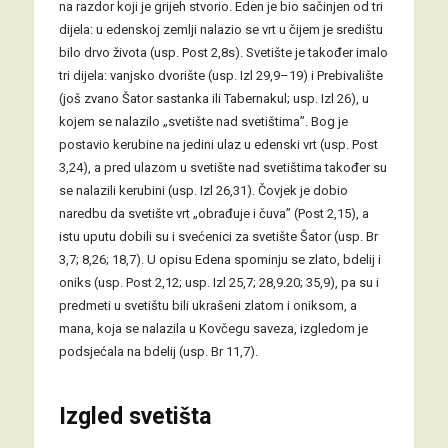
na razdor koji je grijeh stvorio. Eden je bio sačinjen od tri
dijela: u edenskoj zemlji nalazio se vrt u čijem je središtu
bilo drvo života (usp. Post 2,8s). Svetište je također imalo
tri dijela: vanjsko dvorište (usp. Izl 29,9–19) i Prebivalište
(još zvano Šator sastanka ili Tabernakul; usp. Izl 26), u
kojem se nalazilo „svetište nad svetištima”. Bog je
postavio kerubine na jedini ulaz u edenski vrt (usp. Post
3,24), a pred ulazom u svetište nad svetištima također su
se nalazili kerubini (usp. Izl 26,31). Čovjek je dobio
naredbu da svetište vrt „obrađuje i čuva” (Post 2,15), a
istu uputu dobili su i svećenici za svetište Šator (usp. Br
3,7; 8,26; 18,7). U opisu Edena spominju se zlato, bdelij i
oniks (usp. Post 2,12; usp. Izl 25,7; 28,9.20; 35,9), pa su i
predmeti u svetištu bili ukrašeni zlatom i oniksom, a
mana, koja se nalazila u Kovčegu saveza, izgledom je
podsjećala na bdelij (usp. Br 11,7).
Izgled svetišta