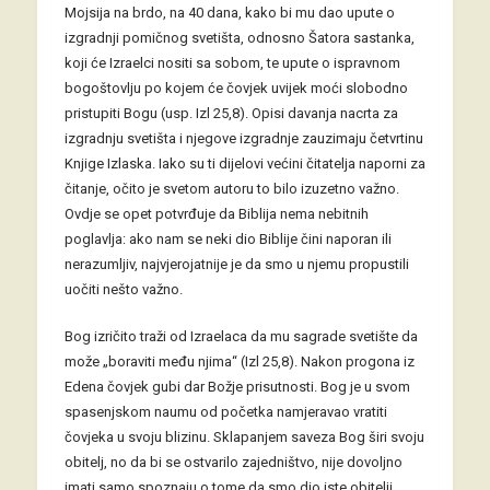
Mojsija na brdo, na 40 dana, kako bi mu dao upute o
izgradnji pomičnog svetišta, odnosno Šatora sastanka,
koji će Izraelci nositi sa sobom, te upute o ispravnom
bogoštovlju po kojem će čovjek uvijek moći slobodno
pristupiti Bogu (usp. Izl 25,8). Opisi davanja nacrta za
izgradnju svetišta i njegove izgradnje zauzimaju četvrtinu
Knjige Izlaska. Iako su ti dijelovi većini čitatelja naporni za
čitanje, očito je svetom autoru to bilo izuzetno važno.
Ovdje se opet potvrđuje da Biblija nema nebitnih
poglavlja: ako nam se neki dio Biblije čini naporan ili
nerazumljiv, najvjerojatnije je da smo u njemu propustili
uočiti nešto važno.
Bog izričito traži od Izraelaca da mu sagrade svetište da
može „boraviti među njima“ (Izl 25,8). Nakon progona iz
Edena čovjek gubi dar Božje prisutnosti. Bog je u svom
spasenjskom naumu od početka namjeravao vratiti
čovjeka u svoju blizinu. Sklapanjem saveza Bog širi svoju
obitelj, no da bi se ostvarilo zajedništvo, nije dovoljno
imati samo spoznaju o tome da smo dio iste obitelji.