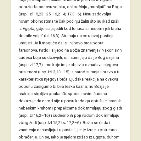
porazio faraonovu vojsku, oni počinju „mrmljati” na Boga
(usp. Izl 15,23–25; 16,2–4; 17,3–6). Nisu zadovoljni
novim okolnostima te čak počinju žaliti što su ikad izišli
iz Egipta, gdje su „sjedili kod lonaca s mesom i jeli kruha
do mile volje” (Izl 16,3). Strahuju da će u ovoj pustinji
umrijeti. Je li moguće da je i njihovo srce poput
faraonova, tvrdo i slijepo na Božja znamenja? Nakon svih
čudesa koja su doživjeli, oni sumnjaju da je Bog s njima
(usp. Izl 17,7). Ime koje im je objavio označava njegovu
prisutnost (usp. Izl 3,13–15), a narod sumnja upravo u tu
karakteristiku njegova bića. Ljudska reakcija na ovakvu
pobunu zasigurno bi bila teška kazna, no Božja je
reakcija strpljiva pouka. Gospodin novim čudima
dokazuje da narod nije u pravu kada ga optužuje: hrani ih
nebeskim kruhom i prepelicama dok mrmljaju zbog gladi
(usp. Izl 16,2–16) i čudesno ih poji vodom dok mrmljaju
zbog žedi (usp. Izl 15,24s; 17,2–6). Božja se čuda i
znamenja nastavljaju i u pustinji, jer je Izraelu potrebno
obraćenje. On se, iako je tijelom izišao iz Egipta, duhom