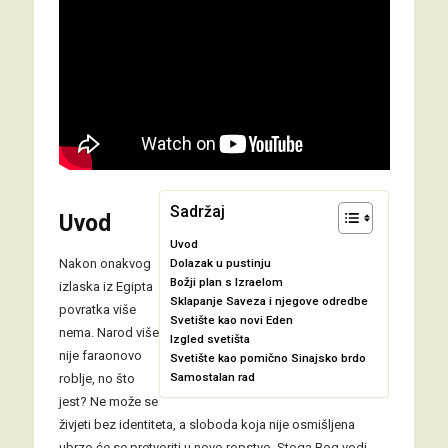
Sadržaj
Uvod
Uvod
Nakon onakvog
Dolazak u pustinju
Božji plan s Izraelom
izlaska iz Egipta
Sklapanje Saveza i njegove odredbe
povratka više
Svetište kao novi Eden
nema. Narod više
Izgled svetišta
nije faraonovo
Svetište kao pomično Sinajsko brdo
Samostalan rad
roblje, no što
jest? Ne može se
živjeti bez identiteta, a sloboda koja nije osmišljena
ubrzo će se pretvoriti u novo ropstvo. Stoga Bog vodi