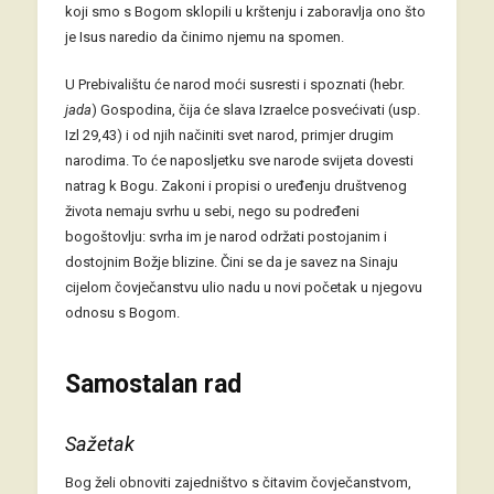
koji smo s Bogom sklopili u krštenju i zaboravlja ono što
je Isus naredio da činimo njemu na spomen.
U Prebivalištu će narod moći susresti i spoznati (hebr.
jada
) Gospodina, čija će slava Izraelce posvećivati (usp.
Izl 29,43) i od njih načiniti svet narod, primjer drugim
narodima. To će naposljetku sve narode svijeta dovesti
natrag k Bogu. Zakoni i propisi o uređenju društvenog
života nemaju svrhu u sebi, nego su podređeni
bogoštovlju: svrha im je narod održati postojanim i
dostojnim Božje blizine. Čini se da je savez na Sinaju
cijelom čovječanstvu ulio nadu u novi početak u njegovu
odnosu s Bogom.
Samostalan rad
Sažetak
Bog želi obnoviti zajedništvo s čitavim čovječanstvom,