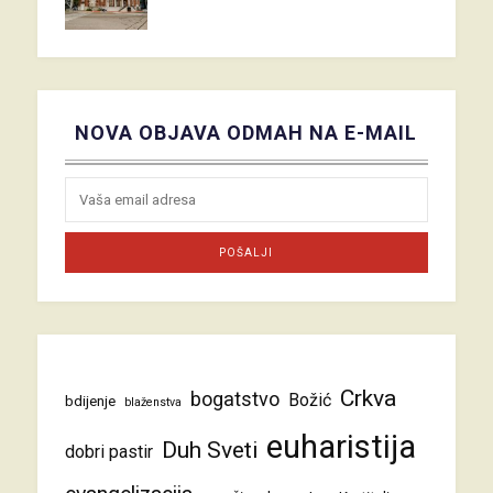
NOVA OBJAVA ODMAH NA E-MAIL
Crkva
bogatstvo
Božić
bdijenje
blaženstva
euharistija
Duh Sveti
dobri pastir