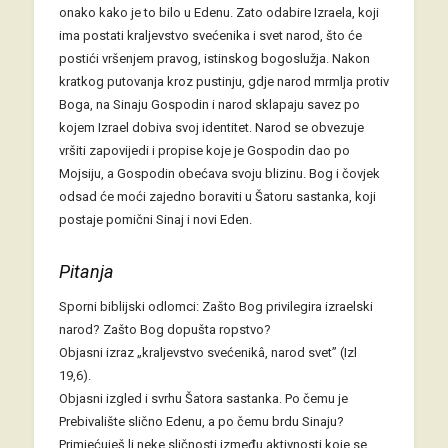
onako kako je to bilo u Edenu. Zato odabire Izraela, koji
ima postati kraljevstvo svećenika i svet narod, što će
postići vršenjem pravog, istinskog bogoslužja. Nakon
kratkog putovanja kroz pustinju, gdje narod mrmlja protiv
Boga, na Sinaju Gospodin i narod sklapaju savez po
kojem Izrael dobiva svoj identitet. Narod se obvezuje
vršiti zapovijedi i propise koje je Gospodin dao po
Mojsiju, a Gospodin obećava svoju blizinu. Bog i čovjek
odsad će moći zajedno boraviti u Šatoru sastanka, koji
postaje pomični Sinaj i novi Eden.
Pitanja
Sporni biblijski odlomci: Zašto Bog privilegira izraelski
narod? Zašto Bog dopušta ropstvo?
Objasni izraz „kraljevstvo svećenikâ, narod svet” (Izl
19,6).
Objasni izgled i svrhu Šatora sastanka. Po čemu je
Prebivalište slično Edenu, a po čemu brdu Sinaju?
Primjećuješ li neke sličnosti između aktivnosti koje se