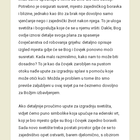
Potrebno je osigurati susret, mjesto zajedničkog boravka
i blizine, jednako kao što za brak nije dovoljno samo
vjenčanje nego i zajednički život nakon njega. To je uloga
svetišta i bogoslužja koje će se u njemu vršiti. Dakle, Bog
ovdje iznosi detalje svoga plana za spasenje
čovječanstva od robovanja grijehu: detaljno opisuje
izgled mjesta gdje će se Bog i čovjek ponovno moći
susretati. Kada malo razmislimo, kako nam to može biti
dosadno? To je kao da čovjek zarobljen na pustom
otoku nađe upute za izgradnju splavi s pomoću koje
može otići kući. Možda je problem u tome što smo
previše zaljubljeni u ovaj svijet pa ne čeznemo dovoljno
za Božjim izbavljenjem.
Ako detaljnije proučimo upute za izgradnju svetišta,
vidjet ćemo puno simbolike koja upućuje na edenski vrt,
koji je bio mjesto gdje su Bog i čovjek zajedno boravili.
Sada novo svetište treba postati prostor gdje će se to
zajedništvo opet ostvariti, barem djelomično, s obzirom