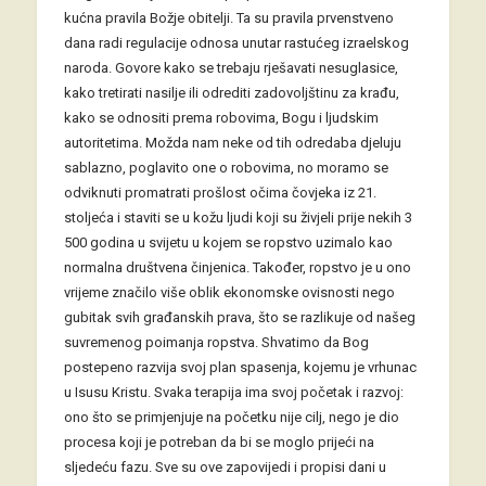
kućna pravila Božje obitelji. Ta su pravila prvenstveno
dana radi regulacije odnosa unutar rastućeg izraelskog
naroda. Govore kako se trebaju rješavati nesuglasice,
kako tretirati nasilje ili odrediti zadovoljštinu za krađu,
kako se odnositi prema robovima, Bogu i ljudskim
autoritetima. Možda nam neke od tih odredaba djeluju
sablazno, poglavito one o robovima, no moramo se
odviknuti promatrati prošlost očima čovjeka iz 21.
stoljeća i staviti se u kožu ljudi koji su živjeli prije nekih 3
500 godina u svijetu u kojem se ropstvo uzimalo kao
normalna društvena činjenica. Također, ropstvo je u ono
vrijeme značilo više oblik ekonomske ovisnosti nego
gubitak svih građanskih prava, što se razlikuje od našeg
suvremenog poimanja ropstva. Shvatimo da Bog
postepeno razvija svoj plan spasenja, kojemu je vrhunac
u Isusu Kristu. Svaka terapija ima svoj početak i razvoj:
ono što se primjenjuje na početku nije cilj, nego je dio
procesa koji je potreban da bi se moglo prijeći na
sljedeću fazu. Sve su ove zapovijedi i propisi dani u