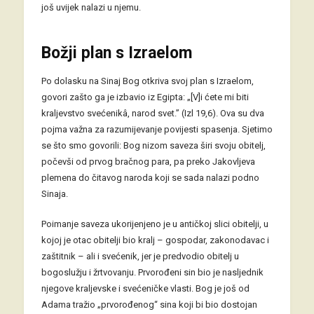
još uvijek nalazi u njemu.
Božji plan s Izraelom
Po dolasku na Sinaj Bog otkriva svoj plan s Izraelom,
govori zašto ga je izbavio iz Egipta: „[V]i ćete mi biti
kraljevstvo svećenikâ, narod svet.” (Izl 19,6). Ova su dva
pojma važna za razumijevanje povijesti spasenja. Sjetimo
se što smo govorili: Bog nizom saveza širi svoju obitelj,
počevši od prvog bračnog para, pa preko Jakovljeva
plemena do čitavog naroda koji se sada nalazi podno
Sinaja.
Poimanje saveza ukorijenjeno je u antičkoj slici obitelji, u
kojoj je otac obitelji bio kralj – gospodar, zakonodavac i
zaštitnik – ali i svećenik, jer je predvodio obitelj u
bogoslužju i žrtvovanju. Prvorođeni sin bio je nasljednik
njegove kraljevske i svećeničke vlasti. Bog je još od
Adama tražio „prvorođenog“ sina koji bi bio dostojan