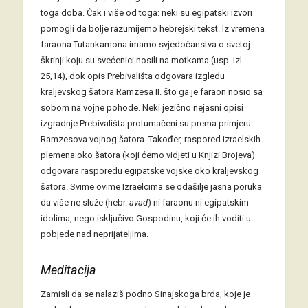
toga doba. Čak i više od toga: neki su egipatski izvori
pomogli da bolje razumijemo hebrejski tekst. Iz vremena
faraona Tutankamona imamo svjedočanstva o svetoj
škrinji koju su svećenici nosili na motkama (usp. Izl
25,14), dok opis Prebivališta odgovara izgledu
kraljevskog šatora Ramzesa II. što ga je faraon nosio sa
sobom na vojne pohode. Neki jezično nejasni opisi
izgradnje Prebivališta protumačeni su prema primjeru
Ramzesova vojnog šatora. Također, raspored izraelskih
plemena oko šatora (koji ćemo vidjeti u Knjizi Brojeva)
odgovara rasporedu egipatske vojske oko kraljevskog
šatora. Svime ovime Izraelcima se odašilje jasna poruka
da više ne služe (hebr.
avad
) ni faraonu ni egipatskim
idolima, nego isključivo Gospodinu, koji će ih voditi u
pobjede nad neprijateljima.
Meditacija
Zamisli da se nalaziš podno Sinajskoga brda, koje je