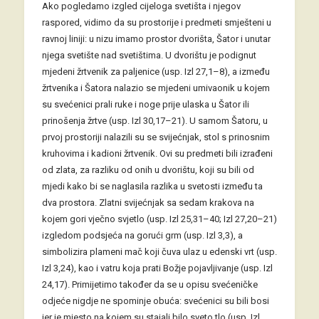
Ako pogledamo izgled cijeloga svetišta i njegov
raspored, vidimo da su prostorije i predmeti smješteni u
ravnoj liniji: u nizu imamo prostor dvorišta, Šator i unutar
njega svetište nad svetištima. U dvorištu je podignut
mjedeni žrtvenik za paljenice (usp. Izl 27,1–8), a između
žrtvenika i Šatora nalazio se mjedeni umivaonik u kojem
su svećenici prali ruke i noge prije ulaska u Šator ili
prinošenja žrtve (usp. Izl 30,17–21). U samom Šatoru, u
prvoj prostoriji nalazili su se svijećnjak, stol s prinosnim
kruhovima i kadioni žrtvenik. Ovi su predmeti bili izrađeni
od zlata, za razliku od onih u dvorištu, koji su bili od
mjedi kako bi se naglasila razlika u svetosti između ta
dva prostora. Zlatni svijećnjak sa sedam krakova na
kojem gori vječno svjetlo (usp. Izl 25,31–40; Izl 27,20–21)
izgledom podsjeća na gorući grm (usp. Izl 3,3), a
simbolizira plameni mač koji čuva ulaz u edenski vrt (usp.
Izl 3,24), kao i vatru koja prati Božje pojavljivanje (usp. Izl
24,17). Primijetimo također da se u opisu svećeničke
odjeće nigdje ne spominje obuća: svećenici su bili bosi
jer je mjesto na kojem su stajali bilo sveto tlo (usp. Izl