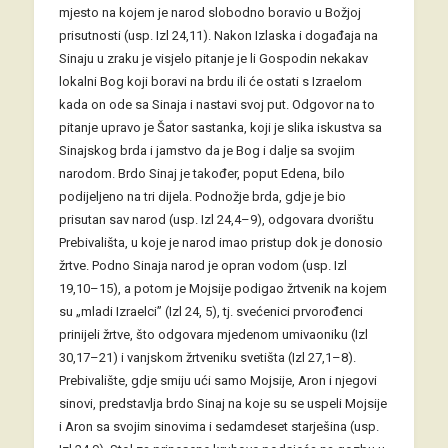
mjesto na kojem je narod slobodno boravio u Božjoj
prisutnosti (usp. Izl 24,11). Nakon Izlaska i događaja na
Sinaju u zraku je visjelo pitanje je li Gospodin nekakav
lokalni Bog koji boravi na brdu ili će ostati s Izraelom
kada on ode sa Sinaja i nastavi svoj put. Odgovor na to
pitanje upravo je Šator sastanka, koji je slika iskustva sa
Sinajskog brda i jamstvo da je Bog i dalje sa svojim
narodom. Brdo Sinaj je također, poput Edena, bilo
podijeljeno na tri dijela. Podnožje brda, gdje je bio
prisutan sav narod (usp. Izl 24,4–9), odgovara dvorištu
Prebivališta, u koje je narod imao pristup dok je donosio
žrtve. Podno Sinaja narod je opran vodom (usp. Izl
19,10–15), a potom je Mojsije podigao žrtvenik na kojem
su „mladi Izraelci” (Izl 24, 5), tj. svećenici prvorođenci
prinijeli žrtve, što odgovara mjedenom umivaoniku (Izl
30,17–21) i vanjskom žrtveniku svetišta (Izl 27,1–8).
Prebivalište, gdje smiju ući samo Mojsije, Aron i njegovi
sinovi, predstavlja brdo Sinaj na koje su se uspeli Mojsije
i Aron sa svojim sinovima i sedamdeset starješina (usp.