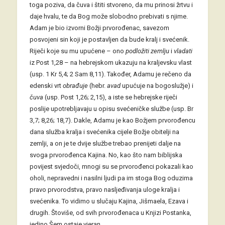
toga poziva, da čuva i štiti stvoreno, da mu prinosi žrtvu i
daje hvalu, te da Bog može slobodno prebivati s njime.
Adam je bio izvorni Božji prvorođenac, savezom
posvojeni sin koji je postavljen da bude kralj i svećenik.
Riječi koje su mu upućene – ono
podložiti zemlju
i
vladati
iz Post 1,28 – na hebrejskom ukazuju na kraljevsku vlast
(usp. 1 Kr 5,4; 2 Sam 8,11). Također, Adamu je rečeno da
edenski vrt
obrađuje
(hebr.
avad
upućuje na bogoslužje) i
čuva
(usp. Post 1,26; 2,15), a iste se hebrejske riječi
poslije upotrebljavaju u opisu svećeničke službe (usp. Br
3,7; 8,26; 18,7). Dakle, Adamu je kao Božjem prvorođencu
dana služba kralja i svećenika cijele Božje obitelji na
zemlji, a on je te dvije službe trebao prenijeti dalje na
svoga prvorođenca Kajina. No, kao što nam biblijska
povijest svjedoči, mnogi su se prvorođenci pokazali kao
oholi, nepravedni i nasilni ljudi pa im stoga Bog oduzima
pravo prvorodstva, pravo nasljeđivanja uloge kralja i
svećenika. To vidimo u slučaju Kajina, Jišmaela, Ezava i
drugih. Štoviše, od svih prvorođenaca u Knjizi Postanka,
jedino Šem ostaje vjeran.