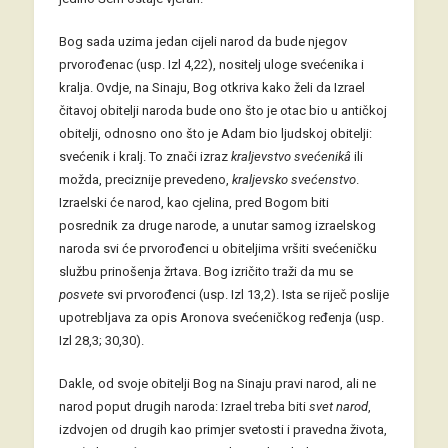
Bog sada uzima jedan cijeli narod da bude njegov
prvorođenac (usp. Izl 4,22), nositelj uloge svećenika i
kralja. Ovdje, na Sinaju, Bog otkriva kako želi da Izrael
čitavoj obitelji naroda bude ono što je otac bio u antičkoj
obitelji, odnosno ono što je Adam bio ljudskoj obitelji:
svećenik i kralj. To znači izraz
kraljevstvo svećenikâ
ili
možda, preciznije prevedeno,
kraljevsko svećenstvo
.
Izraelski će narod, kao cjelina, pred Bogom biti
posrednik za druge narode, a unutar samog izraelskog
naroda svi će prvorođenci u obiteljima vršiti svećeničku
službu prinošenja žrtava. Bog izričito traži da mu se
posvete
svi prvorođenci (usp. Izl 13,2). Ista se riječ poslije
upotrebljava za opis Aronova svećeničkog ređenja (usp.
Izl 28,3; 30,30).
Dakle, od svoje obitelji Bog na Sinaju pravi narod, ali ne
narod poput drugih naroda: Izrael treba biti
svet
narod
,
izdvojen od drugih kao primjer svetosti i pravedna života,