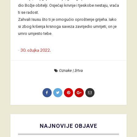
dio Božje obitelji. Osjećaji krivnje i tjeskobe nestaju, vraća
ti se radost.
Zahvali Isusu što ti je omogućio oproštenje grijeha. Iako
si zbog kršenja krsnoga saveza zavrijedio umrijeti, on je
umro umjesto tebe.
-
30. ožujka 2022.
Oznake
|
žrtva
NAJNOVIJE OBJAVE