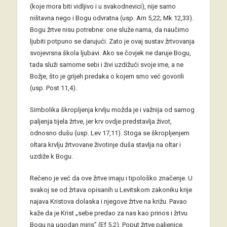
(koje mora biti vidljivo i u svakodnevici), nije samo
ništavna nego i Bogu odvratna (usp. Am 5,22; Mk 12,33).
Bogu žrtve nisu potrebne: one služe nama, da naučimo
ljubiti potpuno se darujući. Zato je ovaj sustav žrtvovanja
svojevrsna škola ljubavi. Ako se čovjek ne daruje Bogu,
tada služi samome sebi i živi uzdižući svoje ime, a ne
Božje, što je grijeh predaka o kojem smo već govorili
(usp. Post 11,4).
Simbolika škropljenja krvlju možda je i važnija od samog
paljenja tijela žrtve, jer krv ovdje predstavlja život,
odnosno dušu (usp. Lev 17,11). Stoga se škropljenjem
oltara krvlju žrtvovane životinje duša stavlja na oltar i
uzdiže k Bogu.
Rečeno je već da ove žrtve imaju i tipološko značenje. U
svakoj se od žrtava opisanih u Levitskom zakoniku krije
najava Kristova dolaska i njegove žrtve na križu. Pavao
kaže da je Krist „sebe predao za nas kao prinos i žrtvu
Bogu na ugodan miris” (Ef 5,2). Poput žrtve paljenice,