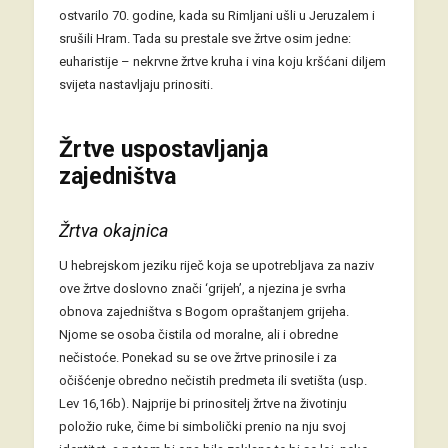
ostvarilo 70. godine, kada su Rimljani ušli u Jeruzalem i
srušili Hram. Tada su prestale sve žrtve osim jedne:
euharistije – nekrvne žrtve kruha i vina koju kršćani diljem
svijeta nastavljaju prinositi.
Žrtve uspostavljanja
zajedništva
Žrtva okajnica
U hebrejskom jeziku riječ koja se upotrebljava za naziv
ove žrtve doslovno znači ‘grijeh’, a njezina je svrha
obnova zajedništva s Bogom opraštanjem grijeha.
Njome se osoba čistila od moralne, ali i obredne
nečistoće. Ponekad su se ove žrtve prinosile i za
očišćenje obredno nečistih predmeta ili svetišta (usp.
Lev 16,16b). Najprije bi prinositelj žrtve na životinju
položio ruke, čime bi simbolički prenio na nju svoj