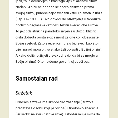
Ipak, to je oduševljenje kratkoga vijeka: Aronovi sinovi
Nadab i Abihu ne odnose se dostojanstveno prema
svojoj službi, prinose neposvećenu vatru i plamen ih ubija
(usp. Lev 10,1–3). Ovo dovodi do otrežnjenja u taboru te
dodatno naglašava važnost i težinu svećeničke službe.
To je podsjetnik na paradoks življenja u Božjoj blizini:
čista dobrota postaje opasnost za one koji obeščaste
Božju svetost. Zato svećenici moraju biti sveti, kao što i
cijeli narod mora biti svet ako želi boraviti u Božjoj blizini.
A kako dolično živjeti u svakodnevici da bi se moglo u
Božju blizinu? O tome ćemo govoriti sljedeći put.
Samostalan rad
Sažetak
Prinošenje žrtava ima simboličko značenje (jer žrtva
predstavlja osobu koja je prinosi) i tipološko značenje
(jer sadrži najavu Kristove žrtve). Također mu je svrha da