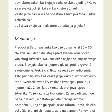
Levitskom zakoniku. Koja je svrha svake pojedine? Kako
se u svakoj od njih krije slika Kristove žrtve?
Zašto je za nas kršćane posebno zanimljiva
toda
– žrtva
zahvalnica?
Je li žrtva okajnica imala moć opraštanja grijeha?
Meditacija
Predoči si Šator sastanka kako je opisan u Izl 25 – 30.
Nalaziš se u dvorištu, stojiš pred svećenikom pored
vanjskog žrtvenika. Na uzici držiš najljepše janje iz svoga
stada. Stavljaš ruku na njegovu glavu i potiho govoriš
svoje grijehe. Prekršio si Božji savez i zavrijedio smrt:
zato prinosiš svoje najdraže janje kako bi umrlo umjesto
tebe. Svećenik hvata krv zaklane životinje u posudu i
njome maže žrtvenik, dok ostatak prolijeva ispod
žrtvenika. To je kazna za tvoj grijeh. Zatim vadi iznutrice i
baca ih u vatru, a ostatak janjeta predaje svome
pomoćniku, koji će ga spaliti izvan tabora. Tamo, daleko
od očiju, tvoj grijeh nestaje, guta ga plamen. Ponovno si