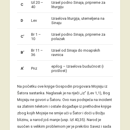
Izl 20 –
Izrael podno Sinaja, pripreme za
C
40
liturgiju
Izraelova liturgija, utemeljena na
D
Lev
Sinaju
Br 1 –
Izrael podno Sinaja, pripreme za
C’
10
polazak
Br 11 –
Izrael od Sinaja do moapskih
B’
36
ravnica
epilog – Izraelova budućnost (i
A’
Pnz
prošlost)
Na početku ove knjige Gospodin progovara Mojsiju iz
Šatora sastanka. Naglasak je na riječi „iz” (Lev 1,1), Bog
Mojsiju ne govori
u
Šatoru. Ovo nas podsjeća na incident
sa zlatnim teletom i ostale događaje iz prethodne knjige
zbog kojih Mojsije ne smije ući u Šator i doći u Božju
blizinu, a narod još manje (usp. Izl 40,35). Narod je
suočen s velikim problemom jer je prekršio Savez i sada