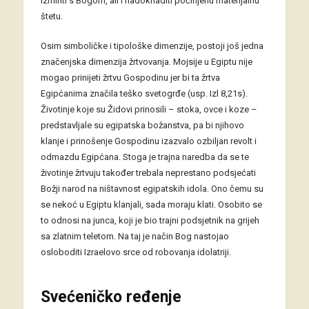
izmiriti s Bogom, ali i nadoknaditi počinjenu materijalnu
štetu.
Osim simboličke i tipološke dimenzije, postoji još jedna
značenjska dimenzija žrtvovanja. Mojsije u Egiptu nije
mogao prinijeti žrtvu Gospodinu jer bi ta žrtva
Egipćanima značila teško svetogrđe (usp. Izl 8,21s).
Životinje koje su Židovi prinosili – stoka, ovce i koze –
predstavljale su egipatska božanstva, pa bi njihovo
klanje i prinošenje Gospodinu izazvalo ozbiljan revolt i
odmazdu Egipćana. Stoga je trajna naredba da se te
životinje žrtvuju također trebala neprestano podsjećati
Božji narod na ništavnost egipatskih idola. Ono čemu su
se nekoć u Egiptu klanjali, sada moraju klati. Osobito se
to odnosi na junca, koji je bio trajni podsjetnik na grijeh
sa zlatnim teletom. Na taj je način Bog nastojao
osloboditi Izraelovo srce od robovanja idolatriji.
Svećeničko ređenje