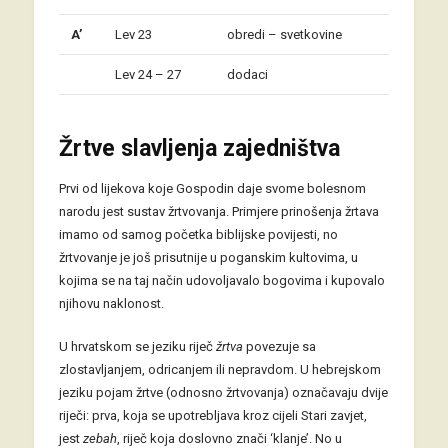
A’
Lev 23
obredi – svetkovine
Lev 24 – 27
dodaci
Žrtve slavljenja zajedništva
Prvi od lijekova koje Gospodin daje svome bolesnom
narodu jest sustav žrtvovanja. Primjere prinošenja žrtava
imamo od samog početka biblijske povijesti, no
žrtvovanje je još prisutnije u poganskim kultovima, u
kojima se na taj način udovoljavalo bogovima i kupovalo
njihovu naklonost.
U hrvatskom se jeziku riječ
žrtva
povezuje sa
zlostavljanjem, odricanjem ili nepravdom. U hebrejskom
jeziku pojam žrtve (odnosno žrtvovanja) označavaju dvije
riječi: prva, koja se upotrebljava kroz cijeli Stari zavjet,
jest
zebah
, riječ koja doslovno znači ‘klanje’. No u