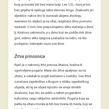
koja je morala biti bez mane (usp. Lev 1,3), i Isus je bio
bez grijeha te cijeloga sebe darovao Bogu. Znakovito je i
sljedeće: nakon što bi razrezali ubijenu životinju,
svećenici bi, slažući je na oltar, rasječenu žrtvu ponovno
sastavili. U tom činu prepoznajemo sliku vraćanja u život,
tj. Kristovo uskrsnuće, a u dimu koji se uzdiže dok žrtva
gori, vidimo sliku njegova uzašašća na nebo, na što
podsjeća i hebrejski naziv ove žrtve.
Žrtva prinosnica
Riječ je o nekrvnoj žrtvi prinosa žitarica, brašna ili
zgotovljene pogače. Manji dio žrtve spaljivao se na
oltaru, a ostatak bi pojeli svećenici u svetištu. Ova žrtva
označava zajedništvo s Bogom u obliku zajedničkog
objeda, ali taj se objed nipošto ne smije shvatiti
doslovno, kao što se radilo u nekim poganskim
kultovima, nego isključivo simbolički. Pogača koja se
palila na oltaru morala je biti bez kvasa (ili meda, koji se