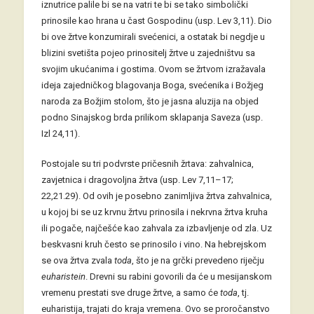
iznutrice palile bi se na vatri te bi se tako simbolički
prinosile kao hrana u čast Gospodinu (usp. Lev 3,11). Dio
bi ove žrtve konzumirali svećenici, a ostatak bi negdje u
blizini svetišta pojeo prinositelj žrtve u zajedništvu sa
svojim ukućanima i gostima. Ovom se žrtvom izražavala
ideja zajedničkog blagovanja Boga, svećenika i Božjeg
naroda za Božjim stolom, što je jasna aluzija na objed
podno Sinajskog brda prilikom sklapanja Saveza (usp.
Izl 24,11).
Postojale su tri podvrste pričesnih žrtava: zahvalnica,
zavjetnica i dragovoljna žrtva (usp. Lev 7,11–17;
22,21.29). Od ovih je posebno zanimljiva žrtva zahvalnica,
u kojoj bi se uz krvnu žrtvu prinosila i nekrvna žrtva kruha
ili pogače, najčešće kao zahvala za izbavljenje od zla. Uz
beskvasni kruh često se prinosilo i vino. Na hebrejskom
se ova žrtva zvala
toda
, što je na grčki prevedeno riječju
euharistein
. Drevni su rabini govorili da će u mesijanskom
vremenu prestati sve druge žrtve, a samo će
toda
, tj.
euharistija, trajati do kraja vremena. Ovo se proročanstvo