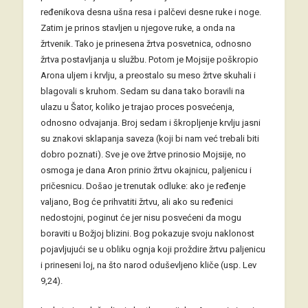
ređenikova desna ušna resa i palčevi desne ruke i noge.
Zatim je prinos stavljen u njegove ruke, a onda na
žrtvenik. Tako je prinesena žrtva posvetnica, odnosno
žrtva postavljanja u službu. Potom je Mojsije poškropio
Arona uljem i krvlju, a preostalo su meso žrtve skuhali i
blagovali s kruhom. Sedam su dana tako boravili na
ulazu u Šator, koliko je trajao proces posvećenja,
odnosno odvajanja. Broj sedam i škropljenje krvlju jasni
su znakovi sklapanja saveza (koji bi nam već trebali biti
dobro poznati). Sve je ove žrtve prinosio Mojsije, no
osmoga je dana Aron prinio žrtvu okajnicu, paljenicu i
pričesnicu. Došao je trenutak odluke: ako je ređenje
valjano, Bog će prihvatiti žrtvu, ali ako su ređenici
nedostojni, poginut će jer nisu posvećeni da mogu
boraviti u Božjoj blizini. Bog pokazuje svoju naklonost
pojavljujući se u obliku ognja koji proždire žrtvu paljenicu
i prineseni loj, na što narod oduševljeno kliče (usp. Lev
9,24).