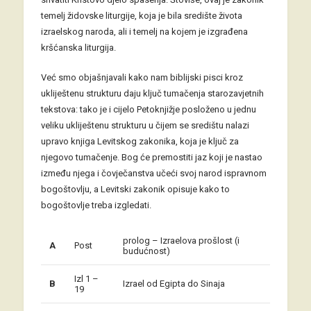
temelj židovske liturgije, koja je bila središte života
izraelskog naroda, ali i temelj na kojem je izgrađena
kršćanska liturgija.
Već smo objašnjavali kako nam biblijski pisci kroz
ukliještenu strukturu daju ključ tumačenja starozavjetnih
tekstova: tako je i cijelo Petoknjižje posloženo u jednu
veliku ukliještenu strukturu u čijem se središtu nalazi
upravo knjiga Levitskog zakonika, koja je ključ za
njegovo tumačenje. Bog će premostiti jaz koji je nastao
između njega i čovječanstva učeći svoj narod ispravnom
bogoštovlju, a Levitski zakonik opisuje kako to
bogoštovlje treba izgledati.
prolog – Izraelova prošlost (i
A
Post
budućnost)
Izl 1 –
B
Izrael od Egipta do Sinaja
19