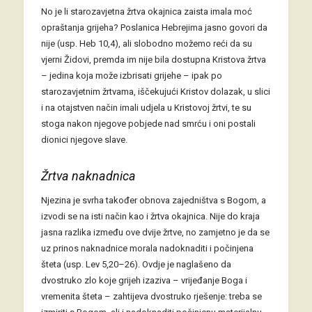
No je li starozavjetna žrtva okajnica zaista imala moć
opraštanja grijeha? Poslanica Hebrejima jasno govori da
nije (usp. Heb 10,4), ali slobodno možemo reći da su
vjerni Židovi, premda im nije bila dostupna Kristova žrtva
– jedina koja može izbrisati grijehe – ipak po
starozavjetnim žrtvama, iščekujući Kristov dolazak, u slici
i na otajstven način imali udjela u Kristovoj žrtvi, te su
stoga nakon njegove pobjede nad smrću i oni postali
dionici njegove slave.
Žrtva naknadnica
Njezina je svrha također obnova zajedništva s Bogom, a
izvodi se na isti način kao i žrtva okajnica. Nije do kraja
jasna razlika između ove dvije žrtve, no zamjetno je da se
uz prinos naknadnice morala nadoknaditi i počinjena
šteta (usp. Lev 5,20–26). Ovdje je naglašeno da
dvostruko zlo koje grijeh izaziva – vrijeđanje Boga i
vremenita šteta – zahtijeva dvostruko rješenje: treba se