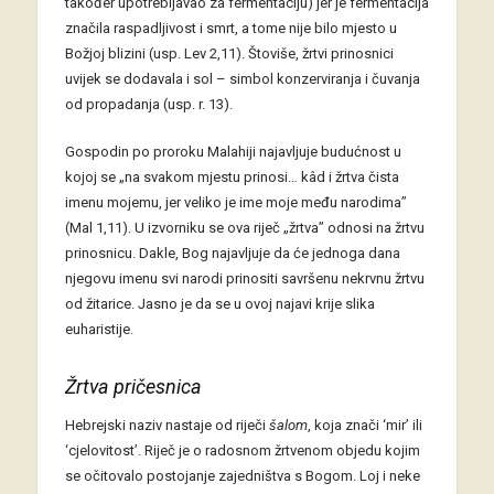
također upotrebljavao za fermentaciju) jer je fermentacija
značila raspadljivost i smrt, a tome nije bilo mjesto u
Božjoj blizini (usp. Lev 2,11). Štoviše, žrtvi prinosnici
uvijek se dodavala i sol – simbol konzerviranja i čuvanja
od propadanja (usp. r. 13).
Gospodin po proroku Malahiji najavljuje budućnost u
kojoj se „na svakom mjestu prinosi… kâd i žrtva čista
imenu mojemu, jer veliko je ime moje među narodima”
(Mal 1,11). U izvorniku se ova riječ „žrtva” odnosi na žrtvu
prinosnicu. Dakle, Bog najavljuje da će jednoga dana
njegovu imenu svi narodi prinositi savršenu nekrvnu žrtvu
od žitarice. Jasno je da se u ovoj najavi krije slika
euharistije.
Žrtva pričesnica
Hebrejski naziv nastaje od riječi
šalom
, koja znači ‘mir’ ili
‘cjelovitost’. Riječ je o radosnom žrtvenom objedu kojim
se očitovalo postojanje zajedništva s Bogom. Loj i neke