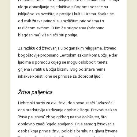
ulogu obnavljanja zajedništva s Bogom i vezane su
isključivo za svetište, a poslije i kult u Hramu. Svaka se
od ovih žrtava prinosila u različitim prigodama i s
različitom svrhom. O tim će prigodama (odnosno
blagdanima) više riječi biti poslije.
Za razliku od žrtvovanja u poganskim religijama, žrtveno
bogoštovlje propisano Levitskim zakonikom Božji je dar
ljudima s pomoću kojeg se mogu osloboditi tereta
grijeha i vratiti u Božju blizinu. Bog od žrtava nema
nikakve koristi: one se prinose za dobrobit ljudi.
Žrtva paljenica
Hebrejski naziv za ovu žrtvu doslovno znači ‘uzlazeća’:
ona predstavlja uzdizanje osobe k Bogu. Prevodi se kao
‘žrtva paljenica’ zbog grčkog naziva
holokaust
, što
doslovno znači ‘cijelo spaljeno’. Prije samog žrtvovanja
osoba koja prinosi žrtvu položila bi ruku na glavu žrtvene