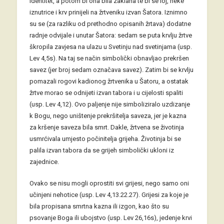
identitet, a potom bi ona bila zaklana te bi se loj, neke
iznutrice i krv prinijeli na žrtveniku izvan Šatora. Iznimno
su se (za razliku od prethodno opisanih žrtava) dodatne
radnje odvijale i unutar Šatora: sedam se puta krvlju žrtve
škropila zavjesa na ulazu u Svetinju nad svetinjama (usp.
Lev 4,5s). Na taj se način simbolički obnavljao prekršen
savez (jer broj sedam označava savez). Zatim bi se krvlju
pomazali rogovi kadionog žrtvenika u Šatoru, a ostatak
žrtve morao se odnijeti izvan tabora i u cijelosti spaliti
(usp. Lev 4,12). Ovo paljenje nije simboliziralo uzdizanje
k Bogu, nego uništenje prekršitelja saveza, jer je kazna
za kršenje saveza bila smrt. Dakle, žrtvena se životinja
usmrćivala umjesto počinitelja grijeha. Životinja bi se
palila izvan tabora da se grijeh simbolički ukloni iz
zajednice.
Ovako se nisu mogli oprostiti svi grijesi, nego samo oni
učinjeni nehotice (usp. Lev 4,13.22.27). Grijesi za koje je
bila propisana smrtna kazna ili izgon, kao što su
psovanje Boga ili ubojstvo (usp. Lev 26,16s), jedenje krvi