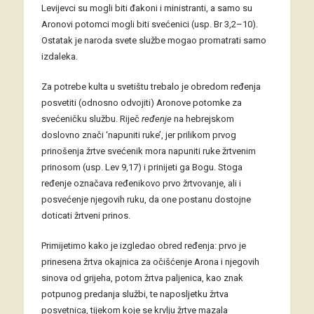
Levijevci su mogli biti đakoni i ministranti, a samo su
Aronovi potomci mogli biti svećenici (usp. Br 3,2–10).
Ostatak je naroda svete službe mogao promatrati samo
izdaleka.
Za potrebe kulta u svetištu trebalo je obredom ređenja
posvetiti (odnosno odvojiti) Aronove potomke za
svećeničku službu. Riječ
ređenje
na hebrejskom
doslovno znači ‘napuniti ruke’, jer prilikom prvog
prinošenja žrtve svećenik mora napuniti ruke žrtvenim
prinosom (usp. Lev 9,17) i prinijeti ga Bogu. Stoga
ređenje označava ređenikovo prvo žrtvovanje, ali i
posvećenje njegovih ruku, da one postanu dostojne
doticati žrtveni prinos.
Primijetimo kako je izgledao obred ređenja: prvo je
prinesena žrtva okajnica za očišćenje Arona i njegovih
sinova od grijeha, potom žrtva paljenica, kao znak
potpunog predanja službi, te naposljetku žrtva
posvetnica, tijekom koje se krvlju žrtve mazala