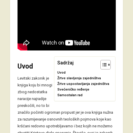
Sadržaj
Uvod
Uvod
Levitski zakonik je
Žrtve slavljenja zajedništva
Žrtve uspostavljanja zajedništva
knjiga koju bi mnogi
Svećeničko ređenje
zbog nedostatka
Samostalan rad
naracije najradije
preskočili, no to bi
značilo počiniti ogroman propust jer je ova knjiga nužna
za razumijevanje osnovnih teoloških pojmova koje kao
kršćani redovno upotrebljavamo i bez kojih ne možemo
shvatiti Kristovo djelo spasenja. Štoviše, ovaj je zakonik