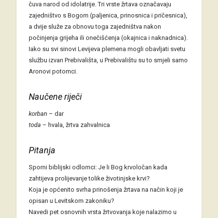
čuva narod od idolatrije. Tri vrste žrtava označavaju
zajedništvo s Bogom (paljenica, prinosnica i pričesnica),
a dvije služe za obnovu toga zajedništva nakon
počinjenja grijeha ili onečišćenja (okajnica i naknadnica).
Iako su svi sinovi Levijeva plemena mogli obavljati svetu
službu izvan Prebivališta, u Prebivalištu su to smjeli samo
Aronovi potomci.
Naučene riječi
korban
– dar
toda
– hvala, žrtva zahvalnica
Pitanja
Sporni biblijski odlomci: Je li Bog krvoločan kada
zahtijeva prolijevanje tolike životinjske krvi?
Koja je općenito svrha prinošenja žrtava na način koji je
opisan u Levitskom zakoniku?
Navedi pet osnovnih vrsta žrtvovanja koje nalazimo u