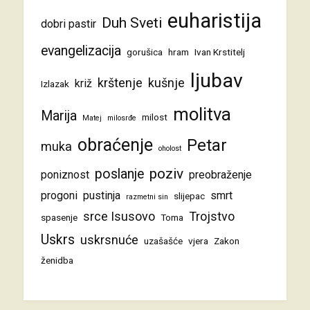
euharistija
Duh Sveti
dobri pastir
evangelizacija
gorušica
hram
Ivan Krstitelj
ljubav
krštenje
kušnje
križ
Izlazak
molitva
Marija
milost
Matej
milosrđe
obraćenje
Petar
muka
oholost
poziv
poslanje
poniznost
preobraženje
progoni
pustinja
smrt
slijepac
razmetni sin
srce Isusovo
Trojstvo
spasenje
Toma
Uskrs
uskrsnuće
uzašašće
vjera
Zakon
ženidba