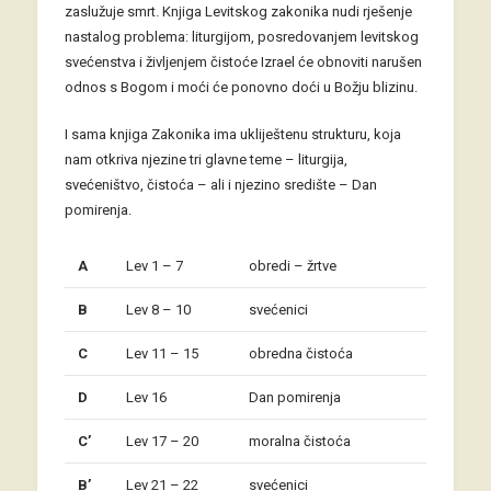
zaslužuje smrt. Knjiga Levitskog zakonika nudi rješenje
nastalog problema: liturgijom, posredovanjem levitskog
svećenstva i življenjem čistoće Izrael će obnoviti narušen
odnos s Bogom i moći će ponovno doći u Božju blizinu.
I sama knjiga Zakonika ima ukliještenu strukturu, koja
nam otkriva njezine tri glavne teme – liturgija,
svećeništvo, čistoća – ali i njezino središte – Dan
pomirenja.
A
Lev 1 – 7
obredi – žrtve
B
Lev 8 – 10
svećenici
C
Lev 11 – 15
obredna čistoća
D
Lev 16
Dan pomirenja
C’
Lev 17 – 20
moralna čistoća
B’
Lev 21 – 22
svećenici