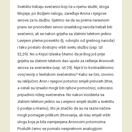
Svetištu trebaju svećenici koji će u njemu služiti, stoga
Mojsije, po Božjem nalogu, zaređuje Arona i njegove
sinove za tu službu. Sjetimo se da su prema naravnom
pravu svi prvorođeni sinovi izraelskog naroda trebali biti
svećenici, ali se nakon grijeha sa zlatnim teletom jedino
Levijevo pleme posvetilo (tj. odvojilo od grešnog naroda)
i tako postalo dostojno vršiti svetu službu (usp. Izl
32,29). No u Knjizi Izlaska čitamo da je Bog još prije
grijeha sa zlatnim teletom dao upute za ređenje Aronovih
sinova za svećenike (usp. Izl 29). Nije li to kontradiktorno
ovoj teoriji o levitskom svećenstvu? Kako se čini, izvorno
su isključivo Aron i njegovi potomci smjeli prinositi žrtve,
a ostali su Izraelci mogli biti njihovi pomoćnici, odnosno
pripadnici nižeg svećenstva. No nakon incidenta sa
zlatnim teletom jedino su Levijevci smjeli služiti u svetištu
(i poslije u Hramu), što je značilo da su na razne načine
mogli pomagati prilikom žrtvovanja, ali nisu smjeli vršiti
ulogu koja je bila namijenjena Aronovim potomcima.
Poslužit ćemo se pomalo nespretnom analogijom: