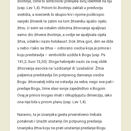
životinje, čime bi simbolički prenijela svoj identitet na nju
(usp. Lev 1,4). Potom bi životinju zaklali u predvorju
svetišta, a svećenik bi skupio krv i njome poškropio
vanjski žrtvenik te zatim na tom žrtveniku spalio cijelu
žrtvu. U svim se ostalim oblicima žrtvovanja spaljivao
samo dio žrtvene životinje, a ovdje se spaljivala cijela
žrtva, odakle i naziv
holokaust
. Dok žrtva gori, dim se diže
u nebo i tako se žrtva – odnosno osoba koja je prinosi i
koju predstavlja – simbolički uzdiže k Bogu (usp. Ps
141,2; Suci 13,20). Stoga hebrejski naziv za ovaj oblik
žrtvovanja asocira na ‘uzdizanje’ ili ‘uzašašće’. Žrtva
paljenica predstavlja čin potpunog darivanja osobe
Bogu: žrtvovatelj ništa ne ostavlja za sebe, nego sve pali i
predaje Bogu, čime slavi svoje zajedništvo s Bogom.
Ovaj je prinos mogao imati i otkupljujuću dimenziju, iako
ona nije bila u prvom planu (usp. Lev 1,4).
Naravno, ta je izvanjska gesta prvenstveno trebala
potaknuti i izraziti unutarnji čin potpunog predanja.
Izvanjska žrtva koju ne prati unutarnje predanje Bogu