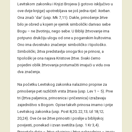
Levitskom zakoniku i Knjizi Brojeva (i gotovo isključivo u
ove dvije knjige) upotrebljava se još jedna riječ:
korban
.
Ona znači ‘dar’ (usp. Mk 7,11). Dakle, prinošenje žrtve
bilo je obred u kojem je vjernik simbolički darivao sebe
Bogu – ne životinju, nego sebe. U Bibliji žrtvovanje ima
potpuno drukčiju ulogu od one u poganskim kultovima.
Ono ima dvostruko značenje: simboličko i tipološko.
Simbolički, žrtva predstavlja onoga tko je prinosi, a
tipološki je ona najava Kristove žrtve. Svaki ćemo
pojedini oblik žrtvovanja protumačiti imajući u vidu ova
dva značenja.
Na početku Levitskog zakonika nalazimo propise za
prinošenje pet različitih vrsta žrtava (usp. Lev 1 – 5). Prve
tri (žrtva paljenica, prinosnica i pričesnica) izražavaju
zajedništvo s Bogom. Opise takvih prinosa imamo i prije
Levitskog zakonika (usp. Post 8,20; 22,13; Izl 18,12;
20,24). Ove će se žrtve prinositi i poslije u biblijskoj
povijesti, ponekad i izvan svetišta (usp. 1 Kr 3,4).
Preostale dvije – žrtva okajnica i žrtva naknadnica – imaju