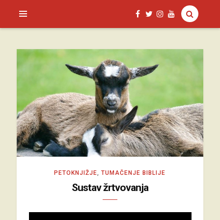
SAGUD.XYZ
PETOKNJIŽJE
,
TUMAČENJE BIBLIJE
Sustav žrtvovanja