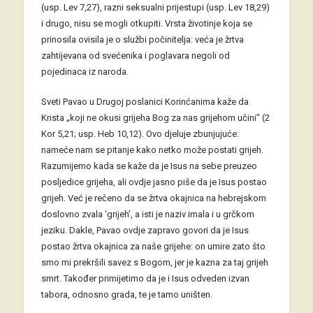
(usp. Lev 7,27), razni seksualni prijestupi (usp. Lev 18,29)
i drugo, nisu se mogli otkupiti. Vrsta životinje koja se
prinosila ovisila je o službi počinitelja: veća je žrtva
zahtijevana od svećenika i poglavara negoli od
pojedinaca iz naroda.
Sveti Pavao u Drugoj poslanici Korinćanima kaže da
Krista „koji ne okusi grijeha Bog za nas grijehom učini” (2
Kor 5,21; usp. Heb 10,12). Ovo djeluje zbunjujuće:
nameće nam se pitanje kako netko može postati grijeh.
Razumijemo kada se kaže da je Isus na sebe preuzeo
posljedice grijeha, ali ovdje jasno piše da je Isus postao
grijeh. Već je rečeno da se žrtva okajnica na hebrejskom
doslovno zvala ‘grijeh’, a isti je naziv imala i u grčkom
jeziku. Dakle, Pavao ovdje zapravo govori da je Isus
postao žrtva okajnica za naše grijehe: on umire zato što
smo mi prekršili savez s Bogom, jer je kazna za taj grijeh
smrt. Također primijetimo da je i Isus odveden izvan
tabora, odnosno grada, te je tamo uništen.