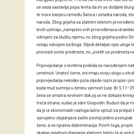
se sada sastavlja popis levita da im se dodijele liturg
te tvore barijeru između Šatora i ostatka naroda, 
naroda. Zbog grijeha sa zlatnim teletom prvorođenci v
leviti uzimaju „namjesto svih prvorođenaca izraelskih”
odvojeni za službu njemu, no zbog grijeha podno Sinaj
ostaju odvojeni za Boga. Slijedi detaljan opis uloge l
prenositi svete predmete, no „svetih se predmeta ne 
Pripovijedanje o levitima prekida se navođenjem nekih
umetnuti. Unatoč tome, oni imaju svoju ulogu u strukt
pripovijedanja nekoliko puta slijede razni propisi i
kada muž sumnja u ženinu vjernost (usp. Br 5,11–29).
žena se smatra nevinom dok joj se ne dokaže krivnja, 
treća strana: sudac je sâm Gospodin. Budući da je 
da je iz ekonomskih razloga lažno optuži za preljub k
vjerojatno objašnjava zašto postoji jedino postupak z
žene, a ne njezina diskriminacija. Povrh toga, propis 
okaljao grijehom klanjanja zlatnom teletu te je optužen