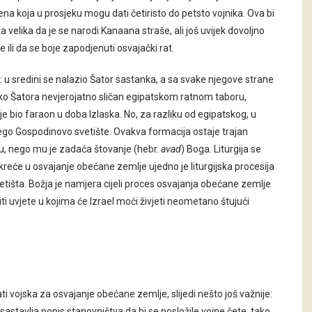
ena koja u prosjeku mogu dati četiristo do petsto vojnika. Ova bi
velika da je se narodi Kanaana straše, ali još uvijek dovoljno
ili da se boje zapodjenuti osvajački rat.
: u sredini se nalazio Šator sastanka, a sa svake njegove strane
oko Šatora nevjerojatno sličan egipatskom ratnom taboru,
e bio faraon u doba Izlaska. No, za razliku od egipatskog, u
nego Gospodinovo svetište. Ovakva formacija ostaje trajan
u, nego mu je zadaća štovanje (hebr.
avad
) Boga. Liturgija se
 kreće u osvajanje obećane zemlje ujedno je liturgijska procesija
etišta. Božja je namjera cijeli proces osvajanja obećane zemlje
oriti uvjete u kojima će Izrael moći živjeti neometano štujući
i vojska za osvajanje obećane zemlje, slijedi nešto još važnije:
e sastavlja popis stanovništva da bi se posložile vojne čete, tako