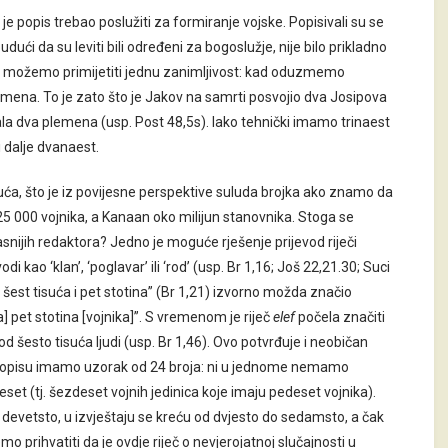
e popis trebao poslužiti za formiranje vojske. Popisivali su se
ući da su leviti bili određeni za bogoslužje, nije bilo prikladno
je možemo primijetiti jednu zanimljivost: kad oduzmemo
emena. To je zato što je Jakov na samrti posvojio dva Josipova
ala dva plemena (usp. Post 48,5s). Iako tehnički imamo trinaest
i dalje dvanaest.
suća, što je iz povijesne perspektive suluda brojka ako znamo da
o 25 000 vojnika, a Kanaan oko milijun stanovnika. Stoga se
 kasnijih redaktora? Jedno je moguće rješenje prijevod riječi
i kao ‘klan’, ‘poglavar’ ili ‘rod’ (usp. Br 1,16; Još 22,21.30; Suci
i šest tisuća i pet stotina” (Br 1,21) izvorno možda značio
a] pet stotina [vojnika]”. S vremenom je riječ
elef
počela značiti
d šesto tisuća ljudi (usp. Br 1,46). Ovo potvrđuje i neobičan
m popisu imamo uzorak od 24 broja: ni u jednome nemamo
eset (tj. šezdeset vojnih jedinica koje imaju pedeset vojnika).
 devetsto, u izvještaju se kreću od dvjesto do sedamsto, a čak
ćemo prihvatiti da je ovdje riječ o nevjerojatnoj slučajnosti u