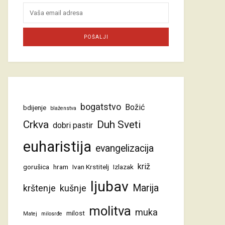
bogatstvo
Božić
bdijenje
blaženstva
Crkva
Duh Sveti
dobri pastir
euharistija
evangelizacija
križ
gorušica
hram
Ivan Krstitelj
Izlazak
ljubav
Marija
krštenje
kušnje
molitva
muka
milost
Matej
milosrđe