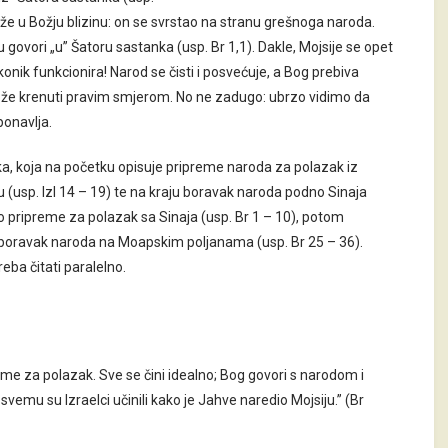
ože u Božju blizinu: on se svrstao na stranu grešnoga naroda.
govori „u” Šatoru sastanka (usp. Br 1,1). Dakle, Mojsije se opet
akonik funkcionira! Narod se čisti i posvećuje, a Bog prebiva
že krenuti pravim smjerom. No ne zadugo: ubrzo vidimo da
ponavlja.
aska, koja na početku opisuje pripreme naroda za polazak iz
ju (usp. Izl 14 – 19) te na kraju boravak naroda podno Sinaja
mo pripreme za polazak sa Sinaja (usp. Br 1 – 10), potom
ju boravak naroda na Moapskim poljanama (usp. Br 25 – 36).
ba čitati paralelno.
eme za polazak. Sve se čini idealno; Bog govori s narodom i
svemu su Izraelci učinili kako je Jahve naredio Mojsiju.” (Br