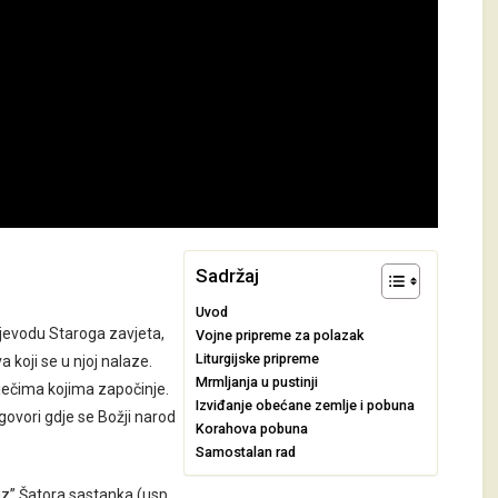
Sadržaj
Uvod
ijevodu Staroga zavjeta,
Vojne pripreme za polazak
Liturgijske pripreme
 koji se u njoj nalaze.
Mrmljanja u pustinji
riječima kojima započinje.
Izviđanje obećane zemlje i pobuna
r govori gdje se Božji narod
Korahova pobuna
Samostalan rad
iz” Šatora sastanka (usp.