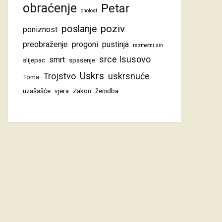
obraćenje
Petar
oholost
poziv
poslanje
poniznost
preobraženje
progoni
pustinja
razmetni sin
srce Isusovo
smrt
slijepac
spasenje
Uskrs
Trojstvo
uskrsnuće
Toma
uzašašće
vjera
Zakon
ženidba