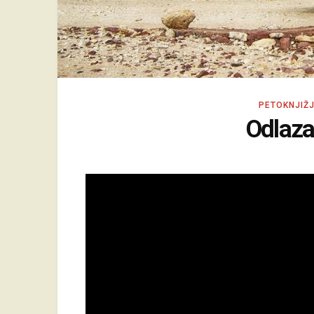
PETOKNJIŽ
Odlaza