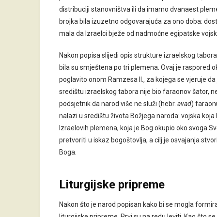
distribuciji stanovništva ili da imamo dvanaest plem
brojka bila izuzetno odgovarajuća za ono doba: dosta 
mala da Izraelci bježe od nadmoćne egipatske vojske 
Nakon popisa slijedi opis strukture izraelskog tabora
bila su smještena po tri plemena. Ovaj je raspored 
poglavito onom Ramzesa II., za kojega se vjeruje da j
središtu izraelskog tabora nije bio faraonov šator, 
podsjetnik da narod više ne služi (hebr.
avad
) faraon
nalazi u središtu života Božjega naroda: vojska koja
Izraelovih plemena, koja je Bog okupio oko svoga Sv
pretvoriti u iskaz bogoštovlja, a cilj je osvajanja stv
Boga.
Liturgijske pripreme
Nakon što je narod popisan kako bi se mogla formirat
liturgijske pripreme. Prvi su na redu leviti. Kao što s