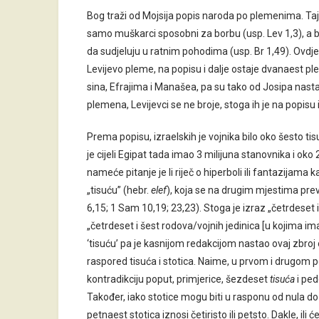
Bog traži od Mojsija popis naroda po plemenima. Taj j
samo muškarci sposobni za borbu (usp. Lev 1,3), a bud
da sudjeluju u ratnim pohodima (usp. Br 1,49). Ovd
Levijevo pleme, na popisu i dalje ostaje dvanaest pl
sina, Efrajima i Manašea, pa su tako od Josipa nast
plemena, Levijevci se ne broje, stoga ih je na popisu 
Prema popisu, izraelskih je vojnika bilo oko šesto ti
je cijeli Egipat tada imao 3 milijuna stanovnika i ok
nameće pitanje je li riječ o hiperboli ili fantazijama
„tisuću” (hebr.
elef
), koja se na drugim mjestima prevod
6,15; 1 Sam 10,19; 23,23). Stoga je izraz „četrdeset 
„četrdeset i šest rodova/vojnih jedinica [u kojima im
‘tisuću’ pa je kasnijom redakcijom nastao ovaj zbroj o
raspored
tisuća i stotica. Naime, u prvom i drugo
kontradikciju poput, primjerice, šezdeset
tisuća
i ped
Također, iako stotice mogu biti u rasponu od nula do
petnaest stotica iznosi četiristo ili petsto. Dakle, ili 