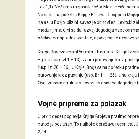
Lev 1,1). Već smo razjasnili zašto Mojsije više ne m
No sada, na početku Knjige Brojeva, Gospodin Mojsiju 
nalazi u Božjoj blizini, savez je obnovljen, Levitski z
među njima. Čini se da razvoj događaja napokon mo
očekivani napredak izostaje, a povijest se neslavno 
Knjiga Brojeva ima sličnu strukturu kao i Knjiga Izl
Egipta (usp. Izl 1 – 13), zatim putovanje kroz pustin
(usp. Izl 20 – 36). U Knjizi Brojeva na početku prati
putovanje kroz pustinju (usp. Br 11 – 25), a na kra
Ovakva nam struktura govori da opisane događaje tre
Vojne pripreme za polazak
U prvih deset poglavlja Knjige Brojeva pratimo pripr
narod je poslušan. To najbolje odražava rečenica: „U 
2,34).