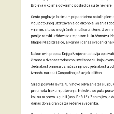
Brojeva o kojima govorimo posljedica su te nevjere.
Šesto poglavlje laicima – pripadnicima ostalih ple
vidu potpunog uzdržavanja od alkohola, šišanja i do
vrijeme, a to su mogli činiti i muškarci i žene. U o
poslije razviti u židovstvu te potom i u kršćanstvu. N
blagoslivljati Izraelce, a kojima i danas svećenici na 
Nakon ovih propisa Knjiga Brojeva nastavlja opisivat
čitamo o dvanaestodnevnoj svečanosti u kojoj dvan
Jednakost prinosa označava njihovu jednakost u oda
između naroda i Gospodina još uvijek idiličan.
Slijedi posveta levita, tj. njihovo odvajanje za služb
predmeta tijekom putovanja. Nekoliko se puta ponavlj
koji su to pravo izgubili (usp. Br 8,16). Zanimljivo je 
danas donja granica za ređenje svećenika.