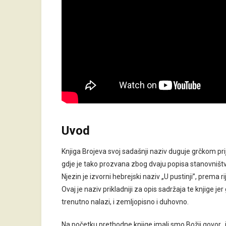
Uvod
Knjiga Brojeva svoj sadašnji naziv duguje grčkom pr
gdje je tako prozvana zbog dvaju popisa stanovništva
Njezin je izvorni hebrejski naziv „U pustinji”, prema 
Ovaj je naziv prikladniji za opis sadržaja te knjige je
trenutno nalazi, i zemljopisno i duhovno.
Na početku prethodne knjige imali smo Božji govor „