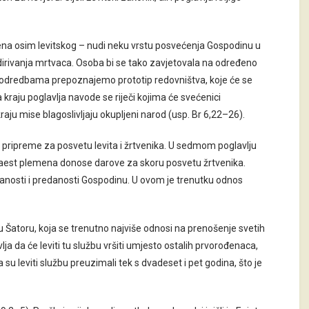
mena osim levitskog – nudi neku vrstu posvećenja Gospodinu u
dirivanja mrtvaca. Osoba bi se tako zavjetovala na određeno
vim odredbama prepoznajemo prototip redovništva, koje će se
a kraju poglavlja navode se riječi kojima će svećenici
kraju mise blagoslivljaju okupljeni narod (usp. Br 6,22–26).
i pripreme za posvetu levita i žrtvenika. U sedmom poglavlju
aest plemena donose darove za skoru posvetu žrtvenika.
nosti i predanosti Gospodinu. U ovom je trenutku odnos
u u Šatoru, koja se trenutno najviše odnosi na prenošenje svetih
a da će leviti tu službu vršiti umjesto ostalih prvorođenaca,
da su leviti službu preuzimali tek s dvadeset i pet godina, što je