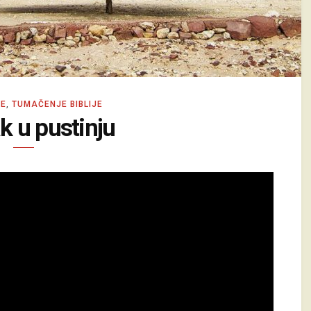
JE
,
TUMAČENJE BIBLIJE
k u pustinju