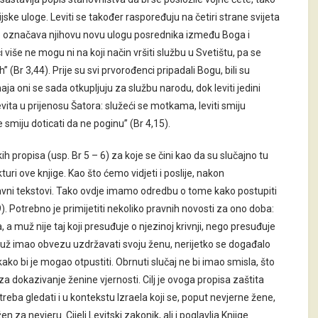
ijske uloge. Leviti se također raspoređuju na četiri strane svijeta
što označava njihovu novu ulogu posrednika između Boga i
iše ne mogu ni na koji način vršiti službu u Svetištu, pa se
 (Br 3,44). Prije su svi prvorođenci pripadali Bogu, bili su
a oni se sada otkupljuju za službu narodu, dok leviti jedini
evita u prijenosu Šatora: služeći se motkama, leviti smiju
smiju doticati da ne poginu” (Br 4,15).
 propisa (usp. Br 5 – 6) za koje se čini kao da su slučajno tu
uri ove knjige. Kao što ćemo vidjeti i poslije, nakon
 pravni tekstovi. Tako ovdje imamo odredbu o tome kako postupiti
 Potrebno je primijetiti nekoliko pravnih novosti za ono doba:
a muž nije taj koji presuđuje o njezinoj krivnji, nego presuđuje
muž imao obvezu uzdržavati svoju ženu, nerijetko se događalo
ako bi je mogao otpustiti. Obrnuti slučaj ne bi imao smisla, što
a dokazivanje ženine vjernosti. Cilj je ovoga propisa zaštita
treba gledati i u kontekstu Izraela koji se, poput nevjerne žene,
 za nevjeru. Cijeli Levitski zakonik, ali i poglavlja Knjige