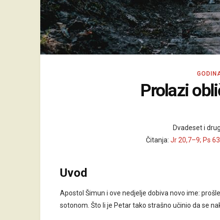
GODIN
Prolazi obl
Dvadeset i drug
Čitanja:
Jr 20,7–9; Ps 6
Uvod
Apostol Šimun i ove nedjelje dobiva novo ime: prošle
sotonom. Što li je Petar tako strašno učinio da se 