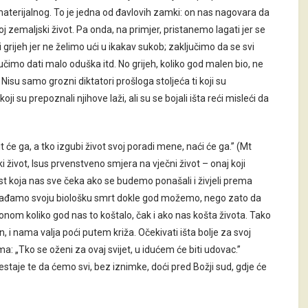
materijalnog. To je jedna od đavlovih zamki: on nas nagovara da
 zemaljski život. Pa onda, na primjer, pristanemo lagati jer se
 grijeh jer ne želimo ući u ikakav sukob; zaključimo da se svi
učimo dati malo oduška itd. No grijeh, koliko god malen bio, ne
isu samo grozni diktatori prošloga stoljeća ti koji su
oji su prepoznali njihove laži, ali su se bojali išta reći misleći da
t će ga, a tko izgubi život svoj poradi mene, naći će ga.” (Mt
 život, Isus prvenstveno smjera na vječni život – onaj koji
t koja nas sve čeka ako se budemo ponašali i živjeli prema
dgađamo svoju biološku smrt dokle god možemo, nego zato da
nom koliko god nas to koštalo, čak i ako nas košta života. Tako
n, i nama valja poći putem križa. Očekivati išta bolje za svoj
a: „Tko se oženi za ovaj svijet, u idućem će biti udovac.”
estaje te da ćemo svi, bez iznimke, doći pred Božji sud, gdje će