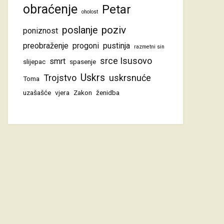
obraćenje
Petar
oholost
poziv
poslanje
poniznost
preobraženje
progoni
pustinja
razmetni sin
srce Isusovo
smrt
slijepac
spasenje
Uskrs
Trojstvo
uskrsnuće
Toma
uzašašće
vjera
Zakon
ženidba