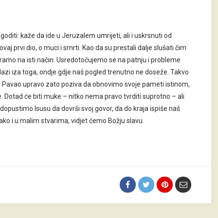
diti: kaže da ide u Jeruzalem umrijeti, ali i uskrsnuti od
aj prvi dio, o muci i smrti. Kao da su prestali dalje slušati čim
atramo na isti način. Usredotočujemo se na patnju i probleme
alazi iza toga, ondje gdje naš pogled trenutno ne doseže. Takvo
nas Pavao upravo zato poziva da obnovimo svoje pameti istinom,
. Dotad će biti muke – nitko nema pravo tvrditi suprotno – ali
 dopustimo Isusu da dovrši svoj govor, da do kraja ispiše naš
 tako i u malim stvarima, vidjet ćemo Božju slavu.