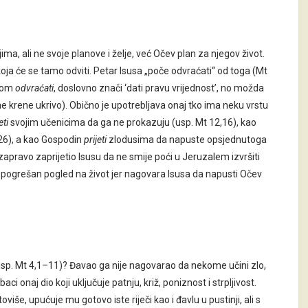
ma, ali ne svoje planove i želje, već Očev plan za njegov život.
oja će se tamo odviti. Petar Isusa „poče odvraćati“ od toga (Mt
olom
odvraćati
, doslovno znači ‘dati pravu vrijednost’, no možda
e krene ukrivo). Obično je upotrebljava onaj tko ima neku vrstu
eti
svojim učenicima da ga ne prokazuju (usp. Mt 12,16), kao
,26), a kao Gospodin
prijeti
zlodusima da napuste opsjednutoga
zapravo zaprijetio Isusu da ne smije poći u Jeruzalem izvršiti
 pogrešan pogled na život jer nagovara Isusa da napusti Očev
ji (usp. Mt 4,1–11)? Đavao ga nije nagovarao da nekome učini zlo,
 onaj dio koji uključuje patnju, križ, poniznost i strpljivost.
še, upućuje mu gotovo iste riječi kao i đavlu u pustinji, ali s