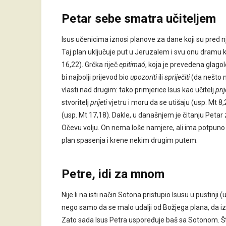
Petar sebe smatra učiteljem
Isus učenicima iznosi planove za dane koji su pred nji
Taj plan uključuje put u Jeruzalem i svu onu dramu k
16,22). Grčka riječ
epitimaó
, koja je prevedena glag
bi najbolji prijevod bio
upozoriti
ili
spriječiti
(da nešto n
vlasti nad drugim: tako primjerice Isus kao učitelj
prij
stvoritelj
prijeti
vjetru i moru da se utišaju (usp. Mt 8
(usp. Mt 17,18). Dakle, u današnjem je čitanju Petar 
Očevu volju. On nema loše namjere, ali ima potpuno
plan spasenja i krene nekim drugim putem.
Petre, idi za mnom
Nije li na isti način Sotona pristupio Isusu u pustin
nego samo da se malo udalji od Božjega plana, da izbaci
Zato sada Isus Petra uspoređuje baš sa Sotonom. Štovi