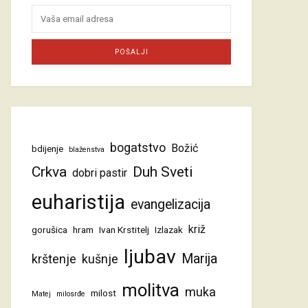
bogatstvo
Božić
bdijenje
blaženstva
Crkva
Duh Sveti
dobri pastir
euharistija
evangelizacija
križ
gorušica
hram
Ivan Krstitelj
Izlazak
ljubav
Marija
krštenje
kušnje
molitva
muka
milost
Matej
milosrđe