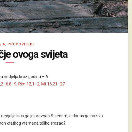
A A
,
PROPOVIJEDI
ičje ovoga svijeta
a nedjelja kroz godinu – A
3,2–6.8–9; Rim 12,1–2; Mt 16,21–27
 nedjelje Isus ga je prozvao Stijenom, a danas ga naziva
nakon kratkog vremena toliko srozao?