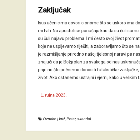
Zaključak
Isus učenicima govori o onome što se uskoro ima dogo
mrtvih. No apostoli se ponašaju kao da su čuli samo ov
su čuli najavu problema. I mi često svoj život prom
koje ne uspijevamo riješiti, a zaboravljamo što se n
je razmišljanje prirodno našoj tjelesnoj naravi pa 
znajući da je Božji plan za svakoga od nas uskrsnuće
prije no što počnemo donositi fatalističke zaključke,
život. Ako ostanemo ustrajni i vjerni, kako u velikim
-
1. rujna 2023.
Oznake
|
križ
,
Petar
,
skandal