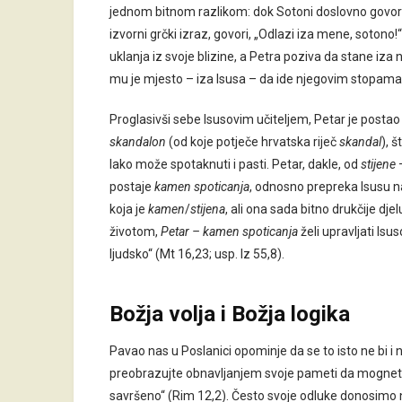
jednom bitnom razlikom: dok Sotoni doslovno govori,
izvorni grčki izraz, govori, „Odlazi iza mene, sotono!“
uklanja iz svoje blizine, a Petra poziva da stane iza
mu je mjesto – iza Isusa – da ide njegovim stopama i
Proglasivši sebe Isusovim učiteljem, Petar je postao 
skandalon
(od koje potječe hrvatska riječ
skandal
), 
lako može spotaknuti i pasti. Petar, dakle, od
stijene
–
postaje
kamen spoticanja
, odnosno prepreka Isusu na 
koja je
kamen
/
stijena
, ali ona sada bitno drukčije dje
životom,
Petar – kamen spoticanja
želi upravljati Isu
ljudsko“ (Mt 16,23; usp. Iz 55,8).
Božja volja i Božja logika
Pavao nas u Poslanici opominje da se to isto ne bi i
preobrazujte obnavljanjem svoje pameti da mognete ra
savršeno“ (Rim 12,2). Često svoje odluke donosimo n