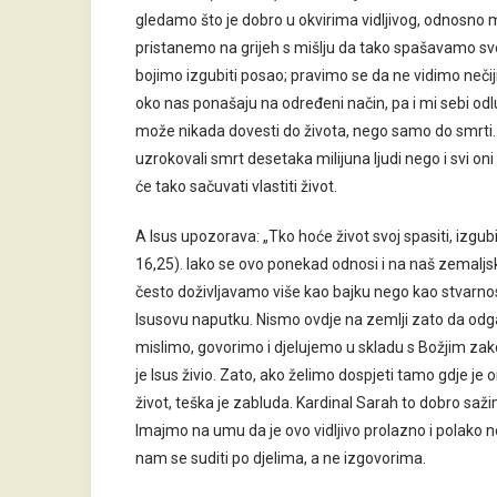
gledamo što je dobro u okvirima vidljivog, odnosno 
pristanemo na grijeh s mišlju da tako spašavamo svoj
bojimo izgubiti posao; pravimo se da ne vidimo nečiji
oko nas ponašaju na određeni način, pa i mi sebi odl
može nikada dovesti do života, nego samo do smrti. N
uzrokovali smrt desetaka milijuna ljudi nego i svi oni k
će tako sačuvati vlastiti život.
A Isus upozorava: „Tko hoće život svoj spasiti, izgubi
16,25). Iako se ovo ponekad odnosi i na naš zemaljski
često doživljavamo više kao bajku nego kao stvarnos
Isusovu naputku. Nismo ovdje na zemlji zato da o
mislimo, govorimo i djelujemo u skladu s Božjim zako
je Isus živio. Zato, ako želimo dospjeti tamo gdje je o
život, teška je zabluda. Kardinal Sarah to dobro sažim
Imajmo na umu da je ovo vidljivo prolazno i polako n
nam se suditi po djelima, a ne izgovorima.