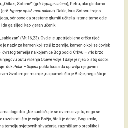
 „Odlazi, Sotono!“ (grč.
hypage satana
), Petru, ako gledamo
 (grč.
hypage opisō mou satana
). Dakle, Isus Sotonu trajno
 njega, odnosno da prestane glumiti učitelja i stane tamo gdje
 da ga slijedi kao vjeran učenik.
„sablazan” (Mt 16,23). Ovdje je upotrijebljena grčka riječ
što je naziv za kamen koji strši iz zemlje, kamen o koji se čovjek
 čvrstog temelja na kojem će Bog podići Crkvu – vrlo brzo
njegovu putu vršenja Očeve volje. I dalje je riječ o istoj osobi,
luje: dok
Petar – Stijena
pušta Isusa da upravlja njegovim
sovim životom jer mu nije „na pameti što je Božje, nego što je
 nama dogodilo: „Ne suobličujte se ovomu svijetu, nego se
zabirati što je volja Božja, što li je dobro, Bogu milo,
a temelju svjetovnih shvaćanja, razmišljamo preplitko i