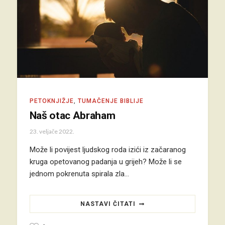
PETOKNJIŽJE
,
TUMAČENJE BIBLIJE
Naš otac Abraham
23. veljače 2022.
Može li povijest ljudskog roda izići iz začaranog
kruga opetovanog padanja u grijeh? Može li se
jednom pokrenuta spirala zla…
NASTAVI ČITATI