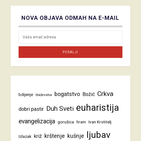
NOVA OBJAVA ODMAH NA E-MAIL
Crkva
bogatstvo
Božić
bdijenje
blaženstva
euharistija
Duh Sveti
dobri pastir
evangelizacija
gorušica
hram
Ivan Krstitelj
ljubav
krštenje
kušnje
križ
Izlazak