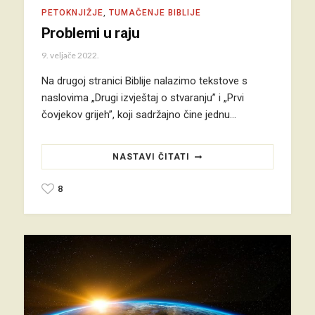
PETOKNJIŽJE
,
TUMAČENJE BIBLIJE
Problemi u raju
9. veljače 2022.
Na drugoj stranici Biblije nalazimo tekstove s
naslovima „Drugi izvještaj o stvaranju” i „Prvi
čovjekov grijeh”, koji sadržajno čine jednu…
NASTAVI ČITATI
8