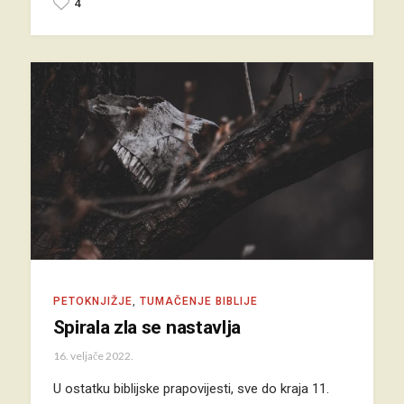
4
PETOKNJIŽJE
,
TUMAČENJE BIBLIJE
Spirala zla se nastavlja
16. veljače 2022.
U ostatku biblijske prapovijesti, sve do kraja 11.