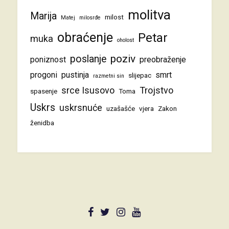
molitva
Marija
milost
Matej
milosrđe
obraćenje
Petar
muka
oholost
poziv
poslanje
poniznost
preobraženje
progoni
pustinja
smrt
slijepac
razmetni sin
srce Isusovo
Trojstvo
spasenje
Toma
Uskrs
uskrsnuće
uzašašće
vjera
Zakon
ženidba