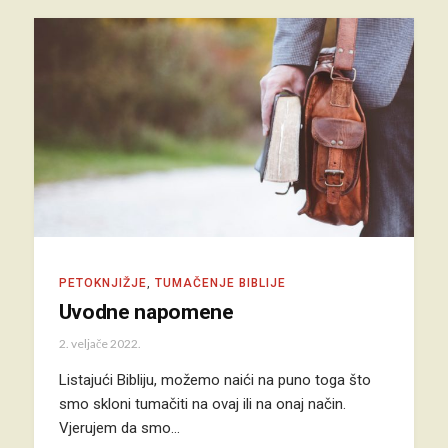
PETOKNJIŽJE
,
TUMAČENJE BIBLIJE
Uvodne napomene
2. veljače 2022.
Listajući Bibliju, možemo naići na puno toga što
smo skloni tumačiti na ovaj ili na onaj način.
Vjerujem da smo…